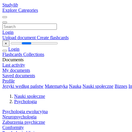
Study
lib
Explore Categories
Login
Upload document
Create flashcards
×
Login
Flashcards
Collections
Documents
Last activity
My documents
Saved documents
Profile
Języki według państw
Matematyka
Nauka
Nauki społeczne
Biznes
I
Nauki społeczne
Psychologia
Psychologia ewolucyjna
Neuropsychologia
Zaburzenia psychiczne
Conformity