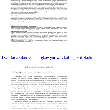
Dziecko z zaburzeniami lękowymi w szkole i przedszkolu