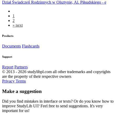
Dział Świadczeń Rodzinnych w Olsztynie, Al. Piłsudskiego - e
1
2
»
next
Products
Documents
Flashcards
Support
Report
Partners
© 2013 - 2026 studylibpl.com all other trademarks and copyrights
are the property of their respective owners
Privacy
Terms
Make a suggestion
Did you find mistakes in interface or texts? Or do you know how to
improve StudyLib UI? Feel free to send suggestions. It's very
important for us!