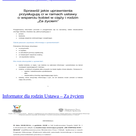
Informator dla rodzin Ustawa – Za życiem