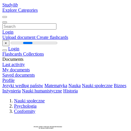
Study
lib
Explore Categories
Login
Upload document
Create flashcards
×
Login
Flashcards
Collections
Documents
Last activity
My documents
Saved documents
Profile
Języki według państw
Matematyka
Nauka
Nauki społeczne
Biznes
Inżynieria
Nauki humanistyczne
Historia
Nauki społeczne
Psychologia
Conformity