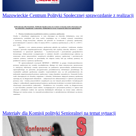
Mazowieckie Centrum Polityki Społecznej sprawozdanie z realizacji
Materiały dla Komisji polityki Senioralnej na temat sytuacji