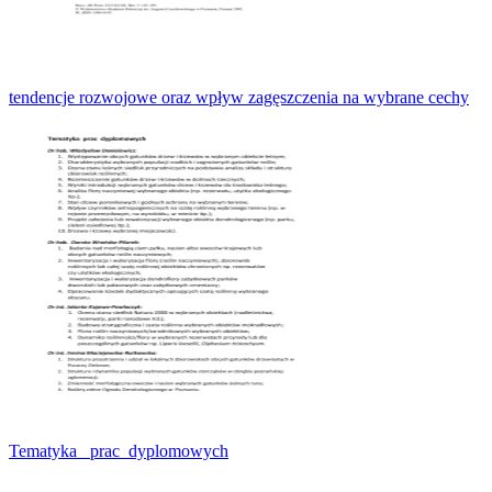
tendencje rozwojowe oraz wpływ zagęszczenia na wybrane cechy
Tematyka_ prac_dyplomowych