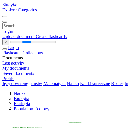
Study
lib
Explore Categories
Login
Upload document
Create flashcards
×
Login
Flashcards
Collections
Documents
Last activity
My documents
Saved documents
Profile
Języki według państw
Matematyka
Nauka
Nauki społeczne
Biznes
I
Nauka
Biologia
Ekologia
Population Ecology