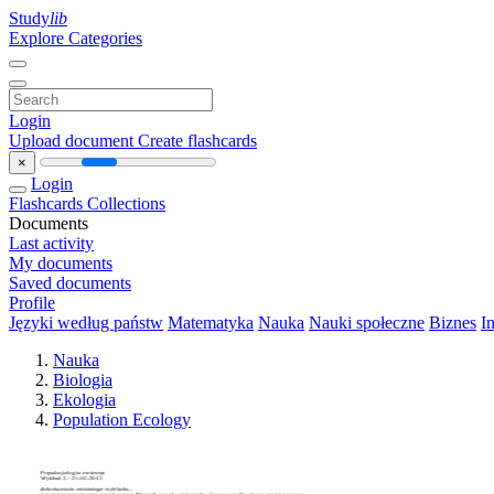
Study
lib
Explore Categories
Login
Upload document
Create flashcards
×
Login
Flashcards
Collections
Documents
Last activity
My documents
Saved documents
Profile
Języki według państw
Matematyka
Nauka
Nauki społeczne
Biznes
I
Nauka
Biologia
Ekologia
Population Ecology