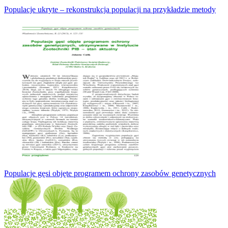
Populacje ukryte – rekonstrukcja populacji na przykładzie metody
Populacje gęsi objęte programem ochrony zasobów genetycznych