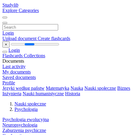
Study
lib
Explore Categories
Login
Upload document
Create flashcards
×
Login
Flashcards
Collections
Documents
Last activity
My documents
Saved documents
Profile
Języki według państw
Matematyka
Nauka
Nauki społeczne
Biznes
Inżynieria
Nauki humanistyczne
Historia
Nauki społeczne
Psychologia
Psychologia ewolucyjna
Neuropsychologia
Zaburzenia psychiczne