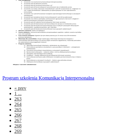
Program szkolenia Komunikacja Interpersonalna
«
prev
1 ...
263
264
265
266
267
268
269