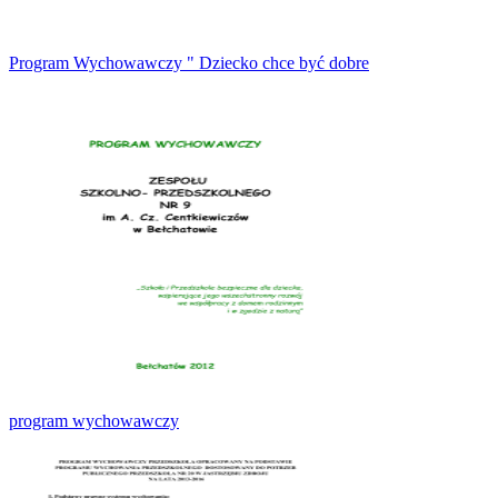
Program Wychowawczy " Dziecko chce być dobre
program wychowawczy