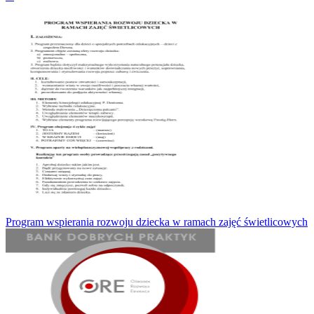
Program wspierania rozwoju dziecka w ramach zajęć świetlicowych