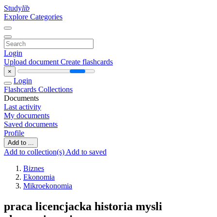
Study
lib
Explore Categories
Login
Upload document
Create flashcards
×
Login
Flashcards
Collections
Documents
Last activity
My documents
Saved documents
Profile
Add to ...
Add to collection(s)
Add to saved
Biznes
Ekonomia
Mikroekonomia
praca licencjacka historia mysli