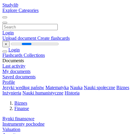
Study
lib
Explore Categories
Login
Upload document
Create flashcards
×
Login
Flashcards
Collections
Documents
Last activity
My documents
Saved documents
Profile
Języki według państw
Matematyka
Nauka
Nauki społeczne
Biznes
Inżynieria
Nauki humanistyczne
Historia
Biznes
Finanse
Rynki finansowe
Instrumenty pochodne
Valuation