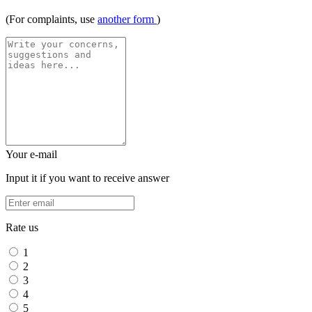
(For complaints, use
another form
)
Your e-mail
Input it if you want to receive answer
Rate us
1
2
3
4
5