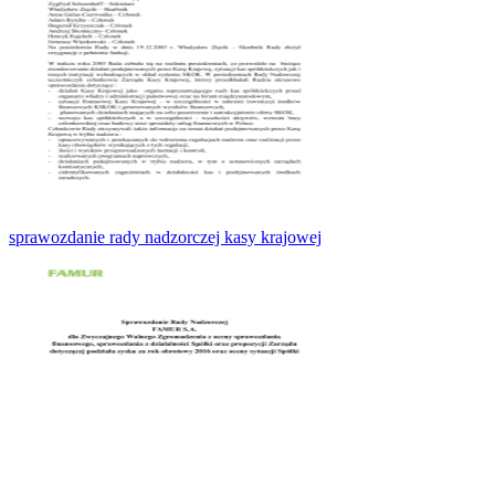
sprawozdanie rady nadzorczej kasy krajowej