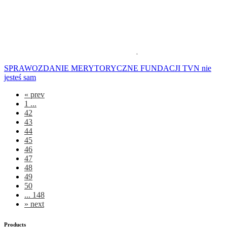
SPRAWOZDANIE MERYTORYCZNE FUNDACJI TVN nie
jesteś sam
«
prev
1 ...
42
43
44
45
46
47
48
49
50
... 148
»
next
Products