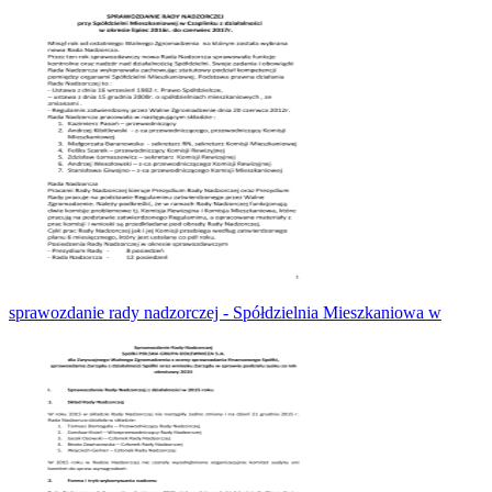
sprawozdanie rady nadzorczej - Spółdzielnia Mieszkaniowa w