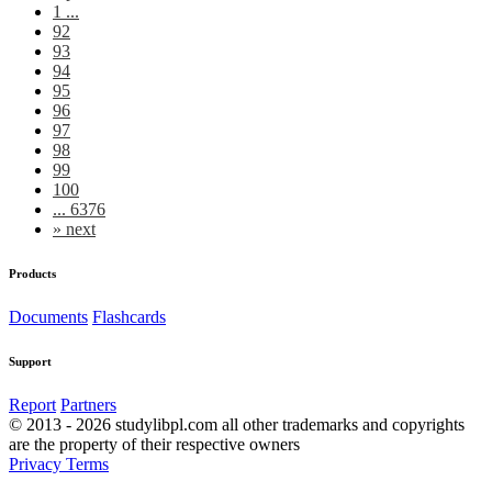
1 ...
92
93
94
95
96
97
98
99
100
... 6376
»
next
Products
Documents
Flashcards
Support
Report
Partners
© 2013 - 2026 studylibpl.com all other trademarks and copyrights
are the property of their respective owners
Privacy
Terms