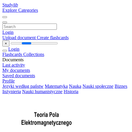
Study
lib
Explore Categories
Login
Upload document
Create flashcards
×
Login
Flashcards
Collections
Documents
Last activity
My documents
Saved documents
Profile
Języki według państw
Matematyka
Nauka
Nauki społeczne
Biznes
Inżynieria
Nauki humanistyczne
Historia