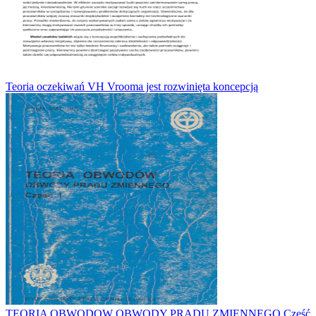
Teoria oczekiwań VH Vrooma jest rozwinięta koncepcją
TEORIA OBWODOW OBWODY PRĄDU ZMIENNEGO Część