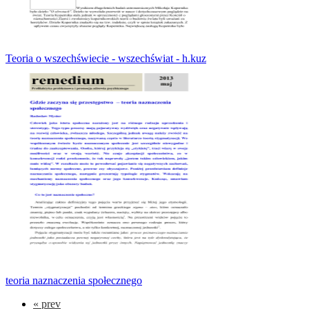
Teoria o wszechświecie - wszechświat - h.kuz
teoria naznaczenia społecznego
«
prev