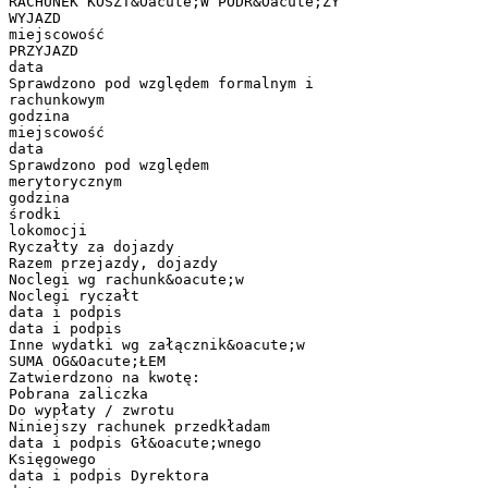
RACHUNEK KOSZT&Oacute;W PODR&Oacute;ŻY
WYJAZD
miejscowość
PRZYJAZD
data
Sprawdzono pod względem formalnym i
rachunkowym
godzina
miejscowość
data
Sprawdzono pod względem
merytorycznym
godzina
środki
lokomocji
Ryczałty za dojazdy
Razem przejazdy, dojazdy
Noclegi wg rachunk&oacute;w
Noclegi ryczałt
data i podpis
data i podpis
Inne wydatki wg załącznik&oacute;w
SUMA OG&Oacute;ŁEM
Zatwierdzono na kwotę:
Pobrana zaliczka
Do wypłaty / zwrotu
Niniejszy rachunek przedkładam
data i podpis Gł&oacute;wnego
Księgowego
data i podpis Dyrektora