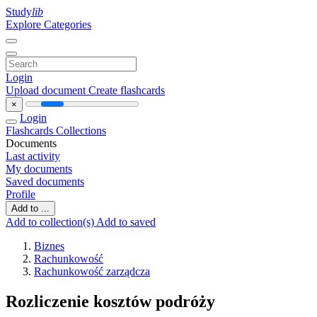
Study
lib
Explore Categories
Login
Upload document
Create flashcards
×
Login
Flashcards
Collections
Documents
Last activity
My documents
Saved documents
Profile
Add to ...
Add to collection(s)
Add to saved
Biznes
Rachunkowość
Rachunkowość zarządcza
Rozliczenie kosztów podróży