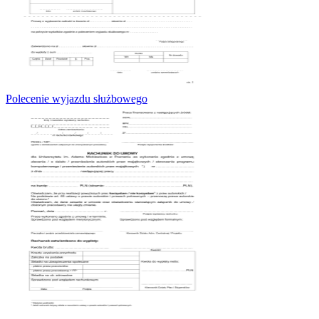
Polecenie wyjazdu służbowego