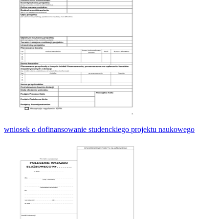
wniosek o dofinansowanie studenckiego projektu naukowego