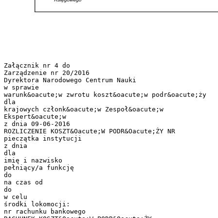
Załącznik nr 4 do
Zarządzenie nr 20/2016
Dyrektora Narodowego Centrum Nauki
w sprawie
warunk&oacute;w zwrotu koszt&oacute;w podr&oacute;ży
dla
krajowych członk&oacute;w Zespoł&oacute;w
Ekspert&oacute;w
z dnia 09-06-2016
ROZLICZENIE KOSZT&Oacute;W PODR&Oacute;ŻY NR
pieczątka instytucji
z dnia
dla
imię i nazwisko
pełniący/a funkcję
do
na czas od
do
w celu
środki lokomocji:
nr rachunku bankowego