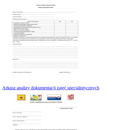
Arkusz analizy dokumentacji zajęć specjalistycznych