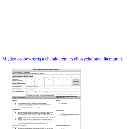
Między osobowością a charakterem, czyli psychologia, literatura i