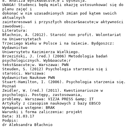
8. Analiza wynik&oacute;w i dyskusja.
UWAGA! Studenci będą mieli okazję ustosunkować się do
planu zajęć i
dokonać w nim uzasadnionych zmian pod kątem swoich
aktualnych
zainteresowań i przyszłych obszar&oacute;w aktywności
zawodowej.
Literatura:
Błachnio, A. (2012). Starość non profit. Wolontariat
na Uniwersytetach
Trzeciego Wieku w Polsce i na świecie. Bydgoszcz:
Wydawnictwo
Uniwersytetu Kazimierza Wielkiego.
Brzeziński, J. (red.) (2006) Metodologia badań
psychologicznych. Wyb&oacute;r
tekst&oacute;w. Warszawa: PWN
Steuden, S. (2012) Psychologia starzenia się i
starości. Warszawa:
Wydawnictwo Naukowe PWN
Stuart-Hamilton, I. (2006). Psychologia starzenia się.
Poznań
Zeidler, W. (red.) (2011). Kwestionariusze w
psychologii. Postępy, zastosowania,
problemy. Warszawa: VIZJA PRESS &amp; IT
Artykuły z czasopism naukowych z bazy EBSCO
Wymagania wstępne: BRAK
Warunki i forma zaliczenia: projekt
Data: 31.03.17
Podpis: