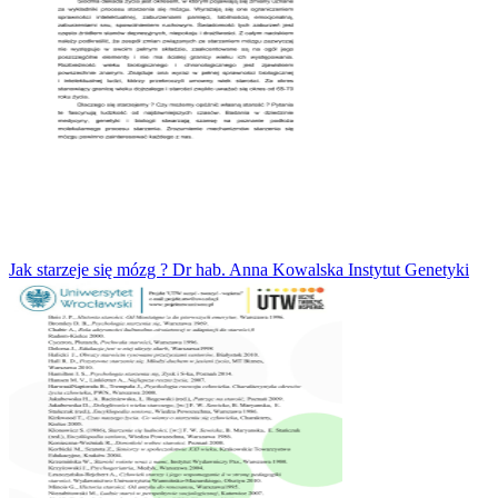
Jak starzeje się mózg ? Dr hab. Anna Kowalska Instytut Genetyki