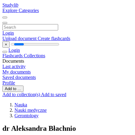
Study
lib
Explore Categories
Login
Upload document
Create flashcards
×
Login
Flashcards
Collections
Documents
Last activity
My documents
Saved documents
Profile
Add to ...
Add to collection(s)
Add to saved
Nauka
Nauki medyczne
Gerontology
dr Aleksandra Błachnio