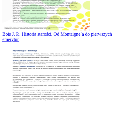
Bois J. P., Historia starości. Od Montaigne`a do pierwszych
emerytur