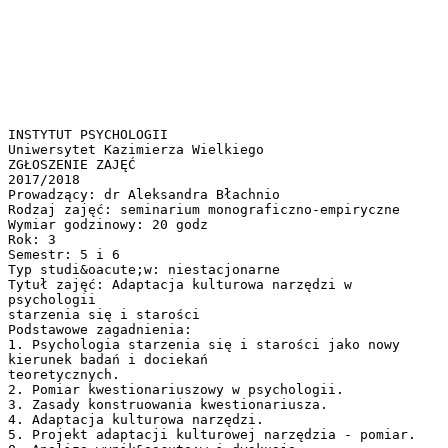
INSTYTUT PSYCHOLOGII
Uniwersytet Kazimierza Wielkiego
ZGŁOSZENIE ZAJĘĆ
2017/2018
Prowadzący: dr Aleksandra Błachnio
Rodzaj zajęć: seminarium monograficzno-empiryczne
Wymiar godzinowy: 20 godz
Rok: 3
Semestr: 5 i 6
Typ studi&oacute;w: niestacjonarne
Tytuł zajęć: Adaptacja kulturowa narzędzi w
psychologii
starzenia się i starości
Podstawowe zagadnienia:
1. Psychologia starzenia się i starości jako nowy
kierunek badań i dociekań
teoretycznych.
2. Pomiar kwestionariuszowy w psychologii.
3. Zasady konstruowania kwestionariusza.
4. Adaptacja kulturowa narzędzi.
5. Projekt adaptacji kulturowej narzędzia - pomiar.