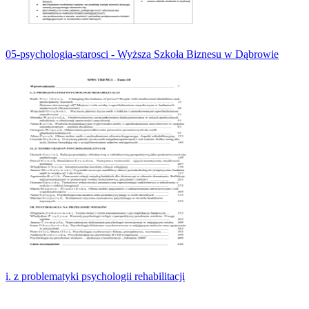
05-psychologia-starosci - Wyższa Szkoła Biznesu w Dąbrowie
i. z problematyki psychologii rehabilitacji