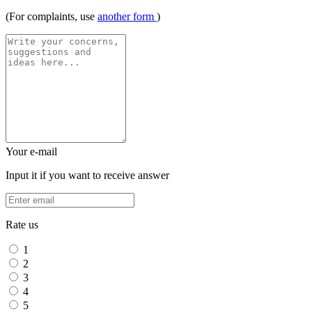
(For complaints, use
another form
)
Your e-mail
Input it if you want to receive answer
Rate us
1
2
3
4
5