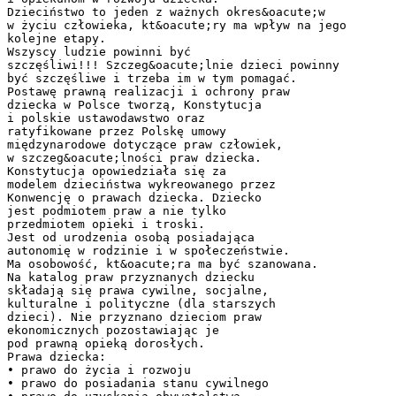
Dzieciństwo to jeden z ważnych okres&oacute;w
w życiu człowieka, kt&oacute;ry ma wpływ na jego
kolejne etapy.
Wszyscy ludzie powinni być
szczęśliwi!!! Szczeg&oacute;lnie dzieci powinny
być szczęśliwe i trzeba im w tym pomagać.
Postawę prawną realizacji i ochrony praw
dziecka w Polsce tworzą, Konstytucja
i polskie ustawodawstwo oraz
ratyfikowane przez Polskę umowy
międzynarodowe dotyczące praw człowiek,
w szczeg&oacute;lności praw dziecka.
Konstytucja opowiedziała się za
modelem dzieciństwa wykreowanego przez
Konwencję o prawach dziecka. Dziecko
jest podmiotem praw a nie tylko
przedmiotem opieki i troski.
Jest od urodzenia osobą posiadająca
autonomię w rodzinie i w społeczeństwie.
Ma osobowość, kt&oacute;ra ma być szanowana.
Na katalog praw przyznanych dziecku
składają się prawa cywilne, socjalne,
kulturalne i polityczne (dla starszych
dzieci). Nie przyznano dzieciom praw
ekonomicznych pozostawiając je
pod prawną opieką dorosłych.
Prawa dziecka:
• prawo do życia i rozwoju
• prawo do posiadania stanu cywilnego