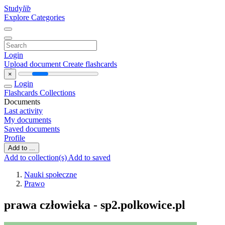
Study
lib
Explore Categories
Login
Upload document
Create flashcards
×
Login
Flashcards
Collections
Documents
Last activity
My documents
Saved documents
Profile
Add to ...
Add to collection(s)
Add to saved
Nauki społeczne
Prawo
prawa człowieka - sp2.polkowice.pl