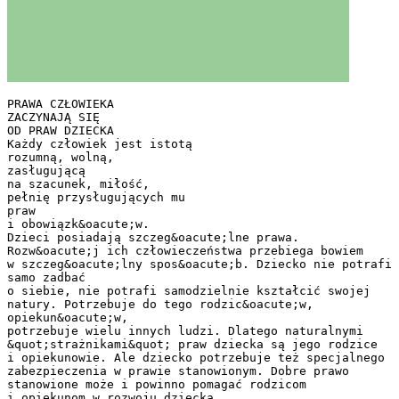
PRAWA CZŁOWIEKA
ZACZYNAJĄ SIĘ
OD PRAW DZIECKA
Każdy człowiek jest istotą
rozumną, wolną,
zasługującą
na szacunek, miłość,
pełnię przysługujących mu
praw
i obowiązk&oacute;w.
Dzieci posiadają szczeg&oacute;lne prawa.
Rozw&oacute;j ich człowieczeństwa przebiega bowiem
w szczeg&oacute;lny spos&oacute;b. Dziecko nie potrafi
samo zadbać
o siebie, nie potrafi samodzielnie kształcić swojej
natury. Potrzebuje do tego rodzic&oacute;w,
opiekun&oacute;w,
potrzebuje wielu innych ludzi. Dlatego naturalnymi
&quot;strażnikami&quot; praw dziecka są jego rodzice
i opiekunowie. Ale dziecko potrzebuje też specjalnego
zabezpieczenia w prawie stanowionym. Dobre prawo
stanowione może i powinno pomagać rodzicom
i opiekunom w rozwoju dziecka.