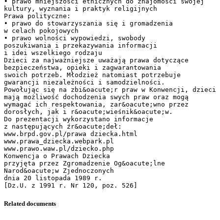
• prawo mniejszości etnicznych do znajomości swojej
kultury, wyznania i praktyk religijnych
Prawa polityczne:
• prawo do stowarzyszania się i gromadzenia
w celach pokojowych
• prawo wolności wypowiedzi, swobody
poszukiwania i przekazywania informacji
i idei wszelkiego rodzaju
Dzieci za najważniejsze uważają prawa dotyczące
bezpieczeństwa, opieki i zagwarantowania
swoich potrzeb. Młodzież natomiast potrzebuje
gwarancji niezależności i samodzielności.
Powołując się na zbi&oacute;r praw w Konwencji, dzieci
mają możliwość dochodzenia swych praw oraz mogą
wymagać ich respektowania, zar&oacute;wno przez
dorosłych, jak i r&oacute;wieśnik&oacute;w.
Do prezentacji wykorzystano informacje
z następujących źr&oacute;deł:
www.brpd.gov.pl/prawa dziecka.html
www.prawa_dziecka.webpark.pl
www.prawo.waw.pl/dziecko.php
Konwencja o Prawach Dziecka
przyjęta przez Zgromadzenie Og&oacute;lne
Narod&oacute;w Zjednoczonych
dnia 20 listopada 1989 r.
Related documents