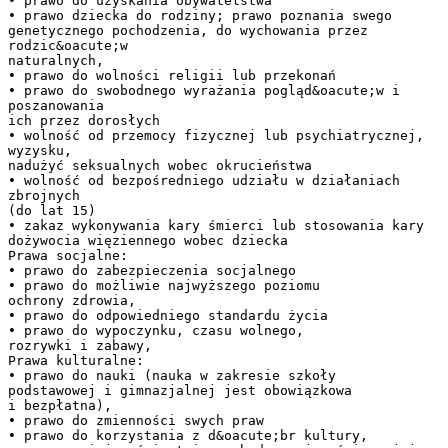
• prawo do uzyskania obywatelstwa
• prawo dziecka do rodziny; prawo poznania swego
genetycznego pochodzenia, do wychowania przez
rodzic&oacute;w
naturalnych,
• prawo do wolności religii lub przekonań
• prawo do swobodnego wyrażania pogląd&oacute;w i
poszanowania
ich przez dorosłych
• wolność od przemocy fizycznej lub psychiatrycznej,
wyzysku,
nadużyć seksualnych wobec okrucieństwa
• wolność od bezpośredniego udziału w działaniach
zbrojnych
(do lat 15)
• zakaz wykonywania kary śmierci lub stosowania kary
dożywocia więziennego wobec dziecka
Prawa socjalne:
• prawo do zabezpieczenia socjalnego
• prawo do możliwie najwyższego poziomu
ochrony zdrowia,
• prawo do odpowiedniego standardu życia
• prawo do wypoczynku, czasu wolnego,
rozrywki i zabawy,
Prawa kulturalne:
• prawo do nauki (nauka w zakresie szkoły
podstawowej i gimnazjalnej jest obowiązkowa
i bezpłatna),
• prawo do zmienności swych praw
• prawo do korzystania z d&oacute;br kultury,