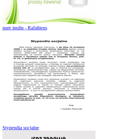
pure inulin - Rafaltiens
Stypendia socjalne