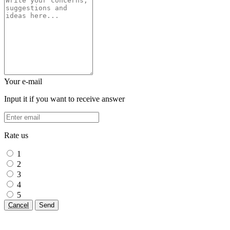
Your e-mail
Input it if you want to receive answer
Rate us
1
2
3
4
5
Cancel
Send