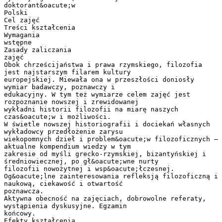
doktorant&oacute;w
Polski
Cel zajęć
Treści kształcenia
Wymagania
wstępne
Zasady zaliczania
zajęć
Obok chrześcijaństwa i prawa rzymskiego, filozofia
jest najstarszym filarem kultury
europejskiej. Miewała ona w przeszłości doniosły
wymiar badawczy, poznawczy i
edukacyjny. W tym też wymiarze celem zajęć jest
rozpoznanie nowszej i zrewidowanej
wykładni historii filozofii na miarę naszych
czas&oacute;w i możliwości.
W świetle nowszej historiografii i dociekań własnych
wykładowcy przedłożenie zarysu
wiekopomnych dzieł i problem&oacute;w filozoficznych –
aktualne kompendium wiedzy w tym
zakresie od myśli grecko-rzymskiej, bizantyńskiej i
średniowiecznej, po gł&oacute;wne nurty
filozofii nowożytnej i wsp&oacute;łczesnej.
Og&oacute;lne zainteresowania refleksją filozoficzną i
naukową, ciekawość i otwartość
poznawcza.
Aktywna obecność na zajęciach, dobrowolne referaty,
wystąpienia dyskusyjne. Egzamin
końcowy.
Efekty kształcenia