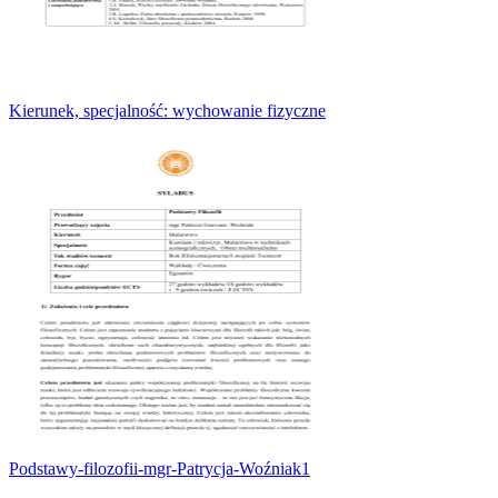
Kierunek, specjalność: wychowanie fizyczne
Podstawy-filozofii-mgr-Patrycja-Woźniak1