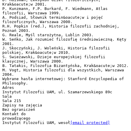
Krak&oacute;w 2001.
P. Kunzmann, F.P. Burkard, F. Wiedmann, Atlas
filozofii, Warszawa 1999.
A. Podsiad, Słownik termin&oacute;w i pojęć
filozoficznych, Warszawa 2000.
R.H. Popkin (red.), Historia filozofii zachodniej,
Poznań 2003.
G. Reale, Myśl starożytna, Lublin 2003.
W. Seńko, Jak rozumieć filozofię średniowieczną. Kęty
2001.
J. Skoczyński, J. Woleński, Historia filozofii
polskiej, Krak&oacute;w 2010.
S. Swieżawski, Dzieje europejskiej filozofii
klasycznej, Warszawa 2000.
B. Tatakis, Filozofia Bizantyńska, Krak&oacute;w 2012.
M. Vogt, Historia filozofii dla wszystkich, Warszawa
2004.
Wybrane hasła internetowej: Stanford Encyclopedia of
Philosophy.
Adres
Instytut Filozofii UAM, ul. Szamarzewskiego 89c
Sala
Sala 215
Zapisy na zajęcia
Bez ograniczeń
Kontakt do
prowadzącego
Instytut Filozofii UAM, wesoł
[email protected]