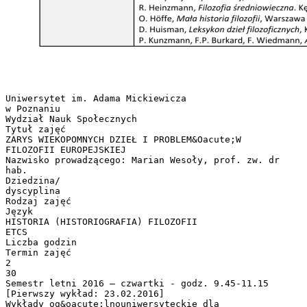
Uniwersytet im. Adama Mickiewicza
w Poznaniu
Wydział Nauk Społecznych
Tytuł zajęć
ZARYS WIEKOPOMNYCH DZIEŁ I PROBLEM&Oacute;W
FILOZOFII EUROPEJSKIEJ
Nazwisko prowadzącego: Marian Wesoły, prof. zw. dr
hab.
Dziedzina/
dyscyplina
Rodzaj zajęć
Język
HISTORIA (HISTORIOGRAFIA) FILOZOFII
ETCS
Liczba godzin
Termin zajęć
2
30
Semestr letni 2016 – czwartki - godz. 9.45-11.15
[Pierwszy wykład: 23.02.2016]
Wykłady og&oacute;lnouniwersyteckie dla