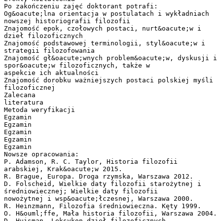
Po zakończeniu zajęć doktorant potrafi:
Og&oacute;lna orientacja w postulatach i wykładniach
nowszej historiografii filozofii
Znajomość epok, czołowych postaci, nurt&oacute;w i
dzieł filozoficznych
Znajomość podstawowej terminologii, styl&oacute;w i
strategii filozofowania
Znajomość gł&oacute;wnych problem&oacute;w, dyskusji i
spor&oacute;w filozoficznych, także w
aspekcie ich aktualności
Znajomość dorobku ważniejszych postaci polskiej myśli
filozoficznej
Zalecana
literatura
Metoda weryfikacji
Egzamin
Egzamin
Egzamin
Egzamin
Egzamin
Nowsze opracowania:
P. Adamson, R. C. Taylor, Historia filozofii
arabskiej, Krak&oacute;w 2015.
R. Brague, Europa. Droga rzymska, Warszawa 2012.
D. Folscheid, Wielkie daty filozofii starożytnej i
średniowiecznej; Wielkie daty filozofii
nowożytnej i wsp&oacute;łczesnej, Warszawa 2000.
R. Heinzmann, Filozofia średniowieczna. Kęty 1999.
O. H&ouml;ffe, Mała historia filozofii, Warszawa 2004.
D. Huisman, Leksykon dzieł filozoficznych,