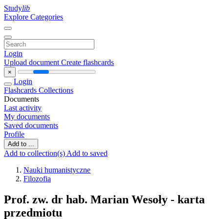
Study
lib
Explore Categories
Login
Upload document
Create flashcards
×
Login
Flashcards
Collections
Documents
Last activity
My documents
Saved documents
Profile
Add to ...
Add to collection(s)
Add to saved
Nauki humanistyczne
Filozofia
Prof. zw. dr hab. Marian Wesoły - karta
przedmiotu