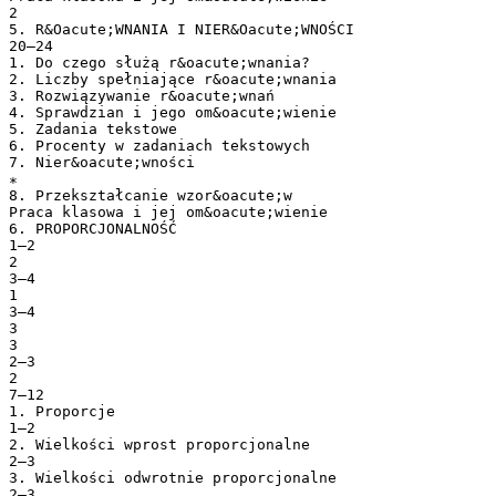
2
5. R&Oacute;WNANIA I NIER&Oacute;WNOŚCI
20–24
1. Do czego służą r&oacute;wnania?
2. Liczby spełniające r&oacute;wnania
3. Rozwiązywanie r&oacute;wnań
4. Sprawdzian i jego om&oacute;wienie
5. Zadania tekstowe
6. Procenty w zadaniach tekstowych
7. Nier&oacute;wności
∗
8. Przekształcanie wzor&oacute;w
Praca klasowa i jej om&oacute;wienie
6. PROPORCJONALNOŚĆ
1–2
2
3–4
1
3–4
3
3
2–3
2
7–12
1. Proporcje
1–2
2. Wielkości wprost proporcjonalne
2–3
3. Wielkości odwrotnie proporcjonalne
2–3