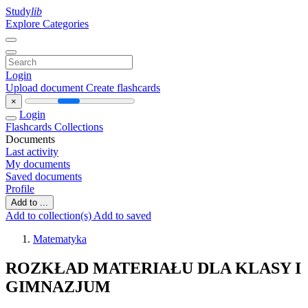
Study
lib
Explore Categories
Login
Upload document
Create flashcards
×
Login
Flashcards
Collections
Documents
Last activity
My documents
Saved documents
Profile
Add to ...
Add to collection(s)
Add to saved
Matematyka
ROZKŁAD MATERIAŁU DLA KLASY I
GIMNAZJUM