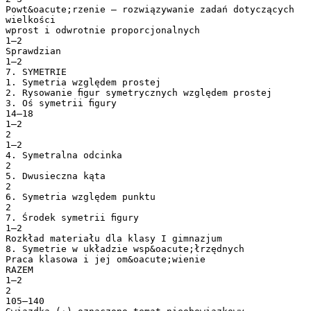
Powt&oacute;rzenie — rozwiązywanie zadań dotyczących
wielkości
wprost i odwrotnie proporcjonalnych
1–2
Sprawdzian
1–2
7. SYMETRIE
1. Symetria względem prostej
2. Rysowanie ﬁgur symetrycznych względem prostej
3. Oś symetrii ﬁgury
14–18
1–2
2
1–2
4. Symetralna odcinka
2
5. Dwusieczna kąta
2
6. Symetria względem punktu
2
7. Środek symetrii ﬁgury
1–2
Rozkład materiału dla klasy I gimnazjum
8. Symetrie w układzie wsp&oacute;łrzędnych
Praca klasowa i jej om&oacute;wienie
RAZEM
1–2
2
105–140