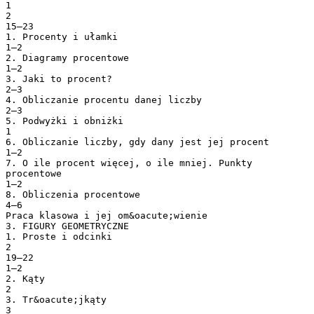
1
2
15–23
1. Procenty i ułamki
1–2
2. Diagramy procentowe
1–2
3. Jaki to procent?
2–3
4. Obliczanie procentu danej liczby
2–3
5. Podwyżki i obniżki
1
6. Obliczanie liczby, gdy dany jest jej procent
1–2
7. O ile procent więcej, o ile mniej. Punkty
procentowe
1–2
8. Obliczenia procentowe
4–6
Praca klasowa i jej om&oacute;wienie
3. FIGURY GEOMETRYCZNE
1. Proste i odcinki
2
19–22
1–2
2. Kąty
2
3. Tr&oacute;jkąty
3