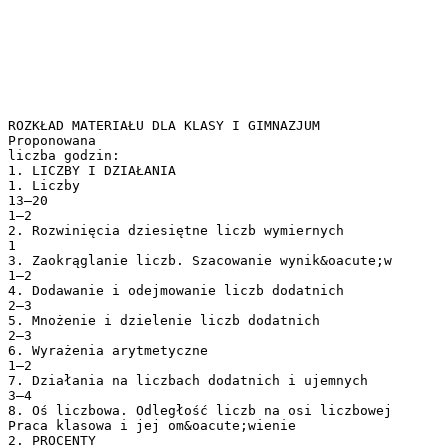
ROZKŁAD MATERIAŁU DLA KLASY I GIMNAZJUM
Proponowana
liczba godzin:
1. LICZBY I DZIAŁANIA
1. Liczby
13–20
1–2
2. Rozwinięcia dziesiętne liczb wymiernych
1
3. Zaokrąglanie liczb. Szacowanie wynik&oacute;w
1–2
4. Dodawanie i odejmowanie liczb dodatnich
2–3
5. Mnożenie i dzielenie liczb dodatnich
2–3
6. Wyrażenia arytmetyczne
1–2
7. Działania na liczbach dodatnich i ujemnych
3–4
8. Oś liczbowa. Odległość liczb na osi liczbowej
Praca klasowa i jej om&oacute;wienie
2. PROCENTY