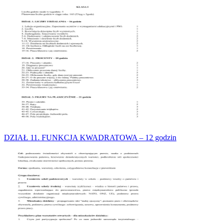
DZIAŁ 11. FUNKCJA KWADRATOWA – 12 godzin