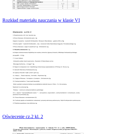
Rozkład materiału nauczania w klasie VI
Oświecenie cz.2 kl. 2