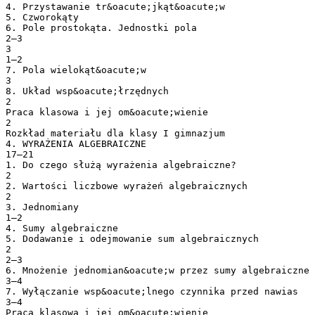
4. Przystawanie tr&oacute;jkąt&oacute;w
5. Czworokąty
6. Pole prostokąta. Jednostki pola
2–3
3
1–2
7. Pola wielokąt&oacute;w
3
8. Układ wsp&oacute;łrzędnych
2
Praca klasowa i jej om&oacute;wienie
2
Rozkład materiału dla klasy I gimnazjum
4. WYRAŻENIA ALGEBRAICZNE
17–21
1. Do czego służą wyrażenia algebraiczne?
2
2. Wartości liczbowe wyrażeń algebraicznych
2
3. Jednomiany
1–2
4. Sumy algebraiczne
5. Dodawanie i odejmowanie sum algebraicznych
2
2–3
6. Mnożenie jednomian&oacute;w przez sumy algebraiczne
3–4
7. Wyłączanie wsp&oacute;lnego czynnika przed nawias
3–4
Praca klasowa i jej om&oacute;wienie