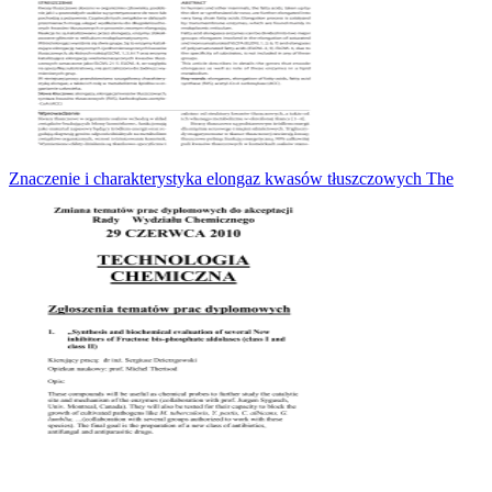
Znaczenie i charakterystyka elongaz kwasów tłuszczowych The