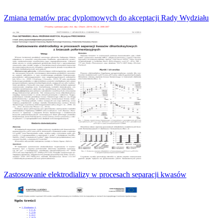
Zmiana tematów prac dyplomowych do akceptacji Rady Wydziału
Zastosowanie elektrodializy w procesach separacji kwasów