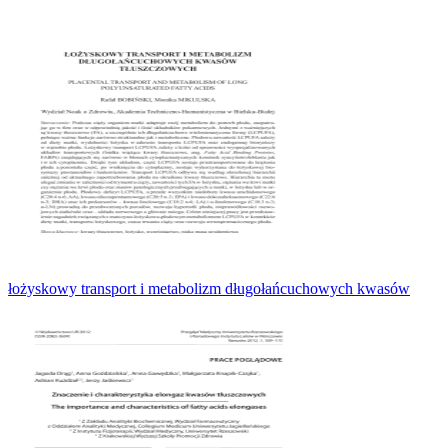
łożyskowy transport i metabolizm długołańcuchowych kwasów