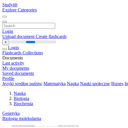
Study
lib
Explore Categories
Login
Upload document
Create flashcards
×
Login
Flashcards
Collections
Documents
Last activity
My documents
Saved documents
Profile
Języki według państw
Matematyka
Nauka
Nauki społeczne
Biznes
I
Nauka
Biologia
Biochemia
Genetyka
Biologia molekularna