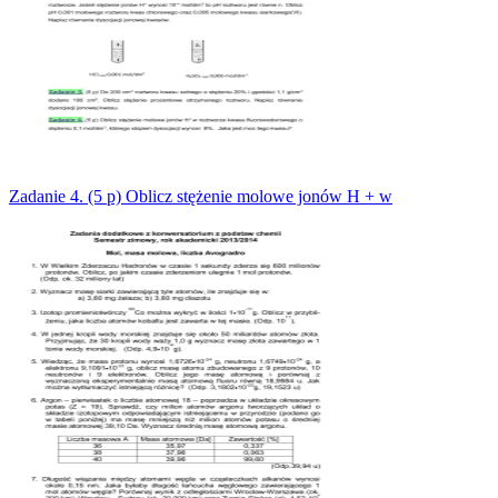
Zadanie 4. (5 p) Oblicz stężenie molowe jonów H + w