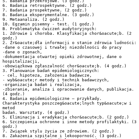
5. Badania przekrojowe. (3 godz.)
6. Badania retrospektywne. (2 godz.)
7. Badania prospektywne. (2 godz.)
8. Badania eksperymentalne. (3 godz.)
9. Metaanaliza. (2 godz.)
10. Egzamin pisemny - test. (1 godz.)
B. Problematyka ćwiczeń audytoryjnych:
1. Zdrowie i choroba. Klasyfikacja chor&oacute;b. (2
godz.)
2. Źr&oacute;dła informacji o stanie zdrowia ludności:
-dane o czasowej i trwałej niezdolności do pracy
-dane o zgonach,
-dokumentacja otwartej opieki zdrowotnej, dane o
hospitalizacji,
-obowiązkowa zgłaszalność chor&oacute;b. (4 godz.)
3. Planowanie badań epidemiologicznych:
- cel, hipoteza, założenia badawcze,
- wyb&oacute;r metody i technik badawczych,
-organizacja badań i realizacja,
-zbieranie, analiza i opracowanie danych, publikacja.
(4 godz.)
4. Badania epidemiologiczne – przykłady.
Charakterystyka poszczeg&oacute;lnych typ&oacute;w i
metod
badań. Warsztaty. (4 godz.)
5. Eliminacja i eradykacja chor&oacute;b. (2 godz.)
6. Szczepienia ochronne i inne metody profilaktyki. (3
godz.)
7. Związek stylu życia ze zdrowiem. (2 godz.)
8. Zakażenia szpitalne i lekooporność. (3 godz.)