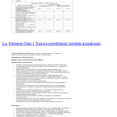
Lp. Element Opis 1 Nazwa przedmiotu/ modułu kształcenia