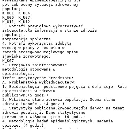
wskaźnikami epidemiologicznymi dla
potrzeb oceny sytuacji zdrowotnej
populacji
K_U01, K_U04,
K_U06, K_U07,
K_U11, K_U12
3. Potrafi prawidłowo wykorzystywać
źr&oacute;dła informacji o stanie zdrowia
populacji.
Kompetencje społeczne
4. Potrafi wykorzystać zdobytą
wiedzę w pracy z zespołem w
ramach szczeg&oacute;łowego opisu
zjawiska zdrowotnego.
K_K07
5. Przejawia zainteresowanie
metodologią stosowaną w
epidemiologii.
Treści merytoryczne przedmiotu:
A. Problematyka wykład&oacute;w:
1. Epidemiologia- podstawowe pojęcia i definicje. Rola
epidemiologii w zdrowiu
publicznym.(5 godz.)
2. Wskaźniki stanu zdrowia populacji. Ocena stanu
zdrowia ludności. (4 godz.)
3. Statystyka publiczna.Źr&oacute;dła danych na temat
zdrowia populacji. Dane statystyczne
pierwotne i wt&oacute;rne. (4 godz.)
4. Metodologia badań epidemiologicznych. Badania
opisowe. (4 godz.)