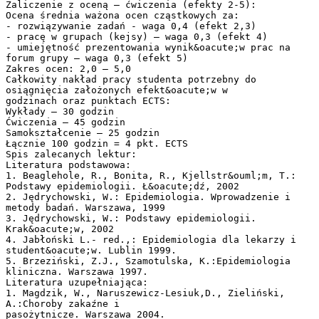
Zaliczenie z oceną – ćwiczenia (efekty 2-5):
Ocena średnia ważona ocen cząstkowych za:
- rozwiązywanie zadań - waga 0,4 (efekt 2,3)
- pracę w grupach (kejsy) – waga 0,3 (efekt 4)
- umiejętność prezentowania wynik&oacute;w prac na
forum grupy – waga 0,3 (efekt 5)
Zakres ocen: 2,0 – 5,0
Całkowity nakład pracy studenta potrzebny do
osiągnięcia założonych efekt&oacute;w w
godzinach oraz punktach ECTS:
Wykłady – 30 godzin
Ćwiczenia – 45 godzin
Samokształcenie – 25 godzin
Łącznie 100 godzin = 4 pkt. ECTS
Spis zalecanych lektur:
Literatura podstawowa:
1. Beaglehole, R., Bonita, R., Kjellstr&ouml;m, T.:
Podstawy epidemiologii. Ł&oacute;dź, 2002
2. Jędrychowski, W.: Epidemiologia. Wprowadzenie i
metody badań. Warszawa, 1999
3. Jędrychowski, W.: Podstawy epidemiologii.
Krak&oacute;w, 2002
4. Jabłoński L.- red.,: Epidemiologia dla lekarzy i
student&oacute;w. Lublin 1999.
5. Brzeziński, Z.J., Szamotulska, K.:Epidemiologia
kliniczna. Warszawa 1997.
Literatura uzupełniająca:
1. Magdzik, W., Naruszewicz-Lesiuk,D., Zieliński,
A.:Choroby zakaźne i
pasożytnicze. Warszawa 2004.