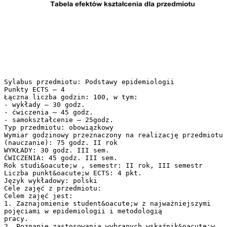
Sylabus przedmiotu: Podstawy epidemiologii
Punkty ECTS – 4
Łączna liczba godzin: 100, w tym:
- wykłady – 30 godz.
- ćwiczenia – 45 godz.
- samokształcenie – 25godz.
Typ przedmiotu: obowiązkowy
Wymiar godzinowy przeznaczony na realizację przedmiotu
(nauczanie): 75 godz. II rok
WYKŁADY: 30 godz. III sem.
ĆWICZENIA: 45 godz. III sem.
Rok studi&oacute;w , semestr: II rok, III semestr
Liczba punkt&oacute;w ECTS: 4 pkt.
Język wykładowy: polski
Cele zajęć z przedmiotu:
Celem zajęć jest:
1. Zaznajomienie student&oacute;w z najważniejszymi
pojęciami w epidemiologii i metodologią
pracy.
2. Poznanie zastosowania wybranych wskaźnik&oacute;w