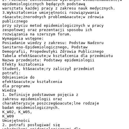
epidemiologicznych będących podstawą
warsztatu każdej pracy z zakresu nauk medycznych.
3.Wykształcenie umiejętności rozwiązywania
r&oacute;żnorodnych problem&oacute;w zdrowia
publicznego
przy użyciu metod epidemiologicznych w pracy
zespołowej oraz prezentacji sposobu ich
rozwiązania na szerszym forum.
Wymagania wstępne:
Posiadanie wiedzy z zakresu: Podstaw Nadzoru
Sanitarno-Epidemiologicznego, Podstaw
Demografii, Propedeutyki Zdrowia Publicznego
Tabela efekt&oacute;w kształcenia dla przedmiotu
Nazwa przedmiotu: Podstawy epidemiologii
Efekty kształcenia
Student, kt&oacute;ry zaliczył przedmiot
potrafi:
Odniesienie do
efekt&oacute;w kształcenia
dla programu
Wiedza
1. Definiuje podstawowe pojęcia z
zakresu epidemiologii oraz
charakteryzuje poszczeg&oacute;lne rodzaje
badań epidemiologicznych.
K_W02, K_W05,
K_W09
Umiejętności
2. potrafi posługiwać się