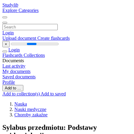
Study
lib
Explore Categories
Login
Upload document
Create flashcards
×
Login
Flashcards
Collections
Documents
Last activity
My documents
Saved documents
Profile
Add to ...
Add to collection(s)
Add to saved
Nauka
Nauki medyczne
Choroby zakaźne
Sylabus przedmiotu: Podstawy