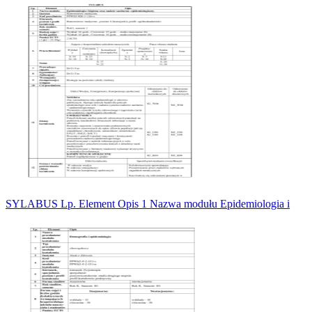
SYLABUS Lp. Element Opis 1 Nazwa modułu Epidemiologia i