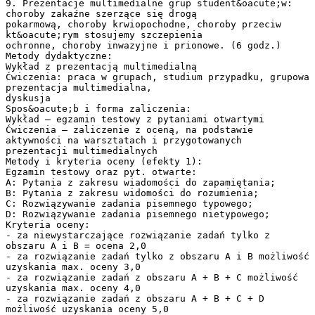
9. Prezentacje multimedialne grup student&oacute;w:
choroby zakaźne szerzące się drogą
pokarmową, choroby krwiopochodne, choroby przeciw
kt&oacute;rym stosujemy szczepienia
ochronne, choroby inwazyjne i prionowe. (6 godz.)
Metody dydaktyczne:
Wykład z prezentacją multimedialną
Ćwiczenia: praca w grupach, studium przypadku, grupowa
prezentacja multimedialna,
dyskusja
Spos&oacute;b i forma zaliczenia:
Wykład – egzamin testowy z pytaniami otwartymi
Ćwiczenia – zaliczenie z oceną, na podstawie
aktywności na warsztatach i przygotowanych
prezentacji multimedialnych
Metody i kryteria oceny (efekty 1):
Egzamin testowy oraz pyt. otwarte:
A: Pytania z zakresu wiadomości do zapamiętania;
B: Pytania z zakresu widomości do rozumienia;
C: Rozwiązywanie zadania pisemnego typowego;
D: Rozwiązywanie zadania pisemnego nietypowego;
Kryteria oceny:
- za niewystarczające rozwiązanie zadań tylko z
obszaru A i B = ocena 2,0
- za rozwiązanie zadań tylko z obszaru A i B możliwość
uzyskania max. oceny 3,0
- za rozwiązanie zadań z obszaru A + B + C możliwość
uzyskania max. oceny 4,0
- za rozwiązanie zadań z obszaru A + B + C + D
możliwość uzyskania oceny 5,0