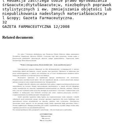
l Redakcja zastrzega sobie prawo wprowadzania
śr&oacute;dtytuł&oacute;w, niezbędnych poprawek
stylistycznych i ew. zmniejszania objętości lub
niepublikowania nadesłanych materiał&oacute;w
l &copy; Gazeta Farmaceutyczna.
32
Related documents