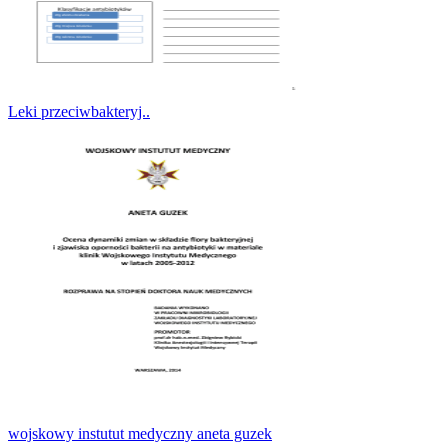
Leki przeciwbakteryj..
wojskowy instutut medyczny aneta guzek