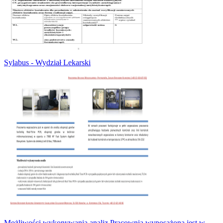
Sylabus - Wydział Lekarski
Możliwości wykonywania analiz Pracownia wyposażona jest w