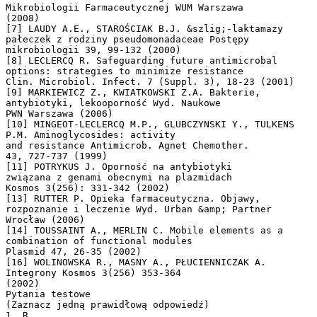
Mikrobiologii Farmaceutycznej WUM Warszawa
(2008)
[7] LAUDY A.E., STAROŚCIAK B.J. &szlig;-laktamazy
pałeczek z rodziny pseudomonadaceae Postępy
mikrobiologii 39, 99-132 (2000)
[8] LECLERCQ R. Safeguarding future antimicrobal
options: strategies to minimize resistance
Clin. Microbiol. Infect. 7 (Suppl. 3), 18-23 (2001)
[9] MARKIEWICZ Z., KWIATKOWSKI Z.A. Bakterie,
antybiotyki, lekooporność Wyd. Naukowe
PWN Warszawa (2006)
[10] MINGEOT-LECLERCQ M.P., GLUBCZYNSKI Y., TULKENS
P.M. Aminoglycosides: activity
and resistance Antimicrob. Agnet Chemother.
43, 727-737 (1999)
[11] POTRYKUS J. Oporność na antybiotyki
związana z genami obecnymi na plazmidach
Kosmos 3(256): 331-342 (2002)
[13] RUTTER P. Opieka farmaceutyczna. Objawy,
rozpoznanie i leczenie Wyd. Urban &amp; Partner
Wrocław (2006)
[14] TOUSSAINT A., MERLIN C. Mobile elements as a
combination of functional modules
Plasmid 47, 26-35 (2002)
[16] WOLINOWSKA R., MASNY A., PŁUCIENNICZAK A.
Integrony Kosmos 3(256) 353-364
(2002)
Pytania testowe
(Zaznacz jedną prawidłową odpowiedź)
1. R