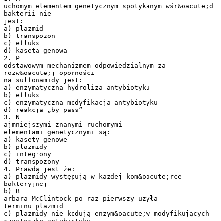
uchomym elementem genetycznym spotykanym wśr&oacute;d
bakterii nie
jest:
a) plazmid
b) transpozon
c) efluks
d) kaseta genowa
2. P
odstawowym mechanizmem odpowiedzialnym za
rozw&oacute;j oporności
na sulfonamidy jest:
a) enzymatyczna hydroliza antybiotyku
b) efluks
c) enzymatyczna modyfikacja antybiotyku
d) reakcja „by pass”
3. N
ajmniejszymi znanymi ruchomymi
elementami genetycznymi są:
a) kasety genowe
b) plazmidy
c) integrony
d) transpozony
4. Prawdą jest że:
a) plazmidy występują w każdej kom&oacute;rce
bakteryjnej
b) B
arbara McClintock po raz pierwszy użyła
terminu plazmid
c) plazmidy nie kodują enzym&oacute;w modyfikujących
cząsteczkę antybiotyku