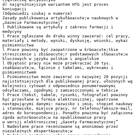
d) najgroźniejszym wariantem HTG jest proces
koniugacji
(Odpowiedzi szukaj w numerze)
Zasady publikowania artykuł&oacute;w naukowych w
„Gazecie Farmaceutycznej”
l Publikowane są artykuły z zakresu farmacji i
medycyny
l Prace zgłaszane do druku winny zawierać: cel pracy,
materiały i metody, wyniki, dyskusję, wnioski, wykaz
piśmiennictwa
l Prace powinny być zaopatrzone w kr&oacute;tkie
streszczenie i zbi&oacute;r podstawowych sł&oacute;w
kluczowych w języku polskim i angielskim
l Objętość pracy nie może przekraczać 20 tys.
znak&oacute;w, łącznie z tabelami, wykresami i
piśmiennictwem
l Piśmiennictwo może zawierać co najwyżej 20 pozycji
najistotniejszych dla publikowanej pracy, ułożonych wg
kolejności cytowań z odpowiednio ponumerowanymi
odsyłaczami, zgodnymi z zamieszczonymi w tekście
l Prace (tekst, tabele, rysunki, fotografie) powinny
być przesłane w formie elektronicznej, opatrzone
następującymi danymi: nazwisko i imię, stopień naukowy
i stanowisko, miejsce pracy, nr telefonu/faksu/e-mail,
adres do korespondencji. Ponadto powinna być załączona
zgoda autor&oacute;w na opublikowanie pracy
w wersji elektronicznej „Gazety Farmaceutycznej”
l Nadesłane prace recenzowane są anonimowo przez
niezależnych ekspert&oacute;w