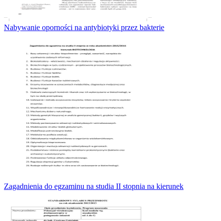
Nabywanie oporności na antybiotyki przez bakterie
Zagadnienia do egzaminu na studia II stopnia na kierunek