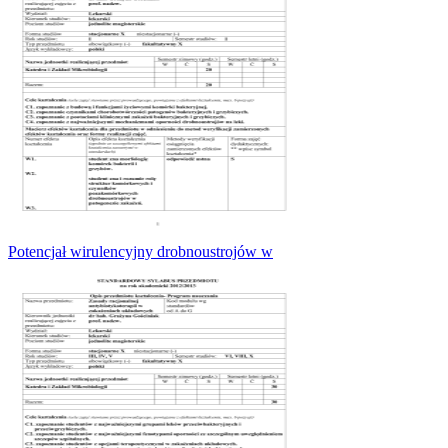
Potencjał wirulencyjny drobnoustrojów w