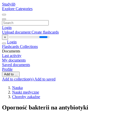
Study
lib
Explore Categories
Login
Upload document
Create flashcards
×
Login
Flashcards
Collections
Documents
Last activity
My documents
Saved documents
Profile
Add to ...
Add to collection(s)
Add to saved
Nauka
Nauki medyczne
Choroby zakaźne
Oporność bakterii na antybiotyki