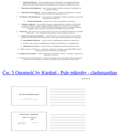
Ćw. 5 Oporność by Kiedraś - Pule mikroby - clashguardian