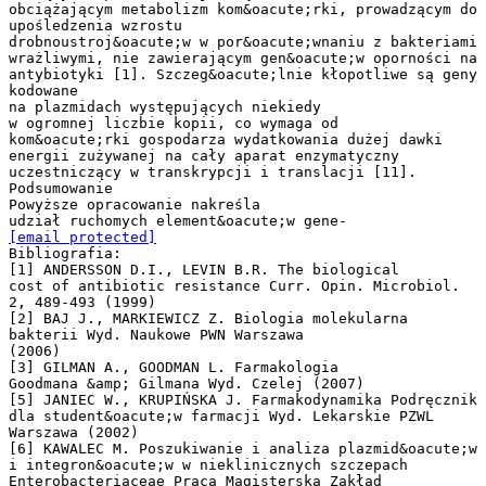
[email protected]
Bibliografia:
[1] ANDERSSON D.I., LEVIN B.R. The biological
cost of antibiotic resistance Curr. Opin. Microbiol.
2, 489-493 (1999)
[2] BAJ J., MARKIEWICZ Z. Biologia molekularna
bakterii Wyd. Naukowe PWN Warszawa
(2006)
[3] GILMAN A., GOODMAN L. Farmakologia
Goodmana &amp; Gilmana Wyd. Czelej (2007)
[5] JANIEC W., KRUPIŃSKA J. Farmakodynamika Podręcznik
dla student&oacute;w farmacji Wyd. Lekarskie PZWL
Warszawa (2002)
[6] KAWALEC M. Poszukiwanie i analiza plazmid&oacute;w
i integron&oacute;w w nieklinicznych szczepach
Enterobacteriaceae Praca Magisterska Zakład