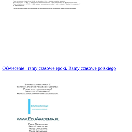
Oświecenie - ramy czasowe epoki. Ramy czasowe polskiego