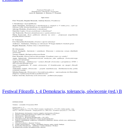
Festiwal Filozofii, t. 4 Demokracja, tolerancja, oświecenie (red.) B