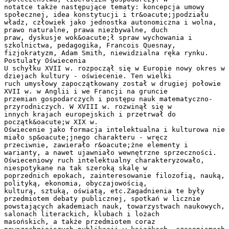
notatce także następujące tematy: koncepcja umowy
społecznej, idea konstytucji i tr&oacute;jpodziału
władz, człowiek jako jednostka autonomiczna i wolna,
prawo naturalne, prawa niezbywalne, duch
praw, dyskusje wok&oacute;ł spraw wychowania i
szkolnictwa, pedagogika, Francois Quesnay,
fizjokratyzm, Adam Smith, niewidzialna ręka rynku.
Postulaty Oświecenia
U schyłku XVII w. rozpoczął się w Europie nowy okres w
dziejach kultury - oświecenie. Ten wielki
ruch umysłowy zapoczątkowany został w drugiej połowie
XVII w. w Anglii i we Francji na gruncie
przemian gospodarczych i postępu nauk matematyczno-
przyrodniczych. W XVIII w. rozwinął się w
innych krajach europejskich i przetrwał do
początk&oacute;w XIX w.
Oświecenie jako formacja intelektualna i kulturowa nie
miało sp&oacute;jnego charakteru - wręcz
przeciwnie, zawierało r&oacute;żne elementy i
warianty, a nawet ujawniało wewnętrzne sprzeczności.
Oświeceniowy ruch intelektualny charakteryzowało,
niespotykane na tak szeroką skalę w
poprzednich epokach, zainteresowanie filozofią, nauką,
polityką, ekonomia, obyczajowością,
kulturą, sztuką, oświatą, etc.Zagadnienia te były
przedmiotem debaty publicznej, spotkań w licznie
powstających akademiach nauk, towarzystwach naukowych,
salonach literackich, klubach i lożach
masońskich, a także przedmiotem coraz