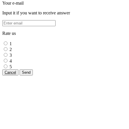
Your e-mail
Input it if you want to receive answer
Rate us
1
2
3
4
5
Cancel
Send