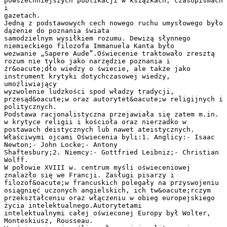
powszechniejszych publikacji w książkach, czasopismach
i
gazetach.
Jedną z podstawowych cech nowego ruchu umysłowego było
dążenie do poznania świata
samodzielnym wysiłkiem rozumu. Dewizą słynnego
niemieckiego filozofa Immanuela Kanta było
wezwanie „Sapere Aude”.Oświecenie traktowało zresztą
rozum nie tylko jako narzędzie poznania i
źr&oacute;dło wiedzy o świecie, ale także jako
instrument krytyki dotychczasowej wiedzy,
umożliwiający
wyzwolenie ludzkości spod władzy tradycji,
przesąd&oacute;w oraz autorytet&oacute;w religijnych i
politycznych.
Podstawa racjonalistyczna przejawiała się zatem m.in.
w krytyce religii i kościoła oraz nierzadko w
postawach deistycznych lub nawet ateistycznych.
Właściwymi ojcami Oświecenia byli:1. Anglicy:- Isaac
Newton;- John Locke;- Antony
Shaftesbury;2. Niemcy:- Gottfried Leibniz;- Christian
Wolff.
W połowie XVIII w. centrum myśli oświeceniowej
znalazło się we Francji. Zasługi pisarzy i
filozof&oacute;w francuskich polegały na przyswojeniu
osiągnięć uczonych angielskich, ich tw&oacute;rczym
przekształceniu oraz włączeniu w obieg europejskiego
życia intelektualnego.Autorytetami
intelektualnymi całej oświeconej Europy był Wolter,
Monteskiusz, Rousseau.