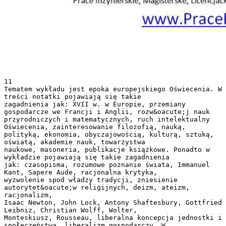
11
Tematem wykładu jest epoka europejskiego Oświecenia. W
treści notatki pojawiają się takie
zagadnienia jak: XVII w. w Europie, przemiany
gospodarcze we Francji i Anglii, rozw&oacute;j nauk
przyrodniczych i matematycznych, ruch intelektualny
Oświecenia, zainteresowanie filozofią, nauką,
polityką, ekonomia, obyczajowością, kulturą, sztuką,
oświatą, akademie nauk, towarzystwa
naukowe, masoneria, publikacje książkowe. Ponadto w
wykładzie pojawiają się takie zagadnienia
jak: czasopisma, rozumowe poznanie świata, Immanuel
Kant, Sapere Aude, racjonalna krytyka,
wyzwolenie spod władzy tradycji, zniesienie
autorytet&oacute;w religijnych, deizm, ateizm,
racjonalizm,
Isaac Newton, John Lock, Antony Shaftesbury, Gottfried
Leibniz, Christian Wolff, Wolter,
Monteskiusz, Rousseau, liberalna koncepcja jednostki i
społeczeństwa, liberalizm gospodarczy. W