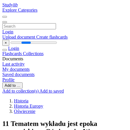
Study
lib
Explore Categories
Login
Upload document
Create flashcards
×
Login
Flashcards
Collections
Documents
Last activity
My documents
Saved documents
Profile
Add to ...
Add to collection(s)
Add to saved
Historia
Historia Europy
Oświecenie
11 Tematem wykładu jest epoka