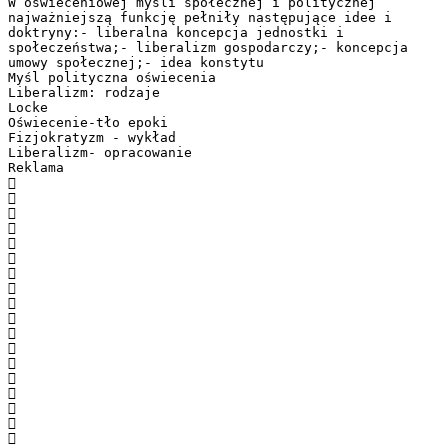
W oświeceniowej myśli społecznej i politycznej
najważniejszą funkcję pełniły następujące idee i
doktryny:- liberalna koncepcja jednostki i
społeczeństwa;- liberalizm gospodarczy;- koncepcja
umowy społecznej;- idea konstytu
Myśl polityczna oświecenia
Liberalizm: rodzaje
Locke
Oświecenie-tło epoki
Fizjokratyzm - wykład
Liberalizm- opracowanie
Reklama

















