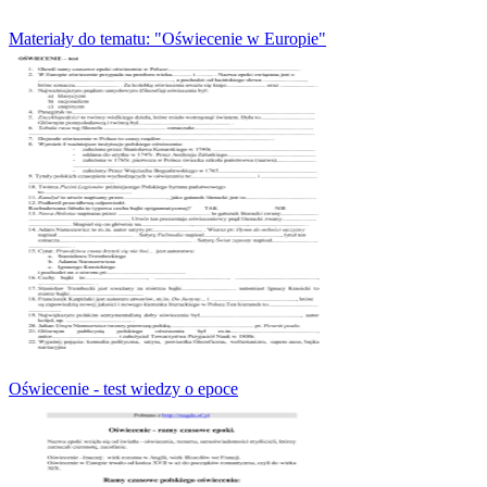
Materiały do tematu: "Oświecenie w Europie"
Oświecenie - test wiedzy o epoce