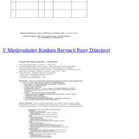
V Międzyszkolny Konkurs Recytacji Prozy Dziecięcej