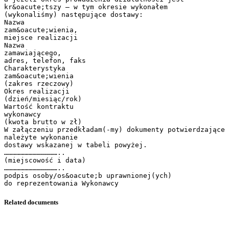
kr&oacute;tszy – w tym okresie wykonałem
(wykonaliśmy) następujące dostawy:
Nazwa
zam&oacute;wienia,
miejsce realizacji
Nazwa
zamawiającego,
adres, telefon, faks
Charakterystyka
zam&oacute;wienia
(zakres rzeczowy)
Okres realizacji
(dzień/miesiąc/rok)
Wartość kontraktu
wykonawcy
(kwota brutto w zł)
W załączeniu przedkładam(-my) dokumenty potwierdzające
należyte wykonanie
dostawy wskazanej w tabeli powyżej.
…………………………………..
(miejscowość i data)
…………………………………..
podpis osoby/os&oacute;b uprawnionej(ych)
Related documents