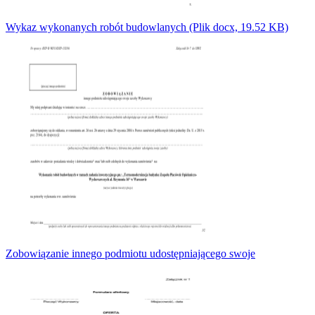
Wykaz wykonanych robót budowlanych (Plik docx, 19.52 KB)
Zobowiązanie innego podmiotu udostępniającego swoje