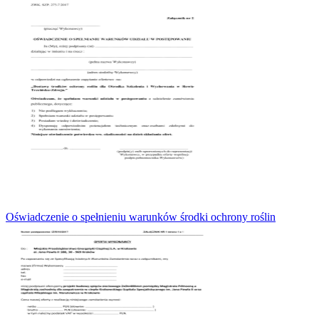
Oświadczenie o spełnieniu warunków środki ochrony roślin