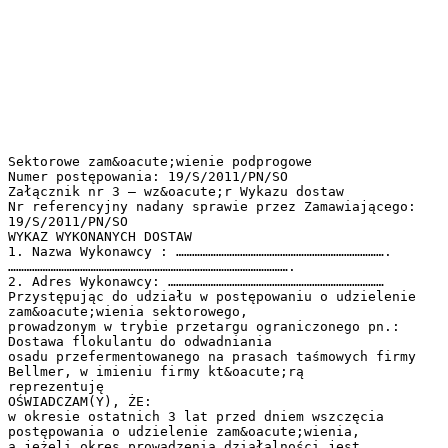
Sektorowe zam&oacute;wienie podprogowe
Numer postępowania: 19/S/2011/PN/SO
Załącznik nr 3 – wz&oacute;r Wykazu dostaw
Nr referencyjny nadany sprawie przez Zamawiającego:
19/S/2011/PN/SO
WYKAZ WYKONANYCH DOSTAW
1. Nazwa Wykonawcy : …………………………………………………………………….
…………………………………………………………………………………………….
2. Adres Wykonawcy: ………………………………………………………………………
Przystępując do udziału w postępowaniu o udzielenie
zam&oacute;wienia sektorowego,
prowadzonym w trybie przetargu ograniczonego pn.:
Dostawa flokulantu do odwadniania
osadu przefermentowanego na prasach taśmowych firmy
Bellmer, w imieniu firmy kt&oacute;rą
reprezentuję
OŚWIADCZAM(Y), ŻE:
w okresie ostatnich 3 lat przed dniem wszczęcia
postępowania o udzielenie zam&oacute;wienia,
a jeżeli okres prowadzenia działalności jest