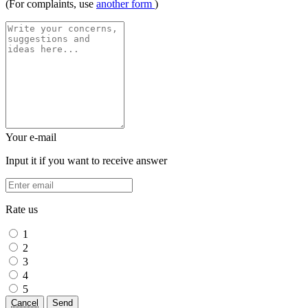
(For complaints, use
another form
)
Your e-mail
Input it if you want to receive answer
Rate us
1
2
3
4
5
Cancel
Send