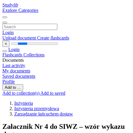
Study
lib
Explore Categories
Login
Upload document
Create flashcards
×
Login
Flashcards
Collections
Documents
Last activity
My documents
Saved documents
Profile
Add to ...
Add to collection(s)
Add to saved
Inżynieria
Inżynieria przemysłowa
Zarządzanie łańcuchem dostaw
Załacznik Nr 4 do SIWZ – wzór wykazu