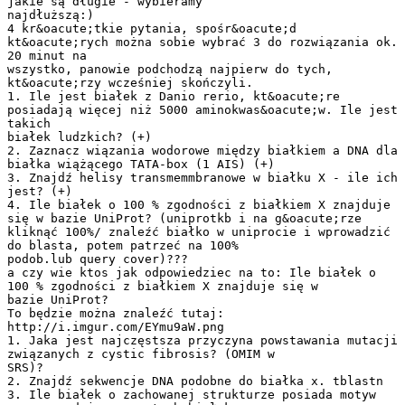
jakie są długie - wybieramy
najdłuższą:)
4 kr&oacute;tkie pytania, spośr&oacute;d
kt&oacute;rych można sobie wybrać 3 do rozwiązania ok.
20 minut na
wszystko, panowie podchodzą najpierw do tych,
kt&oacute;rzy wcześniej skończyli.
1. Ile jest białek z Danio rerio, kt&oacute;re
posiadają więcej niż 5000 aminokwas&oacute;w. Ile jest
takich
białek ludzkich? (+)
2. Zaznacz wiązania wodorowe między białkiem a DNA dla
białka wiążącego TATA-box (1 AIS) (+)
3. Znajdź helisy transmemmbranowe w białku X - ile ich
jest? (+)
4. Ile białek o 100 % zgodności z białkiem X znajduje
się w bazie UniProt? (uniprotkb i na g&oacute;rze
kliknąć 100%/ znaleźć białko w uniprocie i wprowadzić
do blasta, potem patrzeć na 100%
podob.lub query cover)???
a czy wie ktos jak odpowiedziec na to: Ile białek o
100 % zgodności z białkiem X znajduje się w
bazie UniProt?
To będzie można znaleźć tutaj:
http://i.imgur.com/EYmu9aW.png
1. Jaka jest najczęstsza przyczyna powstawania mutacji
związanych z cystic fibrosis? (OMIM w
SRS)?
2. Znajdź sekwencje DNA podobne do białka x. tblastn
3. Ile białek o zachowanej strukturze posiada motyw