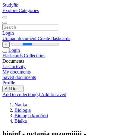
Study
lib
Explore Categories
Login
Upload document
Create flashcards
×
Login
Flashcards
Collections
Documents
Last activity
My documents
Saved documents
Profile
Add to ...
Add to collection(s)
Add to saved
Nauka
Biologia
Biologia komórki
Białka
bioinf - pytania egzamiiiii -