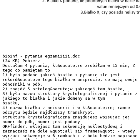
bioinf - pytania egzamiiiii.doc
(34 KB) Pobierz
Dostałam 4 pytania, kt&oacute;re zrobiłam w 15 min, Z
tego co pamiętam to
1) było podane jakieś białko i pytanie ile jest
rekord&oacute;w tego białka w uniprocie, co mają swoje
odnośniki w pdb,
2) znajdź 5 ortolog&oacute;w jakiegoś tam białka,
3) była nazwa struktury krystolograficznej i pytanie z
jakiego to białka i jakie domeny sa w tym
białku,
4) nazwa białka z neisserii i w kt&oacute;rej ramce
odczytu będzie najdłuższy transkrypt.
strukture krystalograficzna znajdujesz wpisujac jej
numer do pdb, numer jest podany
ORFfinder, wklejasz tam sekwencję nukleotydową i
zaznaczaśz na dole &quot;all six frames&quot; - wtedy
wyrzuci sekwencję w 6 ramkach i z boku będzie napisane