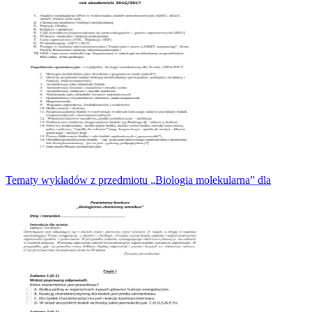
Tematy wykładów z przedmiotu „Biologia molekularna” dla