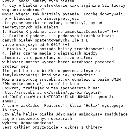
xxxxx, podaj numery tych białek.
4. Czy w białku o strukturze xxxx arginina 521 tworzy
wiązania wodorowe?
Mniej więcej tak brzmiały pytania. Trochę dopytywali,
np w blascie, jak zinterpretujesz
otrzymane wyniki (e-value, identity), pytań
teoretycznych nie miałam.
1. Białko X podane, ile ma aminokwas&oacute;w? (+)
2. Białko X podane, ile podobnych białek w bazie
danych białek opatentowanych? Ile z E
value mniejszym od 0.001? (+)
3.Białko X, czy posiada helisy transbłonowe? (+)
4. jakaś czarna magia o wiązaniach między
atomami...nie pamietam, od razu olałem:)
w blascie mozesz wybrac baze: Database: patented
protein seq
Ile jest helis w białku odpowiedzialnym za
fenyloketonurię? ktoś wie jak sprawdzic?
Można za pomocą srs.ebi.ac.uk odnaleźć w bazie OMIM
'Phenylketonuria', zrobić link do
UniProt, trafiając w ten spos&oacute;b na:
http://srs.ebi.ac.uk/srsbin/cgi-bin/wgetz?-
id+2OcDg1ikrmW+e+[UNIPROT:'PH4H_HUMAN']+-qnum+3+-
enum+1
A tam w zakładce 'Features', klucz 'Helix' występuje
16 razy.
Czy alfa helisy białka 3d9x mają aminokwasy znajdujące
się w niedozwolonych obszarach
wykresu Ramachandrana?
Jest całkiem przyzwoicie - wykres z Chimery