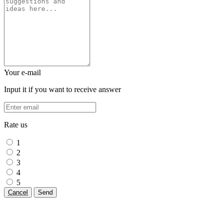
Your e-mail
Input it if you want to receive answer
Rate us
1
2
3
4
5
Cancel
Send