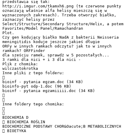
przedstawia się tak:
http://i.imgur.com/tkamxh6.png (te czerwone punkty
oznaczają właśnie alfa helisy mieszczą się w
wyznaczonych zakresach). Trzeba otworzyć białko,
zaznaczyć helisy przez
Select/Structure/Secondary Structure/Helix, a potem
Favorites/Model Panel/Ramachandran
Plot.
Czy gen kodujący białko NadA z bakterii Neisseria
meningitidis koduje jeszcze jakieś długie
ORFy w innych ramkach odczytu? jak to w innych
ramkach? ORFFinder
dla sześciu ramek, sprawdż w 5 pozostałych...
3 ramki dla nici + i 3 dla nici -
Plik z chomika:
wilczastokrotka
Inne pliki z tego folderu:

bioinf - pytania egzam.doc (34 KB)
bioinfo-pyt odp-1.doc (96 KB)
bioinf - pytania egzamiiiii.doc (34 KB)


Inne foldery tego chomika:


BIOCHEMIA D
 BIOCHEMIA ROŚLIN
BIOCHEMICZNE PODSTAWY CHOR&Oacute;B METABOLICZNYCH
 BIOETYKA