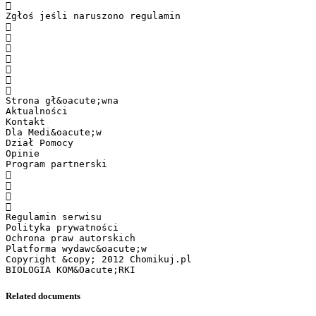

Zgłoś jeśli naruszono regulamin







Strona gł&oacute;wna
Aktualności
Kontakt
Dla Medi&oacute;w
Dział Pomocy
Opinie
Program partnerski




Regulamin serwisu
Polityka prywatności
Ochrona praw autorskich
Platforma wydawc&oacute;w
Copyright &copy; 2012 Chomikuj.pl
Related documents