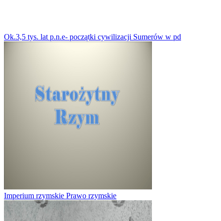
Ok.3,5 tys. lat p.n.e- początki cywilizacji Sumerów w pd
Imperium rzymskie Prawo rzymskie