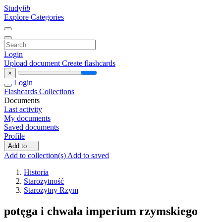
Study
lib
Explore Categories
Login
Upload document
Create flashcards
×
Login
Flashcards
Collections
Documents
Last activity
My documents
Saved documents
Profile
Add to ...
Add to collection(s)
Add to saved
Historia
Starożytność
Starożytny Rzym
potęga i chwała imperium rzymskiego