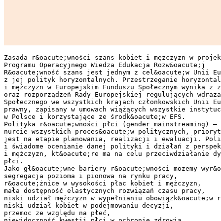
Zasada r&oacute;wności szans kobiet i mężczyzn w projek
Programu Operacyjnego Wiedza Edukacja Rozw&oacute;j
R&oacute;wność szans jest jednym z cel&oacute;w Unii Eu
z jej polityk horyzontalnych. Przestrzeganie horyzontal
i mężczyzn w Europejskim Funduszu Społecznym wynika z z
oraz rozporządzeń Rady Europejskiej regulujących wdraża
Społecznego we wszystkich krajach członkowskich Unii E
prawny, zapisany w umowach wiążących wszystkie instytuc
w Polsce i korzystające ze środk&oacute;w EFS.
Polityka r&oacute;wności płci (gender mainstreaming) – 
nurcie wszystkich proces&oacute;w politycznych, priory
jest na etapie planowania, realizacji i ewaluacji. Poli
i świadome ocenianie danej polityki i działań z perspek
i mężczyzn, kt&oacute;re ma na celu przeciwdziałanie d
płci.
Jako gł&oacute;wne bariery r&oacute;wności możemy wyr&o
segregacja pozioma i pionowa na rynku pracy,
r&oacute;żnice w wysokości płac kobiet i mężczyzn,
mała dostępność elastycznych rozwiązań czasu pracy,
niski udział mężczyzn w wypełnianiu obowiązk&oacute;w r
niski udział kobiet w podejmowaniu decyzji,
przemoc ze względu na płeć,
niewidoczność kwestii płci w ochronie zdrowia,