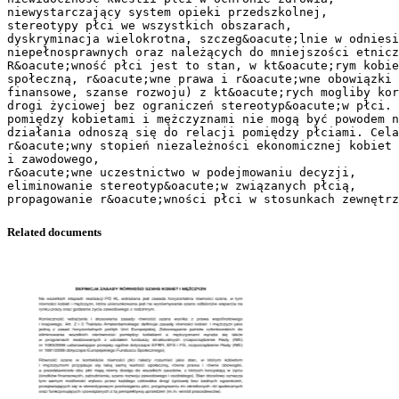
niewystarczający system opieki przedszkolnej,
stereotypy płci we wszystkich obszarach,
dyskryminacja wielokrotna, szczeg&oacute;lnie w odniesi
niepełnosprawnych oraz należących do mniejszości etnicz
R&oacute;wność płci jest to stan, w kt&oacute;rym kobie
społeczną, r&oacute;wne prawa i r&oacute;wne obowiązki 
finansowe, szanse rozwoju) z kt&oacute;rych mogliby ko
drogi życiowej bez ograniczeń stereotyp&oacute;w płci. 
pomiędzy kobietami i mężczyznami nie mogą być powodem n
działania odnoszą się do relacji pomiędzy płciami. Cela
r&oacute;wny stopień niezależności ekonomicznej kobiet 
i zawodowego,
r&oacute;wne uczestnictwo w podejmowaniu decyzji,
eliminowanie stereotyp&oacute;w związanych płcią,
Related documents