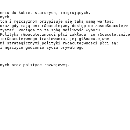
eniu do kobiet starszych, imigrujących,
nych.
tom i mężczyznom przypisuje się taką samą wartość
oraz gdy mają oni r&oacute;wny dostęp do zasob&oacute;w 
rzystać. Pociąga to za sobą możliwość wyboru
Polityka r&oacute;wności płci zakłada, że r&oacute;żnice
ier&oacute;wnego traktowania, jej gł&oacute;wne
mi strategicznymi polityki r&oacute;wności płci są:
i mężczyzn godzenie życia prywatnego