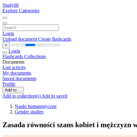
Study
lib
Explore Categories
Login
Upload document
Create flashcards
×
Login
Flashcards
Collections
Documents
Last activity
My documents
Saved documents
Profile
Add to ...
Add to collection(s)
Add to saved
Nauki humanistyczne
Gender studies
Zasada równości szans kobiet i mężczyzn