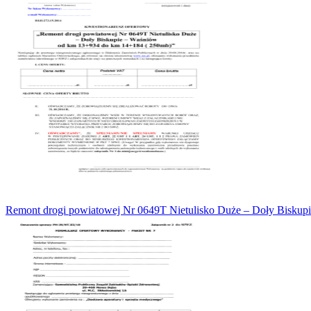
Remont drogi powiatowej Nr 0649T Nietulisko Duże – Doły Biskup