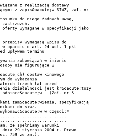
wiązane z realizacją dostawy
ącymi z zapis&oacute;w SIWZ, zał. nr
tosunku do niego żadnych uwag,
 zastrzeżeń.
 oferty wymagane w specyfikacji jako
 przepisy wymagają wpisu do
 w oparciu o art. 24 ust. 1 pkt
ed upływem terminu
ywania zobowiązań w imieniu
osoby nie figurujące w
oacute;ch) dostaw kinowego
ym do wykazania
atnich trzech lat przed
enia działalności jest kr&oacute;tszy
 odbiorc&oacute;w – (Zał. nr 5
kami zam&oacute;wienia, specyfikacją
nikami do siwz.
wykonawc&oacute;w w części:*
...........................
...........................
am, że spełniamy warunki
 dnia 29 stycznia 2004 r. Prawo
oz. 759 ze zm.).