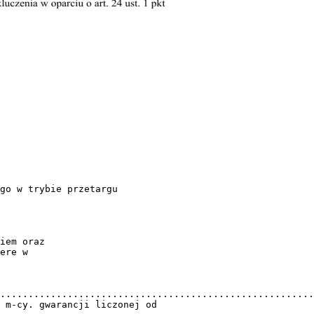
go w trybie przetargu
iem oraz
ere w
........................................................
 m-cy. gwarancji liczonej od