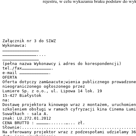
Załącznik nr 3 do SIWZ
Wykonawca:
………………………………………
……………………………………....
………………………………………
(pełna nazwa Wykonawcy i adres do korespondencji)
tel./fax……………………………….
e-mail ……………………………….
OFERTA
Oferta dotyczy zam&oacute;wienia publicznego prowadzone
nieograniczonego ogłoszonego przez
Lumiere Sp. z o.o., ul. Lipowa 14 lok. 19
15-427 Białystok
na:
Dostawę projektora kinowego wraz z montażem, uruchomien
szkoleniem obsługi w ramach cyfryzacji kina Cinema Lumi
Suwałkach - sala A.
znak: LU.272.01.2012
CENA BRUTTO : …………….......…... zł.
Słownie:...............................................
Na oferowany projektor wraz z podzespołami udzielamy 36