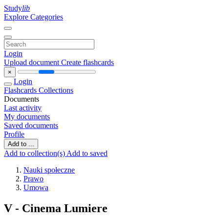
Study
lib
Explore Categories
Login
Upload document
Create flashcards
×
Login
Flashcards
Collections
Documents
Last activity
My documents
Saved documents
Profile
Add to ...
Add to collection(s)
Add to saved
Nauki społeczne
Prawo
Umowa
V - Cinema Lumiere