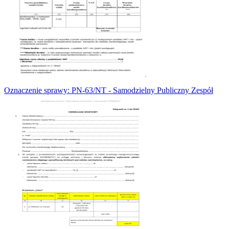
Oznaczenie sprawy: PN-63/NT - Samodzielny Publiczny Zespół