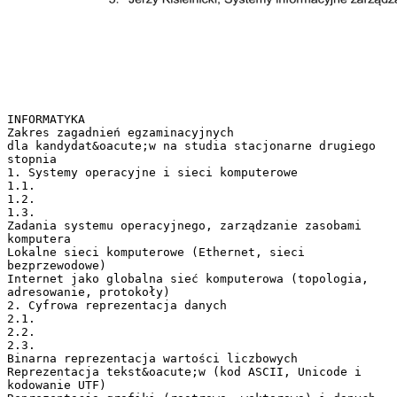
INFORMATYKA
Zakres zagadnień egzaminacyjnych
dla kandydat&oacute;w na studia stacjonarne drugiego
stopnia
1. Systemy operacyjne i sieci komputerowe
1.1.
1.2.
1.3.
Zadania systemu operacyjnego, zarządzanie zasobami
komputera
Lokalne sieci komputerowe (Ethernet, sieci
bezprzewodowe)
Internet jako globalna sieć komputerowa (topologia,
adresowanie, protokoły)
2. Cyfrowa reprezentacja danych
2.1.
2.2.
2.3.
Binarna reprezentacja wartości liczbowych
Reprezentacja tekst&oacute;w (kod ASCII, Unicode i
kodowanie UTF)