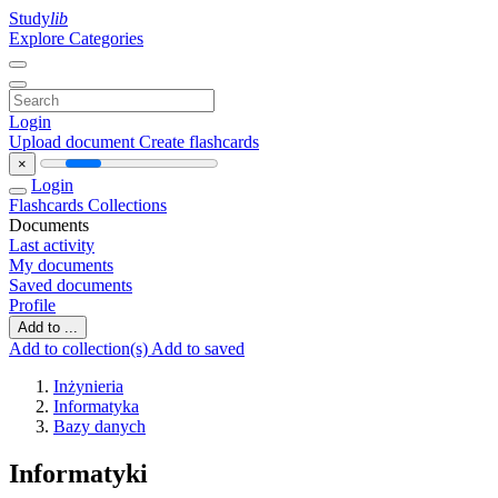
Study
lib
Explore Categories
Login
Upload document
Create flashcards
×
Login
Flashcards
Collections
Documents
Last activity
My documents
Saved documents
Profile
Add to ...
Add to collection(s)
Add to saved
Inżynieria
Informatyka
Bazy danych
Informatyki