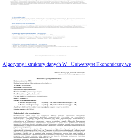
Algorytmy i struktury danych W - Uniwersytet Ekonomiczny we