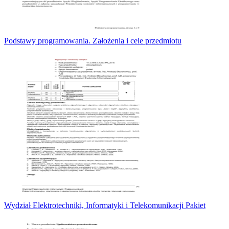
Podstawy programowania. Założenia i cele przedmiotu
Wydział Elektrotechniki, Informatyki i Telekomunikacji Pakiet