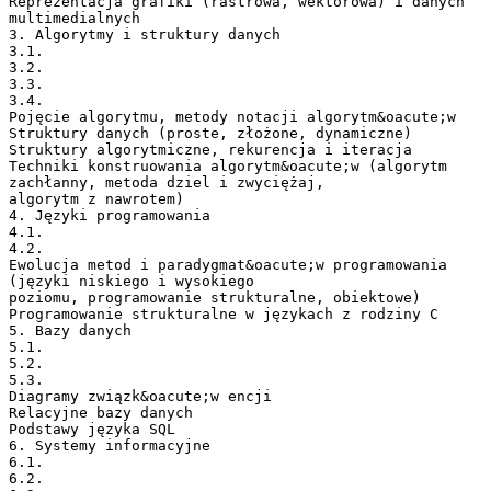
Reprezentacja grafiki (rastrowa, wektorowa) i danych
multimedialnych
3. Algorytmy i struktury danych
3.1.
3.2.
3.3.
3.4.
Pojęcie algorytmu, metody notacji algorytm&oacute;w
Struktury danych (proste, złożone, dynamiczne)
Struktury algorytmiczne, rekurencja i iteracja
Techniki konstruowania algorytm&oacute;w (algorytm
zachłanny, metoda dziel i zwyciężaj,
algorytm z nawrotem)
4. Języki programowania
4.1.
4.2.
Ewolucja metod i paradygmat&oacute;w programowania
(języki niskiego i wysokiego
poziomu, programowanie strukturalne, obiektowe)
Programowanie strukturalne w językach z rodziny C
5. Bazy danych
5.1.
5.2.
5.3.
Diagramy związk&oacute;w encji
Relacyjne bazy danych
Podstawy języka SQL
6. Systemy informacyjne
6.1.
6.2.