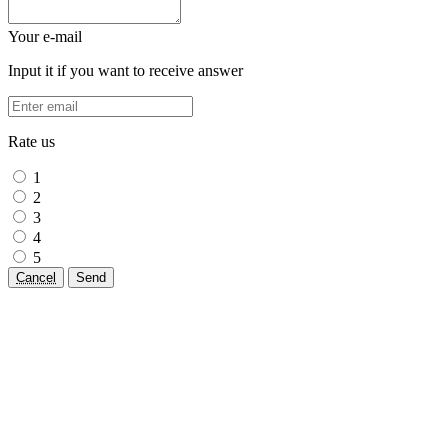
Your e-mail
Input it if you want to receive answer
Rate us
1
2
3
4
5
Cancel
Send