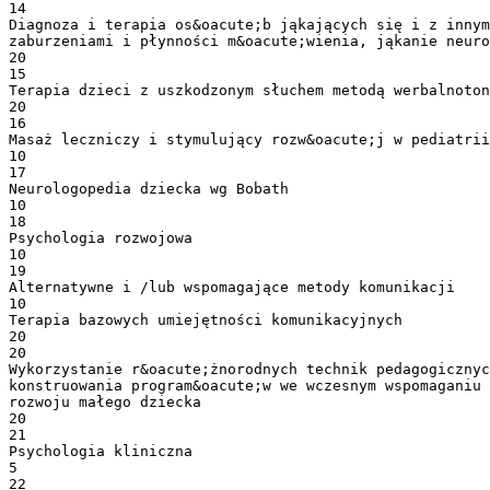
14
Diagnoza i terapia os&oacute;b jąkających się i z innym
zaburzeniami i płynności m&oacute;wienia, jąkanie neuro
20
15
Terapia dzieci z uszkodzonym słuchem metodą werbalnoton
20
16
Masaż leczniczy i stymulujący rozw&oacute;j w pediatrii
10
17
Neurologopedia dziecka wg Bobath
10
18
Psychologia rozwojowa
10
19
Alternatywne i /lub wspomagające metody komunikacji
10
Terapia bazowych umiejętności komunikacyjnych
20
20
Wykorzystanie r&oacute;żnorodnych technik pedagogicznyc
konstruowania program&oacute;w we wczesnym wspomaganiu
rozwoju małego dziecka
20
21
Psychologia kliniczna
5
22