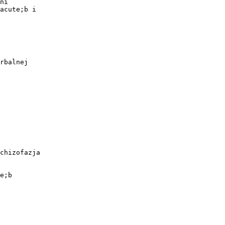
ni
acute;b i
rbalnej
chizofazja
e;b