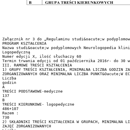
Załącznik nr 3 do „Regulaminu studi&oacute;w podyplomow
PROGRAM KSZTAŁCENIA
Nazwa studi&oacute;w podyplomowych Neurologopedia klini
Logopedyczną
Numer edycji X, ilość słuchaczy 60
Termin trwania edycji od 01 października 2016r- do 30 w
III. RAMOWE TREŚCI KSZTAŁCENIA
1) GRUPY TREŚCI KSZTAŁCENIA, MINIMALNA LICZBA GODZIN ZA
ZORGANIZOWANYCH ORAZ MINIMALNA LICZBA PUNKT&Oacute;W EC
Liczba
godzin
A
TREŚCI PODSTAWOWE-medyczne
137
B
TREŚCI KIERUNKOWE- logopedyczne
486+107
Razem :
730
2) SKŁADNIKI TREŚCI KSZTAŁCENIA W GRUPACH, MINIMALNA LI
ZAJĘĆ ZORGANIZOWANYCH