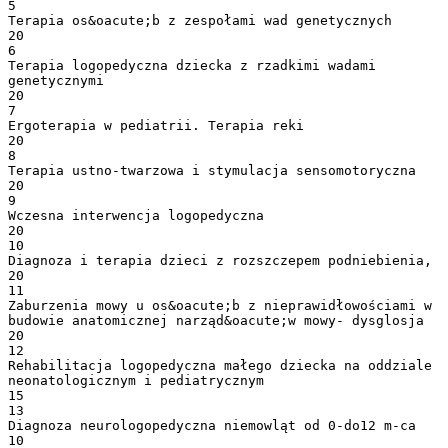
5
Terapia os&oacute;b z zespołami wad genetycznych
20
6
Terapia logopedyczna dziecka z rzadkimi wadami
genetycznymi
20
7
Ergoterapia w pediatrii. Terapia reki
20
8
Terapia ustno-twarzowa i stymulacja sensomotoryczna
20
9
Wczesna interwencja logopedyczna
20
10
Diagnoza i terapia dzieci z rozszczepem podniebienia,
20
11
Zaburzenia mowy u os&oacute;b z nieprawidłowościami w
budowie anatomicznej narząd&oacute;w mowy- dysglosja
20
12
Rehabilitacja logopedyczna małego dziecka na oddziale
neonatologicznym i pediatrycznym
15
13
Diagnoza neurologopedyczna niemowląt od 0-do12 m-ca
10