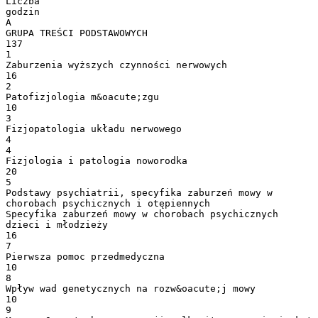
Liczba
godzin
A
GRUPA TREŚCI PODSTAWOWYCH
137
1
Zaburzenia wyższych czynności nerwowych
16
2
Patofizjologia m&oacute;zgu
10
3
Fizjopatologia układu nerwowego
4
4
Fizjologia i patologia noworodka
20
5
Podstawy psychiatrii, specyfika zaburzeń mowy w
chorobach psychicznych i otępiennych
Specyfika zaburzeń mowy w chorobach psychicznych
dzieci i młodzieży
16
7
Pierwsza pomoc przedmedyczna
10
8
Wpływ wad genetycznych na rozw&oacute;j mowy
10
9