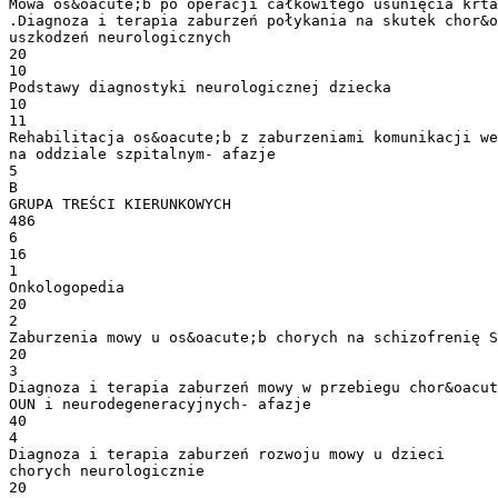
Mowa os&oacute;b po operacji całkowitego usunięcia krta
.Diagnoza i terapia zaburzeń połykania na skutek chor&o
uszkodzeń neurologicznych
20
10
Podstawy diagnostyki neurologicznej dziecka
10
11
Rehabilitacja os&oacute;b z zaburzeniami komunikacji we
na oddziale szpitalnym- afazje
5
B
GRUPA TREŚCI KIERUNKOWYCH
486
6
16
1
Onkologopedia
20
2
Zaburzenia mowy u os&oacute;b chorych na schizofrenię S
20
3
Diagnoza i terapia zaburzeń mowy w przebiegu chor&oacut
OUN i neurodegeneracyjnych- afazje
40
4
Diagnoza i terapia zaburzeń rozwoju mowy u dzieci
chorych neurologicznie
20