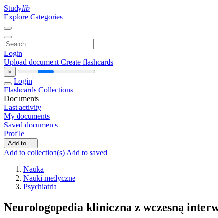
Study
lib
Explore Categories
Login
Upload document
Create flashcards
×
Login
Flashcards
Collections
Documents
Last activity
My documents
Saved documents
Profile
Add to ...
Add to collection(s)
Add to saved
Nauka
Nauki medyczne
Psychiatria
Neurologopedia kliniczna z wczesną inter