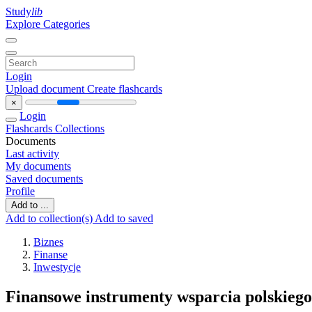
Study
lib
Explore Categories
Login
Upload document
Create flashcards
×
Login
Flashcards
Collections
Documents
Last activity
My documents
Saved documents
Profile
Add to ...
Add to collection(s)
Add to saved
Biznes
Finanse
Inwestycje
Finansowe instrumenty wsparcia polskiego