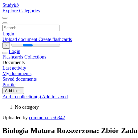
Study
lib
Explore Categories
Login
Upload document
Create flashcards
×
Login
Flashcards
Collections
Documents
Last activity
My documents
Saved documents
Profile
Add to ...
Add to collection(s)
Add to saved
No category
Uploaded by
common.user6342
Biologia Matura Rozszerzona: Zbiór Zada