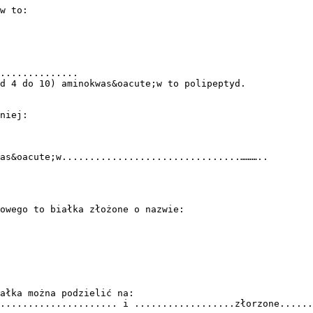
w to:
..............
d 4 do 10) aminokwas&oacute;w to polipeptyd.
niej:
as&oacute;w................................………..
owego to białka złożone o nazwie:
ałka można podzielić na:
..................... i ..................złorzone......