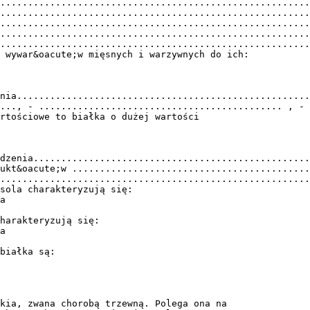
.......................................................
........................................................
........................................................
........................................................
........................................................
 wywar&oacute;w mięsnych i warzywnych do ich:
nia.....................................................
..., - ............................................ , -
rtościowe to białka o dużej wartości
dzenia..................................................
ukt&oacute;w ...........................................
........................................................
sola charakteryzują się:
a
harakteryzują się:
a
białka są:
kia, zwana chorobą trzewną. Polega ona na