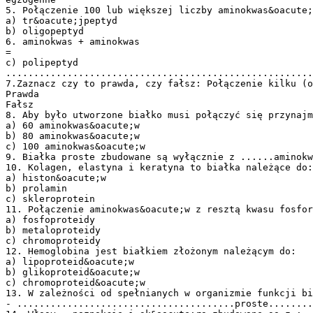
5. Połączenie 100 lub większej liczby aminokwas&oacute;
a) tr&oacute;jpeptyd
b) oligopeptyd
6. aminokwas + aminokwas
=
c) polipeptyd
.......................................................
7.Zaznacz czy to prawda, czy fałsz: Połączenie kilku (o
Prawda
Fałsz
8. Aby było utworzone białko musi połączyć się przynajm
a) 60 aminokwas&oacute;w
b) 80 aminokwas&oacute;w
c) 100 aminokwas&oacute;w
9. Białka proste zbudowane są wyłącznie z ......aminokw
10. Kolagen, elastyna i keratyna to białka należące do:
a) histon&oacute;w
b) prolamin
c) skleroprotein
11. Połączenie aminokwas&oacute;w z resztą kwasu fosfor
a) fosfoproteidy
b) metaloproteidy
c) chromoproteidy
12. Hemoglobina jest białkiem złożonym należącym do:
a) lipoproteid&oacute;w
b) glikoproteid&oacute;w
c) chromoproteid&oacute;w
13. W zależności od spełnianych w organizmie funkcji bi
- .......................................proste........