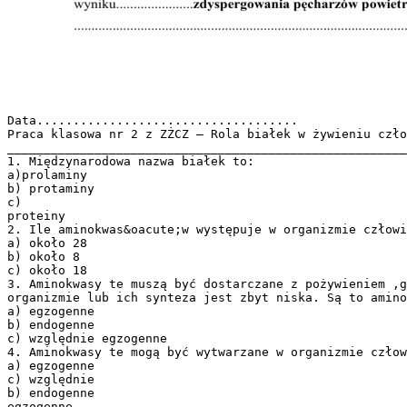
Data....................................
Praca klasowa nr 2 z ZŻCZ – Rola białek w żywieniu czło
_______________________________________________________
1. Międzynarodowa nazwa białek to:
a)prolaminy
b) protaminy
c)
proteiny
2. Ile aminokwas&oacute;w występuje w organizmie człowi
a) około 28
b) około 8
c) około 18
3. Aminokwasy te muszą być dostarczane z pożywieniem ,g
organizmie lub ich synteza jest zbyt niska. Są to amino
a) egzogenne
b) endogenne
c) względnie egzogenne
4. Aminokwasy te mogą być wytwarzane w organizmie człow
a) egzogenne
c) względnie
b) endogenne
egzogenne