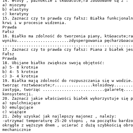
14. Włosy , paznokcie i sk&oacute;ra zbudowane są z :
a) miozymy
b) elastyny
c) keratyny
15. Zaznacz czy to prawda czy fałsz: Białka funkcjonaln
krwi i w procesie widzenia.
Prawda
Fałsz
16. Białko ma zdolność do tworzenia piany, kt&oacute;ra
wyniku......................zdyspergowania pęcharz&oacu
.......................................................
17. Zaznacz czy to prawda czy fałsz: Piana z białek jes
Fałsz
Prawda
18. Ubijane białko zwiększa swoją objętość:
a) 5- 8 krotnie
b) 4- 5 krotnie
c) 3- 4 krotnie
19. Białka mają zdolność do rozpuszczania się w wodzie.
tworząc roztw&oacute;r................koloidowy........
zastyga, tworząc ..........................galaretę....
konsystencji.
20. Zaznacz jakie właściwości białek wykorzystuje się p
a) spulchniające
b) emulgujące
c) wiążące
21. Żeby uzyskać jak najlepszy majonez , należy:
-utrzymać temperaturę 25-20 stopni , na początku bardzo
okrągłe z węższym dnem , ucierać z dużą szybkością obro
mechanicznie