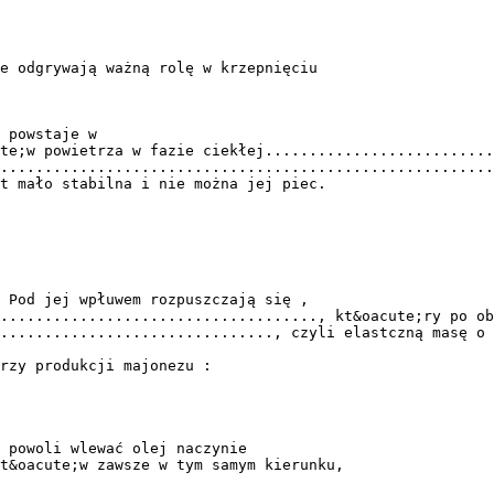
e odgrywają ważną rolę w krzepnięciu
 powstaje w
te;w powietrza w fazie ciekłej..........................
........................................................
t mało stabilna i nie można jej piec.
 Pod jej wpłuwem rozpuszczają się ,
...................................., kt&oacute;ry po ob
..............................., czyli elastczną masę o 
rzy produkcji majonezu :
 powoli wlewać olej naczynie
t&oacute;w zawsze w tym samym kierunku,