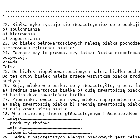
.......................................................
- .....................................................
-......................................................
- .....................................................
- .....................................................
22. Białka wykorzystuje się r&oacute;wnież do produkcji
b) spulchniania
a) klarowania
c) zagęszczania
23. Do białek pełnowartościowych należą białka pochodze
szczeg&oacute;lniości białka: - .......................
24. Zaznacz czy to prawda, czy fałsz: Białka niepełnowa
odzywczej.
Prawda
Fałsz
25. Do białek niepełnowartościowych należą białka pocho
Do tej grupy białek należą przede wszystkim białka prod
suchych................................................
26. Soja, mleko w proszku, sery ż&oacute;łte, groch, fa
a) średnią zawartością białka b) dużą zawartością białk
c) bardzo dużą zawartością białka
27. Ziemniaki, owoce , warzywa, mleko, napoje mleczne c
a) małą zawartością białka b) średnią zawartością białk
c) dużą zawartością białka
28. W przeciętnej diecie gł&oacute;wnym źr&oacute;dłem 
- …mięso…………………………………………………………….
- …produkty zbożowe…………………………………………………………….
- …mleko…………………………………………………………….
- …ziemniaki…………………………………………………………….
29. Jedną z najczęstszych alergii białkowych jest celia