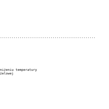
.................................................
niżeniu temperatury
żelowej