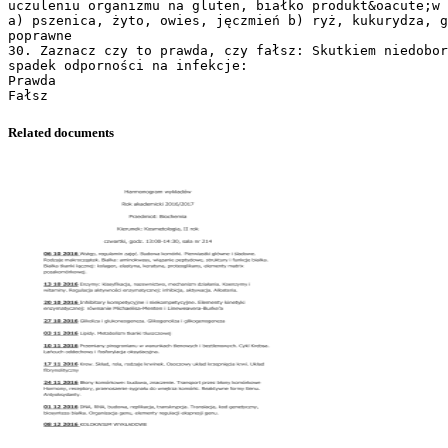
uczuleniu organizmu na gluten, białko produkt&oacute;w 
a) pszenica, żyto, owies, jęczmień b) ryż, kukurydza, g
poprawne
30. Zaznacz czy to prawda, czy fałsz: Skutkiem niedobor
spadek odporności na infekcje:
Prawda
Related documents