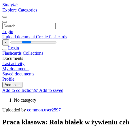
Study
lib
Explore Categories
Login
Upload document
Create flashcards
×
Login
Flashcards
Collections
Documents
Last activity
My documents
Saved documents
Profile
Add to ...
Add to collection(s)
Add to saved
No category
Uploaded by
common.user2597
Praca klasowa: Rola białek w żywieniu cz