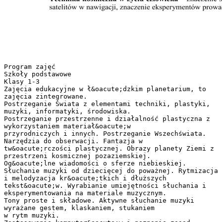
Program zajęć
Szkoły podstawowe
Klasy 1-3
Zajęcia edukacyjne w ł&oacute;dzkim planetarium, to
zajęcia zintegrowane.
Postrzeganie Świata z elementami techniki, plastyki,
muzyki, informatyki, środowiska.
Postrzeganie przestrzenne i działalność plastyczna z
wykorzystaniem materiał&oacute;w
przyrodniczych i innych. Postrzeganie Wszechświata.
Narzędzia do obserwacji. Fantazja w
tw&oacute;rczości plastycznej. Obrazy planety Ziemi z
przestrzeni kosmicznej pozaziemskiej.
Og&oacute;lne wiadomości o sferze niebieskiej.
Słuchanie muzyki od dziecięcej do poważnej. Rytmizacja
i melodyzacja kr&oacute;tkich i dłuższych
tekst&oacute;w. Wyrabianie umiejętności słuchania i
eksperymentowania na materiale muzycznym.
Tony proste i składowe. Aktywne słuchanie muzyki
wyrażane gestem, klaskaniem, stukaniem
w rytm muzyki.