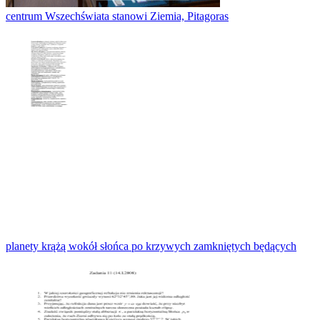
centrum Wszechświata stanowi Ziemia, Pitagoras
planety krążą wokół słońca po krzywych zamkniętych będących