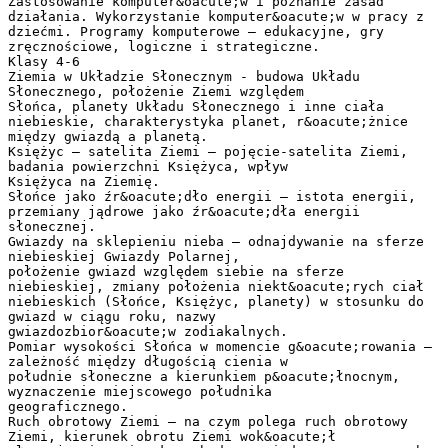
Zastosowanie komputer&oacute;w i poznanie zasad
działania. Wykorzystanie komputer&oacute;w w pracy z
dziećmi. Programy komputerowe – edukacyjne, gry
zręcznościowe, logiczne i strategiczne.
Klasy 4-6
Ziemia w Układzie Słonecznym - budowa Układu
Słonecznego, położenie Ziemi względem
Słońca, planety Układu Słonecznego i inne ciała
niebieskie, charakterystyka planet, r&oacute;żnice
między gwiazdą a planetą.
Księżyc – satelita Ziemi – pojęcie-satelita Ziemi,
badania powierzchni Księżyca, wpływ
Księżyca na Ziemię.
Słońce jako źr&oacute;dło energii – istota energii,
przemiany jądrowe jako źr&oacute;dła energii
słonecznej.
Gwiazdy na sklepieniu nieba – odnajdywanie na sferze
niebieskiej Gwiazdy Polarnej,
położenie gwiazd względem siebie na sferze
niebieskiej, zmiany położenia niekt&oacute;rych ciał
niebieskich (Słońce, Księżyc, planety) w stosunku do
gwiazd w ciągu roku, nazwy
gwiazdozbior&oacute;w zodiakalnych.
Pomiar wysokości Słońca w momencie g&oacute;rowania –
zależność między długością cienia w
południe słoneczne a kierunkiem p&oacute;łnocnym,
wyznaczenie miejscowego południka
geograficznego.
Ruch obrotowy Ziemi – na czym polega ruch obrotowy
Ziemi, kierunek obrotu Ziemi wok&oacute;ł