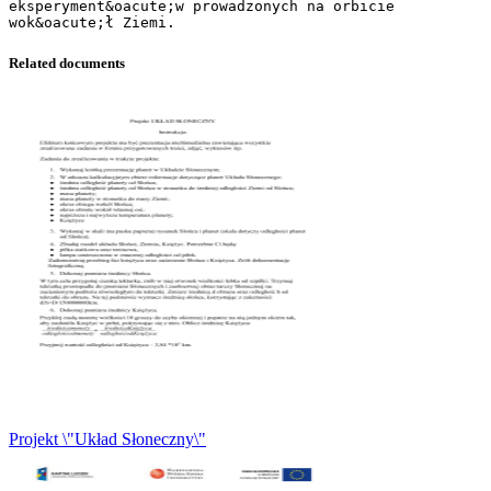
eksperyment&oacute;w prowadzonych na orbicie
Related documents
Projekt \"Układ Słoneczny\"