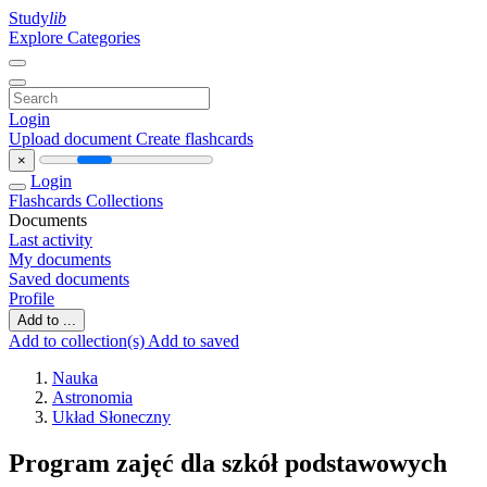
Study
lib
Explore Categories
Login
Upload document
Create flashcards
×
Login
Flashcards
Collections
Documents
Last activity
My documents
Saved documents
Profile
Add to ...
Add to collection(s)
Add to saved
Nauka
Astronomia
Układ Słoneczny
Program zajęć dla szkół podstawowych