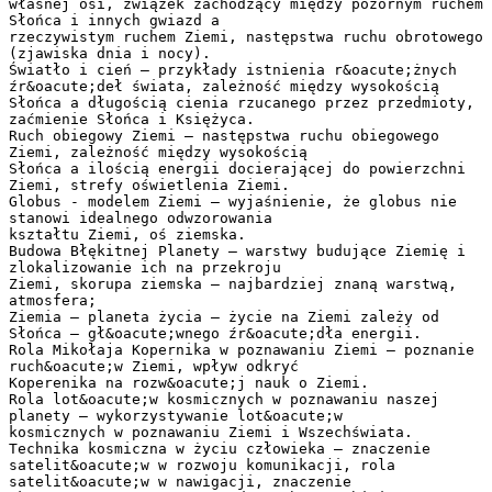
własnej osi, związek zachodzący między pozornym ruchem
Słońca i innych gwiazd a
rzeczywistym ruchem Ziemi, następstwa ruchu obrotowego
(zjawiska dnia i nocy).
Światło i cień – przykłady istnienia r&oacute;żnych
źr&oacute;deł świata, zależność między wysokością
Słońca a długością cienia rzucanego przez przedmioty,
zaćmienie Słońca i Księżyca.
Ruch obiegowy Ziemi – następstwa ruchu obiegowego
Ziemi, zależność między wysokością
Słońca a ilością energii docierającej do powierzchni
Ziemi, strefy oświetlenia Ziemi.
Globus - modelem Ziemi – wyjaśnienie, że globus nie
stanowi idealnego odwzorowania
kształtu Ziemi, oś ziemska.
Budowa Błękitnej Planety – warstwy budujące Ziemię i
zlokalizowanie ich na przekroju
Ziemi, skorupa ziemska – najbardziej znaną warstwą,
atmosfera;
Ziemia – planeta życia – życie na Ziemi zależy od
Słońca – gł&oacute;wnego źr&oacute;dła energii.
Rola Mikołaja Kopernika w poznawaniu Ziemi – poznanie
ruch&oacute;w Ziemi, wpływ odkryć
Koperenika na rozw&oacute;j nauk o Ziemi.
Rola lot&oacute;w kosmicznych w poznawaniu naszej
planety – wykorzystywanie lot&oacute;w
kosmicznych w poznawaniu Ziemi i Wszechświata.
Technika kosmiczna w życiu człowieka – znaczenie
satelit&oacute;w w rozwoju komunikacji, rola
satelit&oacute;w w nawigacji, znaczenie