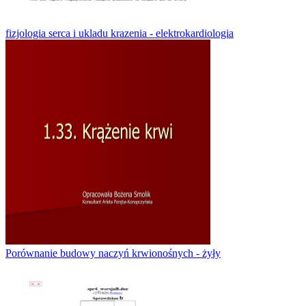
fizjologia serca i ukladu krazenia - elektrokardiologia
Porównanie budowy naczyń krwionośnych - żyły