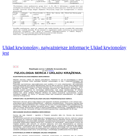
Układ krwionośny- najważniejsze informacje Układ krwionośny
jest