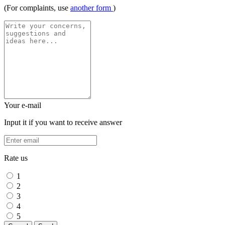
(For complaints, use
another form
)
Your e-mail
Input it if you want to receive answer
Rate us
1
2
3
4
5