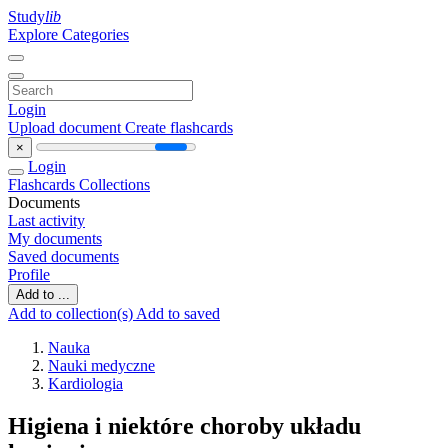
Study
lib
Explore Categories
Login
Upload document
Create flashcards
×
Login
Flashcards
Collections
Documents
Last activity
My documents
Saved documents
Profile
Add to ...
Add to collection(s)
Add to saved
Nauka
Nauki medyczne
Kardiologia
Higiena i niektóre choroby układu