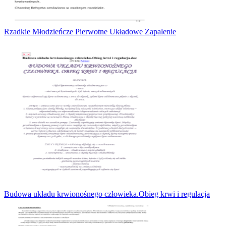
Rzadkie Młodzieńcze Pierwotne Układowe Zapalenie
Budowa układu krwionośnego człowieka.Obieg krwi i regulacja