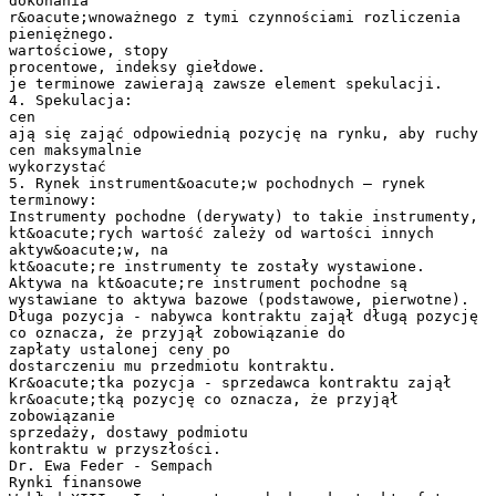
dokonania
r&oacute;wnoważnego z tymi czynnościami rozliczenia
pieniężnego.
wartościowe, stopy
procentowe, indeksy giełdowe.
je terminowe zawierają zawsze element spekulacji.
4. Spekulacja:
cen
ają się zająć odpowiednią pozycję na rynku, aby ruchy
cen maksymalnie
wykorzystać
5. Rynek instrument&oacute;w pochodnych – rynek
terminowy:
Instrumenty pochodne (derywaty) to takie instrumenty,
kt&oacute;rych wartość zależy od wartości innych
aktyw&oacute;w, na
kt&oacute;re instrumenty te zostały wystawione.
Aktywa na kt&oacute;re instrument pochodne są
wystawiane to aktywa bazowe (podstawowe, pierwotne).
Długa pozycja - nabywca kontraktu zajął długą pozycję
co oznacza, że przyjął zobowiązanie do
zapłaty ustalonej ceny po
dostarczeniu mu przedmiotu kontraktu.
Kr&oacute;tka pozycja - sprzedawca kontraktu zajął
kr&oacute;tką pozycję co oznacza, że przyjął
zobowiązanie
sprzedaży, dostawy podmiotu
kontraktu w przyszłości.
Dr. Ewa Feder - Sempach
Rynki finansowe