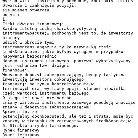
Wykład XIII – Instrumenty pochodne, kontrakty futures
Otwarcie i zamknięcie pozycji:
się mianem otwarcia
pozycji.
i.
Efekt dźwigni finansowej:
Bardzo istotną cechą charakterystyczną
instrument&oacute;w pochodnych jest to, że inwestorzy
biorący
udział w obrocie tymi
instrumentami angażują tylko niewielką część
środk&oacute;w, jakie byłyby wymagane w przypadku
nabywania bezpośrednio
danego instrumentu bazowego, ponieważ wykorzystywany
jest mechanizm tzw. dźwigni
finansowej.
Wnoszony depozyt zabezpieczający, będący faktyczną
inwestycją inwestora dokonującego
transakcji na rynku kontrakt&oacute;w
terminowych oraz wystawcy opcji, stanowi niewielką
część wartości instrumentu bazowego.
Dlatego też nawet nieznaczne
zmiany wartości instrumentu bazowego powodują znaczące
zmiany w depozycie zabezpieczającym.
Sprawia to, że
potencjalny doch&oacute;d, ale też i strata, może być
znaczny w stosunku do zainwestowanych środk&oacute;w.
6. Struktura rynku terminowego:
Rynek finansowy
Rynek terminowy