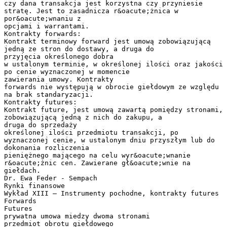
czy dana transakcja jest korzystna czy przyniesie
stratę. Jest to zasadnicza r&oacute;żnica w
por&oacute;wnaniu z
opcjami i warrantami.
Kontrakty forwards:
Kontrakt terminowy forward jest umową zobowiązującą
jedną ze stron do dostawy, a druga do
przyjęcia określonego dobra
w ustalonym terminie, w określonej ilości oraz jakości
po cenie wyznaczonej w momencie
zawierania umowy. Kontrakty
forwards nie występują w obrocie giełdowym ze względu
na brak standaryzacji.
Kontrakty futures:
Kontrakt future, jest umową zawartą pomiędzy stronami,
zobowiązującą jedną z nich do zakupu, a
druga do sprzedaży
określonej ilości przedmiotu transakcji, po
wyznaczonej cenie, w ustalonym dniu przyszłym lub do
dokonania rozliczenia
pieniężnego mającego na celu wyr&oacute;wnanie
r&oacute;żnic cen. Zawierane gł&oacute;wnie na
giełdach.
Dr. Ewa Feder - Sempach
Rynki finansowe
Wykład XIII – Instrumenty pochodne, kontrakty futures
Forwards
Futures
prywatna umowa miedzy dwoma stronami
przedmiot obrotu giełdowego