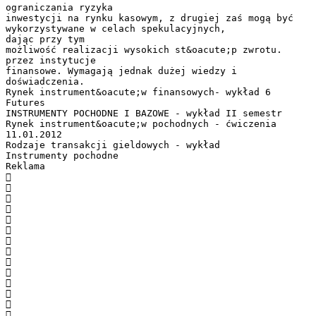
ograniczania ryzyka
inwestycji na rynku kasowym, z drugiej zaś mogą być
wykorzystywane w celach spekulacyjnych,
dając przy tym
możliwość realizacji wysokich st&oacute;p zwrotu.
przez instytucje
finansowe. Wymagają jednak dużej wiedzy i
doświadczenia.
Rynek instrument&oacute;w finansowych- wykład 6
Futures
INSTRUMENTY POCHODNE I BAZOWE - wykład II semestr
Rynek instrument&oacute;w pochodnych - ćwiczenia
11.01.2012
Rodzaje transakcji gieldowych - wykład
Instrumenty pochodne
Reklama













