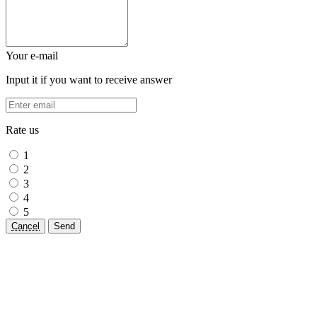
Your e-mail
Input it if you want to receive answer
Rate us
1
2
3
4
5
Cancel
Send