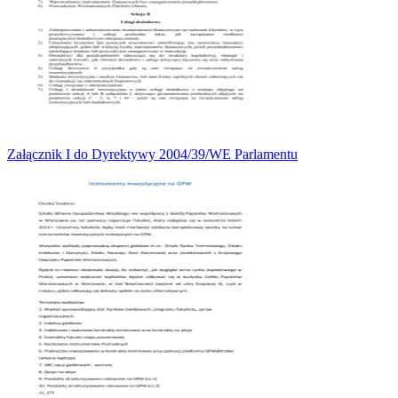
Załącznik I do Dyrektywy 2004/39/WE Parlamentu