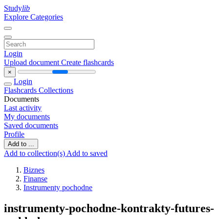
Study
lib
Explore Categories
Login
Upload document
Create flashcards
×
Login
Flashcards
Collections
Documents
Last activity
My documents
Saved documents
Profile
Add to ...
Add to collection(s)
Add to saved
Biznes
Finanse
Instrumenty pochodne
instrumenty-pochodne-kontrakty-futures-