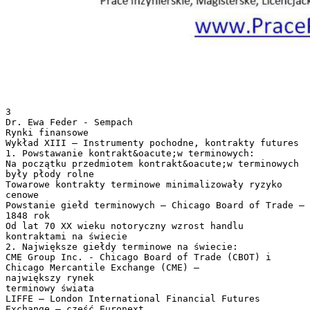
3
Dr. Ewa Feder - Sempach
Rynki finansowe
Wykład XIII – Instrumenty pochodne, kontrakty futures
1. Powstawanie kontrakt&oacute;w terminowych:
Na początku przedmiotem kontrakt&oacute;w terminowych
były płody rolne
Towarowe kontrakty terminowe minimalizowały ryzyko
cenowe
Powstanie giełd terminowych – Chicago Board of Trade –
1848 rok
Od lat 70 XX wieku notoryczny wzrost handlu
kontraktami na świecie
2. Największe giełdy terminowe na świecie:
CME Group Inc. - Chicago Board of Trade (CBOT) i
Chicago Mercantile Exchange (CME) –
największy rynek
terminowy świata
LIFFE – London International Financial Futures
Exchange – część Euronext