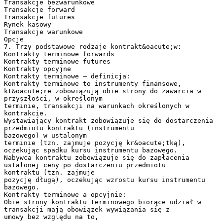
Transakcje bezwarunkowe
Transakcje forward
Transakcje futures
Rynek kasowy
Transakcje warunkowe
Opcje
7. Trzy podstawowe rodzaje kontrakt&oacute;w:
Kontrakty terminowe forwards
Kontrakty terminowe futures
Kontrakty opcyjne
Kontrakty terminowe – definicja:
Kontrakty terminowe to instrumenty finansowe,
kt&oacute;re zobowiązują obie strony do zawarcia w
przyszłości, w określonym
terminie, transakcji na warunkach określonych w
kontrakcie.
Wystawiający kontrakt zobowiązuje się do dostarczenia
przedmiotu kontraktu (instrumentu
bazowego) w ustalonym
terminie (tzn. zajmuje pozycję kr&oacute;tką),
oczekując spadku kursu instrumentu bazowego.
Nabywca kontraktu zobowiązuje się do zapłacenia
ustalonej ceny po dostarczeniu przedmiotu
kontraktu (tzn. zajmuje
pozycję długą), oczekując wzrostu kursu instrumentu
bazowego.
Kontrakty terminowe a opcyjnie:
Obie strony kontraktu terminowego biorące udział w
transakcji mają obowiązek wywiązania się z
umowy bez względu na to,