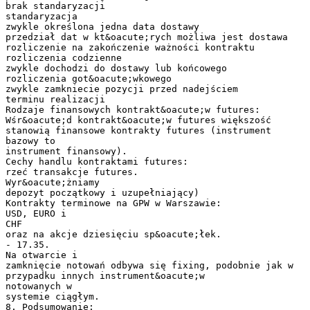
brak standaryzacji
standaryzacja
zwykle określona jedna data dostawy
przedział dat w kt&oacute;rych możliwa jest dostawa
rozliczenie na zakończenie ważności kontraktu
rozliczenia codzienne
zwykle dochodzi do dostawy lub końcowego
rozliczenia got&oacute;wkowego
zwykle zamkniecie pozycji przed nadejściem
terminu realizacji
Rodzaje finansowych kontrakt&oacute;w futures:
Wśr&oacute;d kontrakt&oacute;w futures większość
stanowią finansowe kontrakty futures (instrument
bazowy to
instrument finansowy).
Cechy handlu kontraktami futures:
rzeć transakcje futures.
Wyr&oacute;żniamy
depozyt początkowy i uzupełniający)
Kontrakty terminowe na GPW w Warszawie:
USD, EURO i
CHF
oraz na akcje dziesięciu sp&oacute;łek.
- 17.35.
Na otwarcie i
zamknięcie notowań odbywa się fixing, podobnie jak w
przypadku innych instrument&oacute;w
notowanych w
systemie ciągłym.
8. Podsumowanie: