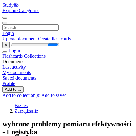
Study
lib
Explore Categories
Login
Upload document
Create flashcards
×
Login
Flashcards
Collections
Documents
Last activity
My documents
Saved documents
Profile
Add to ...
Add to collection(s)
Add to saved
Biznes
Zarządzanie
wybrane problemy pomiaru efektywności
- Logistyka