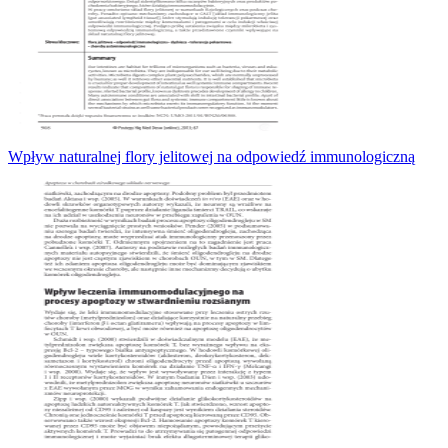
Wpływ naturalnej flory jelitowej na odpowiedź immunologiczną