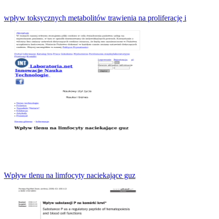
wpływ toksycznych metabolitów trawienia na proliferację i
Wpływ tlenu na limfocyty naciekające guz