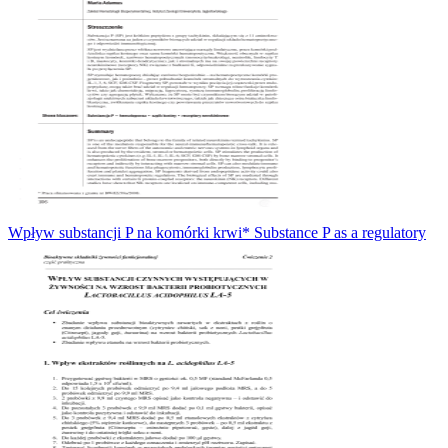
Wpływ substancji P na komórki krwi* Substance P as a regulatory