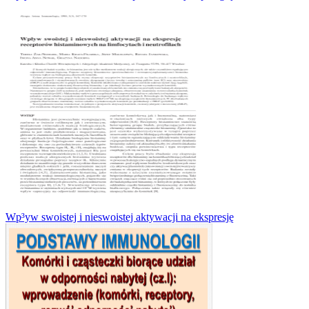
Wp³yw swoistej i nieswoistej aktywacji na ekspresję