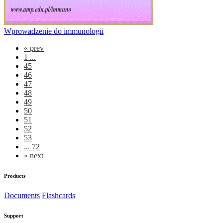
Wprowadzenie do immunologii
«
prev
1 ...
45
46
47
48
49
50
51
52
53
... 72
»
next
Products
Documents
Flashcards
Support