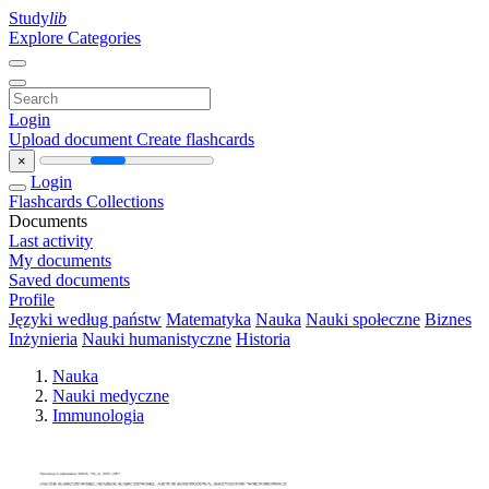
Study
lib
Explore Categories
Login
Upload document
Create flashcards
×
Login
Flashcards
Collections
Documents
Last activity
My documents
Saved documents
Profile
Języki według państw
Matematyka
Nauka
Nauki społeczne
Biznes
Inżynieria
Nauki humanistyczne
Historia
Nauka
Nauki medyczne
Immunologia