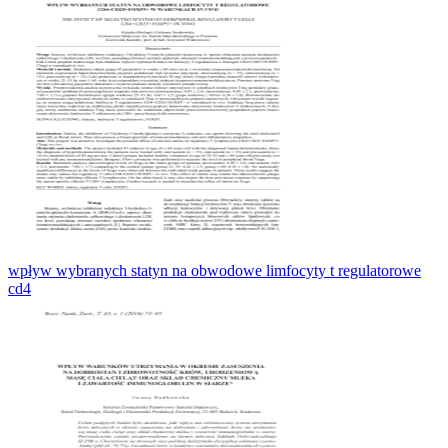
wpływ wybranych statyn na obwodowe limfocyty t regulatorowe
cd4