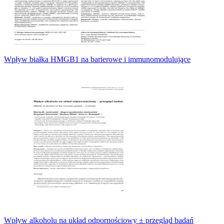
Wpływ białka HMGB1 na barierowe i immunomodulujące
Wpływ alkoholu na układ odpornościowy ± przegląd badań