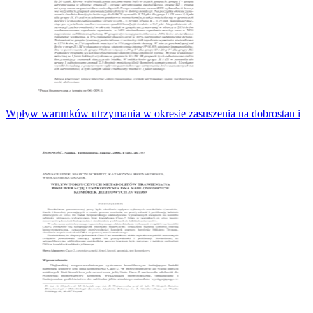
Wpływ warunków utrzymania w okresie zasuszenia na dobrostan i