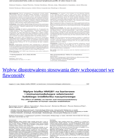
Wpływ długotrwałego stosowania diety wzbogaconej we
flawonoidy