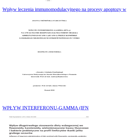
Wpływ leczenia immunomodulacyjnego na procesy apoptozy w
WPŁYW INTERFERONU-GAMMA (IFN