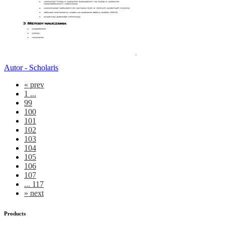
Autor - Scholaris
«
prev
1 ...
99
100
101
102
103
104
105
106
107
... 117
»
next
Products