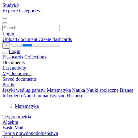
Study
lib
Explore Categories
Login
Upload document
Create flashcards
×
Login
Flashcards
Collections
Documents
Last activity
My documents
Saved documents
Profile
Języki według państw
Matematyka
Nauka
Nauki społeczne
Biznes
Inżynieria
Nauki humanistyczne
Historia
Matematyka
Trygonometria
Algebra
Basic Math
Teoria prawdopodobieństwa