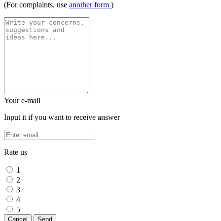
(For complaints, use
another form
)
Your e-mail
Input it if you want to receive answer
Rate us
1
2
3
4
5
Cancel
Send