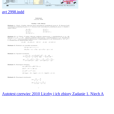
avt 2998.indd
Autotest czerwiec 2010 Liczby i ich zbiory Zadanie 1. Niech A