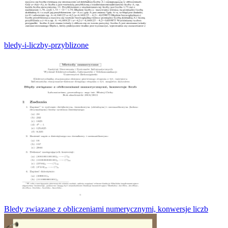
bledy-i-liczby-przyblizone
Bledy zwiazane z obliczeniami numerycznymi, konwersje liczb