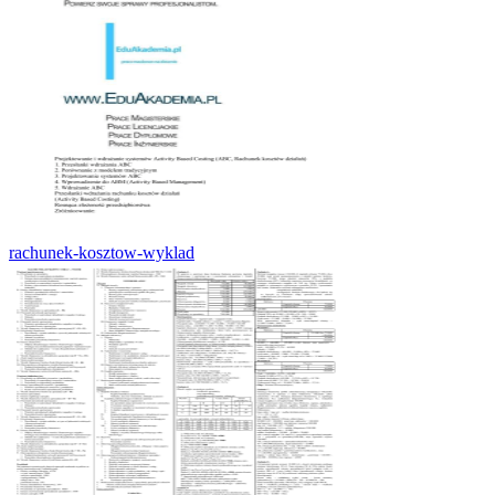
rachunek-kosztow-wyklad