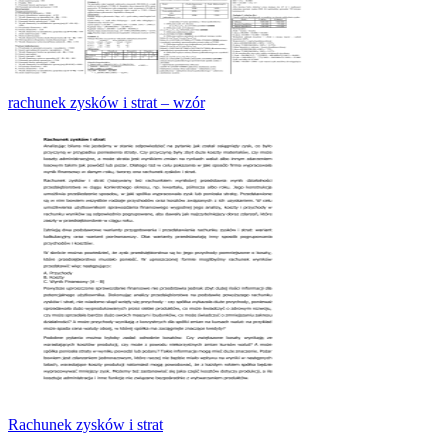
rachunek zysków i strat – wzór
Rachunek zysków i strat