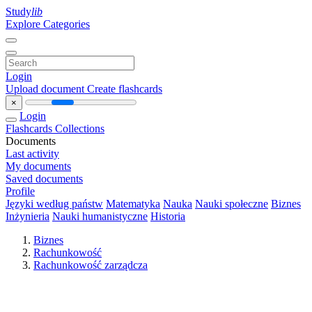
Study
lib
Explore Categories
Login
Upload document
Create flashcards
×
Login
Flashcards
Collections
Documents
Last activity
My documents
Saved documents
Profile
Języki według państw
Matematyka
Nauka
Nauki społeczne
Biznes
Inżynieria
Nauki humanistyczne
Historia
Biznes
Rachunkowość
Rachunkowość zarządcza