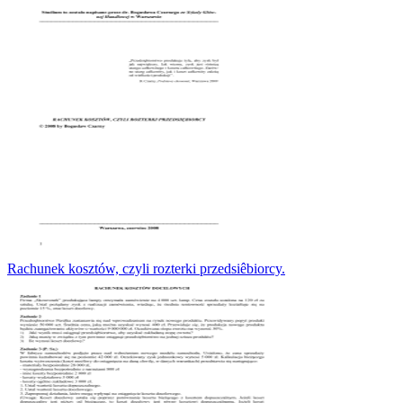
Rachunek kosztów, czyli rozterki przedsiêbiorcy.