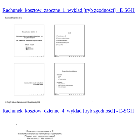
Rachunek_kosztow_zaoczne_1_wyklad [tryb zgodności] - E-SGH
Rachunek_kosztow_dzienne_4_wyklad [tryb zgodności] - E-SGH