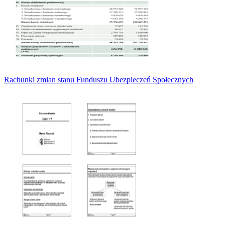
Rachunki zmian stanu Funduszu Ubezpieczeń Społecznych