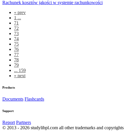
Rachunek kosztów jakości w systemie rachunkowości
«
prev
1 ...
71
72
73
74
75
76
77
78
79
... 159
»
next
Products
Documents
Flashcards
Support
Report
Partners
© 2013 - 2026 studylibpl.com all other trademarks and copyrights