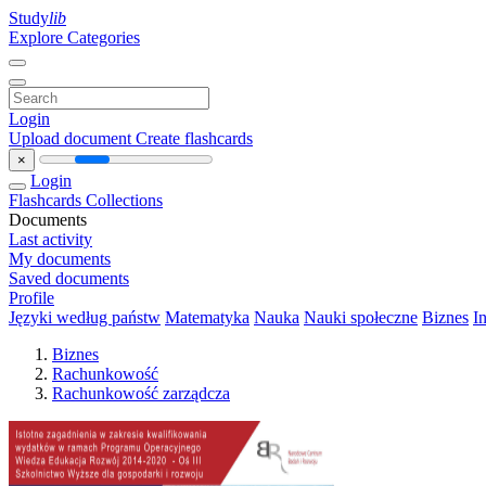
Study
lib
Explore Categories
Login
Upload document
Create flashcards
×
Login
Flashcards
Collections
Documents
Last activity
My documents
Saved documents
Profile
Języki według państw
Matematyka
Nauka
Nauki społeczne
Biznes
I
Biznes
Rachunkowość
Rachunkowość zarządcza