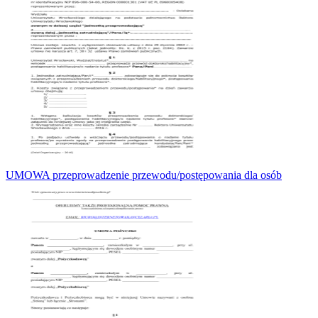
UMOWA przeprowadzenie przewodu/postępowania dla osób