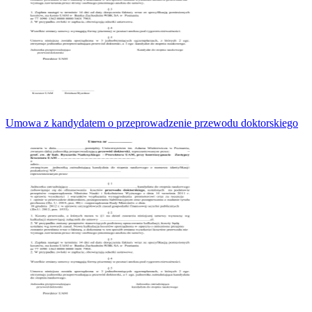
Umowa z kandydatem o przeprowadzenie przewodu doktorskiego