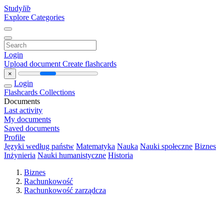
Study
lib
Explore Categories
Login
Upload document
Create flashcards
×
Login
Flashcards
Collections
Documents
Last activity
My documents
Saved documents
Profile
Języki według państw
Matematyka
Nauka
Nauki społeczne
Biznes
Inżynieria
Nauki humanistyczne
Historia
Biznes
Rachunkowość
Rachunkowość zarządcza