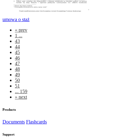
umowa o staż
«
prev
1 ...
43
44
45
46
47
48
49
50
51
... 159
»
next
Products
Documents
Flashcards
Support