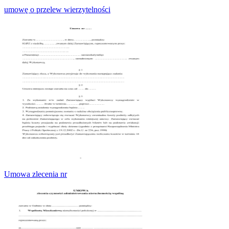
umowę o przelew wierzytelności
Umowa zlecenia nr