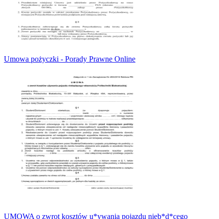
Umowa pożyczki - Porady Prawne Online
UMOWA o zwrot kosztów u*ywania pojazdu nieb*d*cego