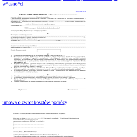
w*asno*ci
umowa o zwrot kosztów podróży