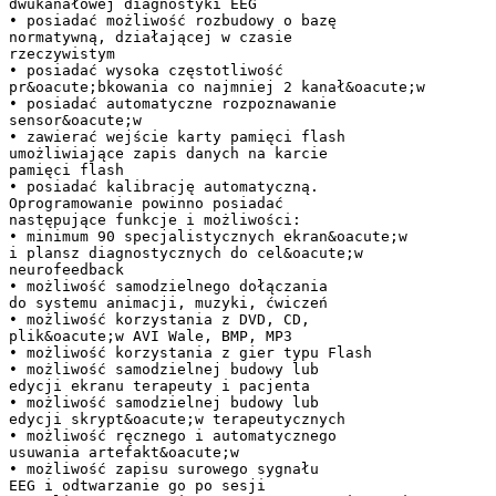
dwukanałowej diagnostyki EEG
• posiadać możliwość rozbudowy o bazę
normatywną, działającej w czasie
rzeczywistym
• posiadać wysoka częstotliwość
pr&oacute;bkowania co najmniej 2 kanał&oacute;w
• posiadać automatyczne rozpoznawanie
sensor&oacute;w
• zawierać wejście karty pamięci flash
umożliwiające zapis danych na karcie
pamięci flash
• posiadać kalibrację automatyczną.
Oprogramowanie powinno posiadać
następujące funkcje i możliwości:
• minimum 90 specjalistycznych ekran&oacute;w
i plansz diagnostycznych do cel&oacute;w
neurofeedback
• możliwość samodzielnego dołączania
do systemu animacji, muzyki, ćwiczeń
• możliwość korzystania z DVD, CD,
plik&oacute;w AVI Wale, BMP, MP3
• możliwość korzystania z gier typu Flash
• możliwość samodzielnej budowy lub
edycji ekranu terapeuty i pacjenta
• możliwość samodzielnej budowy lub
edycji skrypt&oacute;w terapeutycznych
• możliwość ręcznego i automatycznego
usuwania artefakt&oacute;w
• możliwość zapisu surowego sygnału
EEG i odtwarzanie go po sesji