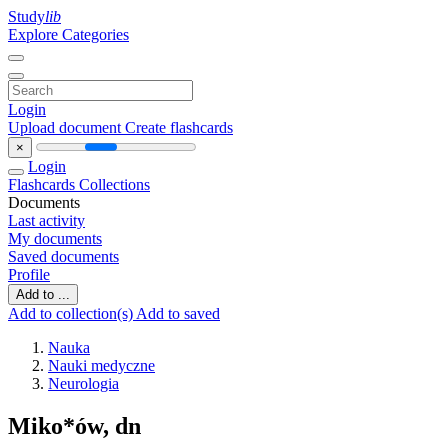
Study
lib
Explore Categories
Login
Upload document
Create flashcards
×
Login
Flashcards
Collections
Documents
Last activity
My documents
Saved documents
Profile
Add to ...
Add to collection(s)
Add to saved
Nauka
Nauki medyczne
Neurologia
Miko*ów, dn