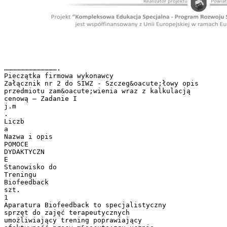
………………………………….
Pieczątka firmowa wykonawcy
Załącznik nr 2 do SIWZ - Szczeg&oacute;łowy opis
przedmiotu zam&oacute;wienia wraz z kalkulacją
cenową – Zadanie I
j.m
.
Liczb
a
Nazwa i opis
POMOCE
DYDAKTYCZN
E
Stanowisko do
Treningu
Biofeedback
szt.
1
Aparatura Biofeedback to specjalistyczny
sprzęt do zajęć terapeutycznych
umożliwiający trening poprawiający