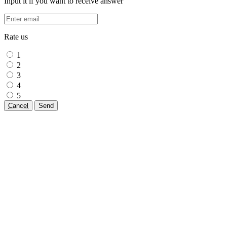
Input it if you want to receive answer
Rate us
1
2
3
4
5
Cancel
Send