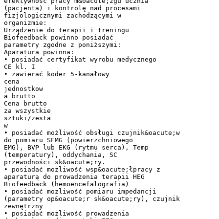
efektywność pracy m&oacute;zgu ucznia
(pacjenta) i kontrolę nad procesami
fizjologicznymi zachodzącymi w
organizmie:
Urządzenie do terapii i treningu
Biofeedback powinno posiadać
parametry zgodne z poniższymi:
Aparatura powinna:
• posiadać certyfikat wyrobu medycznego
CE kl. I
• zawierać koder 5-kanałowy
cena
jednostkow
a brutto
Cena brutto
za wszystkie
sztuki/zesta
w
• posiadać możliwość obsługi czujnik&oacute;w
do pomiaru SEMG (powierzchniowego
EMG), BVP lub EKG (rytmu serca), Temp
(temperatury), oddychania, SC
przewodności sk&oacute;ry.
• posiadać możliwość wsp&oacute;łpracy z
aparaturą do prowadzenia terapii HEG
Biofeedback (hemoencefalografia)
• posiadać możliwość pomiaru impedancji
(parametry op&oacute;r sk&oacute;ry), czujnik
zewnętrzny
• posiadać możliwość prowadzenia