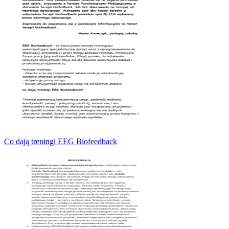
Co dają treningi EEG Biofeedback