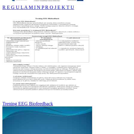
R E G U L A M I N P R O J E K T U
Trening EEG Biofeedback