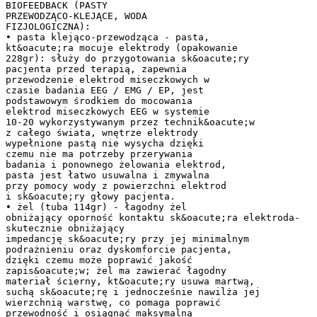
BIOFEEDBACK (PASTY
PRZEWODZĄCO-KLEJĄCE, WODA
FIZJOLOGICZNA):
• pasta klejąco-przewodząca - pasta,
kt&oacute;ra mocuje elektrody (opakowanie
228gr): służy do przygotowania sk&oacute;ry
pacjenta przed terapią, zapewnia
przewodzenie elektrod miseczkowych w
czasie badania EEG / EMG / EP, jest
podstawowym środkiem do mocowania
elektrod miseczkowych EEG w systemie
10-20 wykorzystywanym przez technik&oacute;w
z całego świata, wnętrze elektrody
wypełnione pastą nie wysycha dzięki
czemu nie ma potrzeby przerywania
badania i ponownego żelowania elektrod,
pasta jest łatwo usuwalna i zmywalna
przy pomocy wody z powierzchni elektrod
i sk&oacute;ry głowy pacjenta.
• żel (tuba 114gr) - łagodny żel
obniżający oporność kontaktu sk&oacute;ra elektroda-
skutecznie obniżający
impedancję sk&oacute;ry przy jej minimalnym
podrażnieniu oraz dyskomforcie pacjenta,
dzięki czemu może poprawić jakość
zapis&oacute;w; żel ma zawierać łagodny
materiał ścierny, kt&oacute;ry usuwa martwą,
suchą sk&oacute;rę i jednocześnie nawilża jej
wierzchnią warstwę, co pomaga poprawić
przewodność i osiągnąć maksymalną