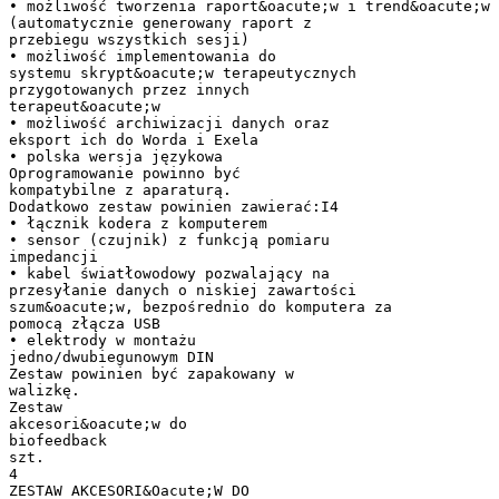
• możliwość tworzenia raport&oacute;w i trend&oacute;w
(automatycznie generowany raport z
przebiegu wszystkich sesji)
• możliwość implementowania do
systemu skrypt&oacute;w terapeutycznych
przygotowanych przez innych
terapeut&oacute;w
• możliwość archiwizacji danych oraz
eksport ich do Worda i Exela
• polska wersja językowa
Oprogramowanie powinno być
kompatybilne z aparaturą.
Dodatkowo zestaw powinien zawierać:I4
• łącznik kodera z komputerem
• sensor (czujnik) z funkcją pomiaru
impedancji
• kabel światłowodowy pozwalający na
przesyłanie danych o niskiej zawartości
szum&oacute;w, bezpośrednio do komputera za
pomocą złącza USB
• elektrody w montażu
jedno/dwubiegunowym DIN
Zestaw powinien być zapakowany w
walizkę.
Zestaw
akcesori&oacute;w do
biofeedback
szt.
4
ZESTAW AKCESORI&Oacute;W DO