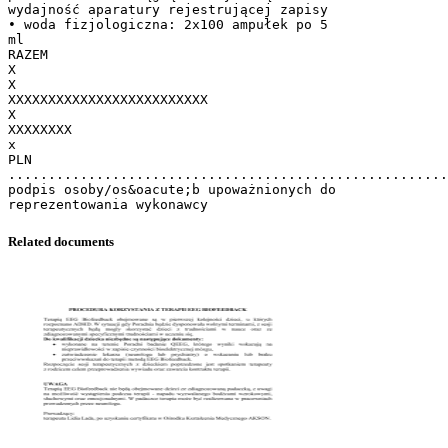
wydajność aparatury rejestrującej zapisy
• woda fizjologiczna: 2x100 ampułek po 5
ml
RAZEM
X
X
XXXXXXXXXXXXXXXXXXXXXXXXX
X
XXXXXXXX
x
PLN
.......................................................
podpis osoby/os&oacute;b upoważnionych do
Related documents