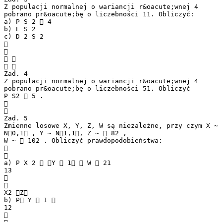
Z populacji normalnej o wariancji r&oacute;wnej 4
pobrano pr&oacute;bę o liczebności 11. Obliczyć:
a) P S 2  4
b) E S 2
c) D 2 S 2


 
 
Zad. 4
Z populacji normalnej o wariancji r&oacute;wnej 4
pobrano pr&oacute;bę o liczebności 51. Obliczyć
P S2  5 .


Zad. 5
Zmienne losowe X, Y, Z, W są niezależne, przy czym X ~
N0,1 , Y ~ N1,1, Z ~  82 ,
W ~  102 . Obliczyć prawdopodobieństwa:


a) P X 2  Y  1  W  21
13


X2 Z
b) P Y  1 
12
