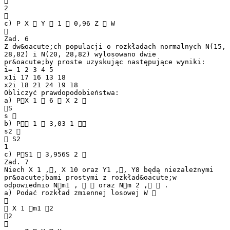

2

c) P X  Y  1  0,96 Z  W

Zad. 6
Z dw&oacute;ch populacji o rozkładach normalnych N(15,
28,82) i N(20, 28,82) wylosowano dwie
pr&oacute;by proste uzyskując następujące wyniki:
i= 1 2 3 4 5
x1i 17 16 13 18
x2i 18 21 24 19 18
Obliczyć prawdopodobieństwa:
a) PX 1  6  X 2 
S
s 
b) P 1  3,03 1 
s2 
 S2
1
c) PS1  3,956S 2 
Zad. 7
Niech X 1 ,, X 10 oraz Y1 ,, Y8 będą niezależnymi
pr&oacute;bami prostymi z rozkład&oacute;w
odpowiednio Nm1 ,   oraz Nm 2 ,  .
a) Podać rozkład zmiennej losowej W 

 X 1 m1 2
2
