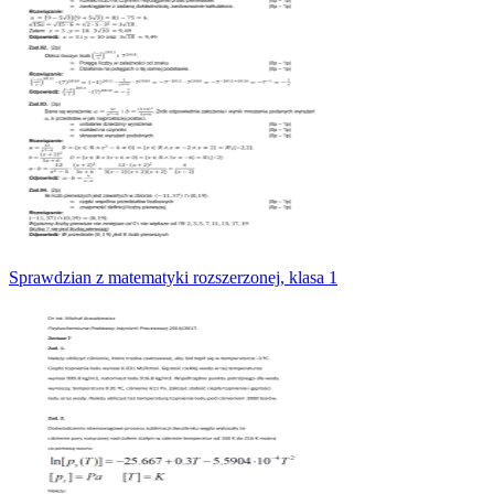
Sprawdzian z matematyki rozszerzonej, klasa 1