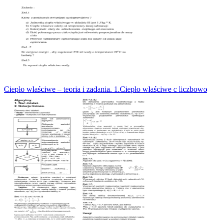
Ciepło właściwe – teoria i zadania. 1.Ciepło właściwe c liczbowo