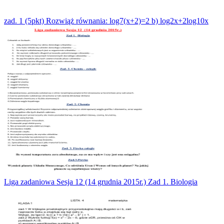
zad. 1 (5pkt) Rozwiąż równania: log7(x+2)=2 b) log2x+2log10x
Liga zadaniowa Sesja 12 (14 grudnia 2015r.) Zad 1. Biologia