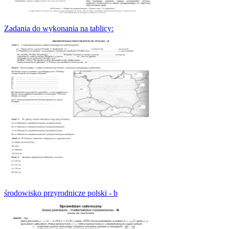
Zadania do wykonania na tablicy:
środowisko przyrodnicze polski - b