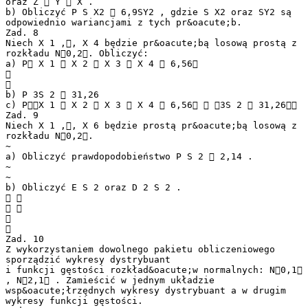
oraz Z  Y  X .
b) Obliczyć P S X2  6,9SY2 , gdzie S X2 oraz SY2 są
odpowiednio wariancjami z tych pr&oacute;b.
Zad. 8
Niech X 1 ,, X 4 będzie pr&oacute;bą losową prostą z
rozkładu N0,2. Obliczyć:
a) P X 1  X 2  X 3  X 4  6,56


b) P 3S 2  31,26
c) PX 1  X 2  X 3  X 4  6,56  3S 2  31,26
Zad. 9
Niech X 1 ,, X 6 będzie prostą pr&oacute;bą losową z
rozkładu N0,2.
~
a) Obliczyć prawdopodobieństwo P S 2  2,14 .
~
~
b) Obliczyć E S 2 oraz D 2 S 2 .
 
 


Zad. 10
Z wykorzystaniem dowolnego pakietu obliczeniowego
sporządzić wykresy dystrybuant
i funkcji gęstości rozkład&oacute;w normalnych: N0,1
, N2,1 . Zamieścić w jednym układzie
wsp&oacute;łrzędnych wykresy dystrybuant a w drugim
wykresy funkcji gęstości.