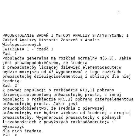
PROJEKTOWANIE BADAŃ I METODY ANALIZY STATYSTYCZNEJ I
Zakład Analizy Historii Zdarzeń i Analiz
Wielopoziomowych
ĆWICZENIA 1 - część I
Zad. 1
Populacja generalna ma rozkład normalny N(6,3). Jakie
jest prawdopodobieństwo, że średnia
z pr&oacute;by liczącej dziewięć element&oacute;w
będzie mniejsza od 4? Wygenerować z tego rozkładu
pr&oacute;bę dziewięcioelementową i obliczyć dla niej
średnią.
Zad. 2
Z pewnej populacji o rozkładzie N(3,1) pobrano
dziewięcioelementową pr&oacute;bę prostą, z innej
populacji o rozkładzie N(5,2) pobrano czteroelementową
pr&oacute;bę prostą. Jakie jest
prawdopodobieństwo, że średnia z pierwszej
pr&oacute;by nie będzie większa od średniej z drugiej
pr&oacute;by. Wygenerować pr&oacute;by o podanych
liczebnościach z powyższych rozkład&oacute;w i
wyznaczyć
dla nich średnie.
Zad. 3