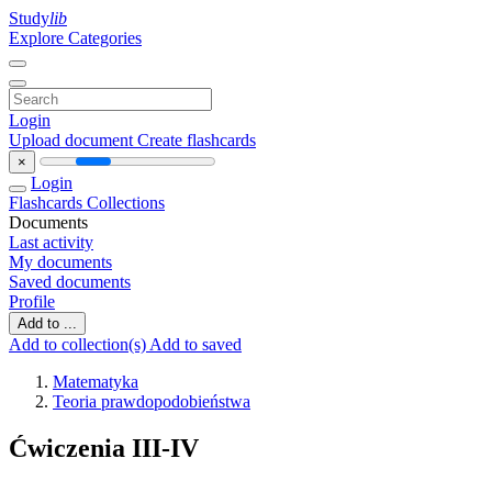
Study
lib
Explore Categories
Login
Upload document
Create flashcards
×
Login
Flashcards
Collections
Documents
Last activity
My documents
Saved documents
Profile
Add to ...
Add to collection(s)
Add to saved
Matematyka
Teoria prawdopodobieństwa
Ćwiczenia III-IV