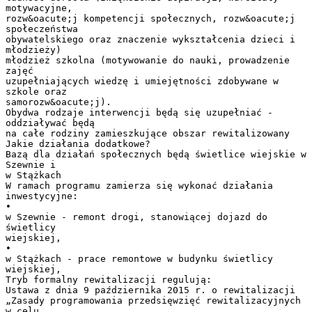
motywacyjne,
rozw&oacute;j kompetencji społecznych, rozw&oacute;j
społeczeństwa
obywatelskiego oraz znaczenie wykształcenia dzieci i
młodzieży)
młodzież szkolna (motywowanie do nauki, prowadzenie
zajęć
uzupełniających wiedzę i umiejętności zdobywane w
szkole oraz
samorozw&oacute;j).
Obydwa rodzaje interwencji będą się uzupełniać -
oddziaływać będą
na całe rodziny zamieszkujące obszar rewitalizowany
Jakie działania dodatkowe?
Bazą dla działań społecznych będą świetlice wiejskie w
Szewnie i
w Stążkach
W ramach programu zamierza się wykonać działania
inwestycyjne:
•
w Szewnie - remont drogi, stanowiącej dojazd do
świetlicy
wiejskiej,
•
w Stążkach - prace remontowe w budynku świetlicy
wiejskiej,
Tryb formalny rewitalizacji regulują:
Ustawa z dnia 9 października 2015 r. o rewitalizacji
„Zasady programowania przedsięwzięć rewitalizacyjnych
w celu