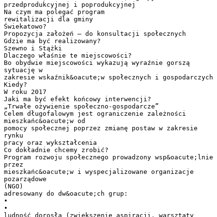
przedprodukcyjnej i poprodukcyjnej
Na czym ma polegać program
rewitalizacji dla gminy
Świekatowo?
Propozycja założeń – do konsultacji społecznych
Gdzie ma być realizowany?
Szewno i Stążki
Dlaczego właśnie te miejscowości?
Bo obydwie miejscowości wykazują wyraźnie gorszą
sytuację w
zakresie wskaźnik&oacute;w społecznych i gospodarczych
Kiedy?
W roku 2017
Jaki ma być efekt końcowy interwencji?
„Trwałe ożywienie społeczno-gospodarcze”
Celem długofalowym jest ograniczenie zależności
mieszkańc&oacute;w od
pomocy społecznej poprzez zmianę postaw w zakresie
rynku
pracy oraz wykształcenia
Co dokładnie chcemy zrobić?
Program rozwoju społecznego prowadzony wsp&oacute;lnie
przez
mieszkańc&oacute;w i wyspecjalizowane organizacje
pozarządowe
(NGO)
adresowany do dw&oacute;ch grup:
•
•
ludność dorosła (zwiększenie aspiracji, warsztaty