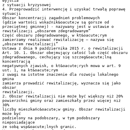
wyjścia
z sytuacji kryzysowej
4. Przeprowadzić interwencję i uzyskać trwałą poprawę
sytuacji
Obszar koncentracji zagadnień problemowych
(gdzie wartości wskaźnik&oacute;w są gorsze od
przeciętnej gminnej) - nazywany jest w ustawie o
rewitalizacji „obszarem zdegradowanym”
Część obszaru zdegradowanego, w kt&oacute;rym
zamierzamy realizować rewitalizację – nazywa się
„obszarem rewitalizacji”
Ustawa z dnia 9 października 2015 r. o rewitalizacji
Art. 10. 1. Obszar obejmujący całość lub część obszaru
zdegradowanego, cechujący się szczeg&oacute;lną
koncentracją
negatywnych zjawisk, o kt&oacute;rych mowa w art. 9
ust. 1, na kt&oacute;rym
z uwagi na istotne znaczenie dla rozwoju lokalnego
gmina
zamierza prowadzić rewitalizację, wyznacza się jako
obszar
rewitalizacji.
2. Obszar rewitalizacji nie może być większy niż 20%
powierzchni gminy oraz zamieszkały przez więcej niż
30%
liczby mieszkańc&oacute;w gminy. Obszar rewitalizacji
może być
podzielony na podobszary, w tym podobszary
nieposiadające
ze sobą wsp&oacute;lnych granic.