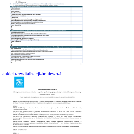
ankieta-rewitalizacji-boniewo-1