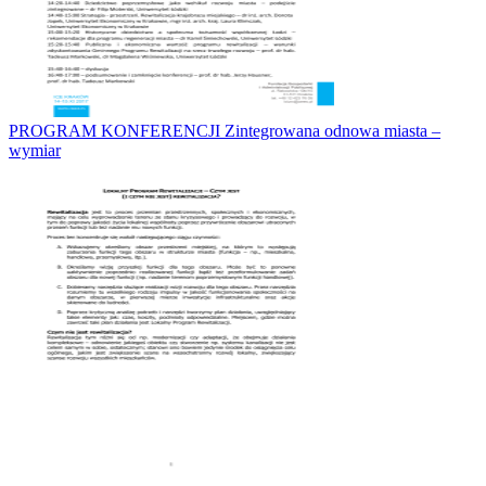
PROGRAM KONFERENCJI Zintegrowana odnowa miasta –
wymiar