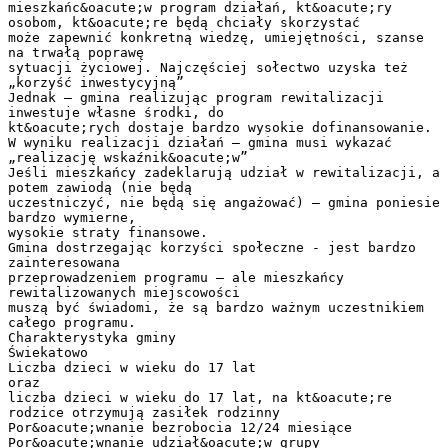
mieszkańc&oacute;w program działań, kt&oacute;ry
osobom, kt&oacute;re będą chciały skorzystać
może zapewnić konkretną wiedzę, umiejętności, szanse
na trwałą poprawę
sytuacji życiowej. Najczęściej sołectwo uzyska też
„korzyść inwestycyjną”
Jednak – gmina realizując program rewitalizacji
inwestuje własne środki, do
kt&oacute;rych dostaje bardzo wysokie dofinansowanie.
W wyniku realizacji działań – gmina musi wykazać
„realizację wskaźnik&oacute;w”
Jeśli mieszkańcy zadeklarują udział w rewitalizacji, a
potem zawiodą (nie będą
uczestniczyć, nie będą się angażować) – gmina poniesie
bardzo wymierne,
wysokie straty finansowe.
Gmina dostrzegając korzyści społeczne - jest bardzo
zainteresowana
przeprowadzeniem programu – ale mieszkańcy
rewitalizowanych miejscowości
muszą być świadomi, że są bardzo ważnym uczestnikiem
całego programu.
Charakterystyka gminy
Świekatowo
Liczba dzieci w wieku do 17 lat
oraz
liczba dzieci w wieku do 17 lat, na kt&oacute;re
rodzice otrzymują zasiłek rodzinny
Por&oacute;wnanie bezrobocia 12/24 miesiące
Por&oacute;wnanie udział&oacute;w grupy