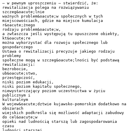
– w pewnym uproszczeniu – stwierdzić, że:
rewitalizacja polega na rozwiązywaniu
szczeg&oacute;lnie
ważnych problem&oacute;w społecznych w tych
miejscowościach, gdzie ma miejsce kumulacja
r&oacute;żnego
rodzaju problem&oacute;w,
a zwłaszcza jeśli występują tu opuszczone obiekty,
kt&oacute;re
można wykorzystać dla rozwoju społecznego lub
gospodarczego
Ustawa o rewitalizacji precyzuje jakiego rodzaju
problemy
społeczne mogą w szczeg&oacute;lności być podstawą
rewitalizacji:
bezrobocie,
ub&oacute;stwo,
przestępczość,
niski poziom edukacji,
niski poziom kapitału społecznego,
niewystarczający poziom uczestnictwa w życiu
publicznym i
kulturalnym
W wojew&oacute;dztwie kujawsko-pomorskim dodatkowo na
obszarach
wiejskich podkreśla się możliwość adaptacji zabudowy
do cel&oacute;w
opieki nad ludnością starszą lub zagospodarowania
czasu
ludności starszej