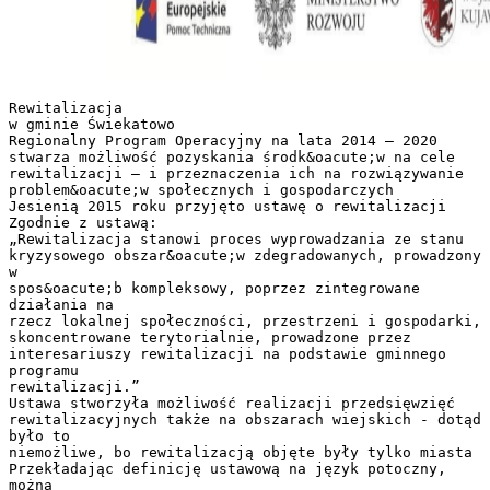
Rewitalizacja
w gminie Świekatowo
Regionalny Program Operacyjny na lata 2014 – 2020
stwarza możliwość pozyskania środk&oacute;w na cele
rewitalizacji – i przeznaczenia ich na rozwiązywanie
problem&oacute;w społecznych i gospodarczych
Jesienią 2015 roku przyjęto ustawę o rewitalizacji
Zgodnie z ustawą:
„Rewitalizacja stanowi proces wyprowadzania ze stanu
kryzysowego obszar&oacute;w zdegradowanych, prowadzony
w
spos&oacute;b kompleksowy, poprzez zintegrowane
działania na
rzecz lokalnej społeczności, przestrzeni i gospodarki,
skoncentrowane terytorialnie, prowadzone przez
interesariuszy rewitalizacji na podstawie gminnego
programu
rewitalizacji.”
Ustawa stworzyła możliwość realizacji przedsięwzięć
rewitalizacyjnych także na obszarach wiejskich - dotąd
było to
niemożliwe, bo rewitalizacją objęte były tylko miasta
Przekładając definicję ustawową na język potoczny,
można