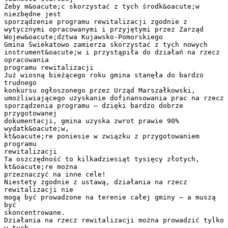
Żeby m&oacute;c skorzystać z tych środk&oacute;w
niezbędne jest
sporządzenie programu rewitalizacji zgodnie z
wytycznymi opracowanymi i przyjętymi przez Zarząd
Wojew&oacute;dztwa Kujawsko-Pomorskiego
Gmina Świekatowo zamierza skorzystać z tych nowych
instrument&oacute;w i przystąpiła do działań na rzecz
opracowania
programu rewitalizacji
Już wiosną bieżącego roku gmina stanęła do bardzo
trudnego
konkursu ogłoszonego przez Urząd Marszałkowski,
umożliwiającego uzyskanie dofinansowania prac na rzecz
sporządzenia programu – dzięki bardzo dobrze
przygotowanej
dokumentacji, gmina uzyska zwrot prawie 90%
wydatk&oacute;w,
kt&oacute;re poniesie w związku z przygotowaniem
programu
rewitalizacji
Ta oszczędność to kilkadziesiąt tysięcy złotych,
kt&oacute;re można
przeznaczyć na inne cele!
Niestety zgodnie z ustawą, działania na rzecz
rewitalizacji nie
mogą być prowadzone na terenie całej gminy – a muszą
być
skoncentrowane.
Działania na rzecz rewitalizacji można prowadzić tylko
w tych