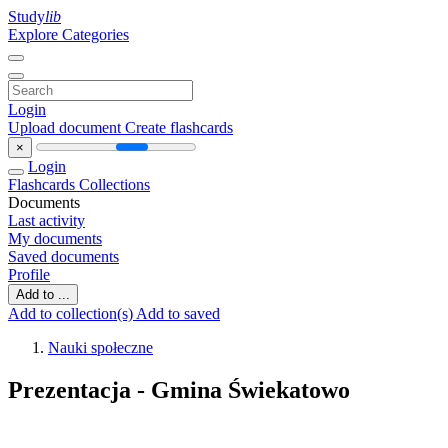
Study
lib
Explore Categories
Login
Upload document
Create flashcards
×
Login
Flashcards
Collections
Documents
Last activity
My documents
Saved documents
Profile
Add to ...
Add to collection(s)
Add to saved
Nauki społeczne
Prezentacja - Gmina Świekatowo