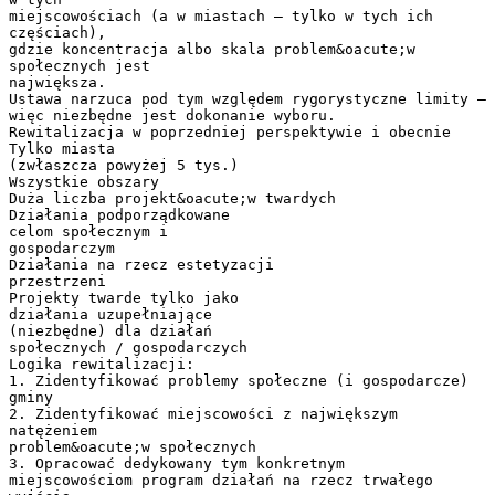
miejscowościach (a w miastach – tylko w tych ich
częściach),
gdzie koncentracja albo skala problem&oacute;w
społecznych jest
największa.
Ustawa narzuca pod tym względem rygorystyczne limity –
więc niezbędne jest dokonanie wyboru.
Rewitalizacja w poprzedniej perspektywie i obecnie
Tylko miasta
(zwłaszcza powyżej 5 tys.)
Wszystkie obszary
Duża liczba projekt&oacute;w twardych
Działania podporządkowane
celom społecznym i
gospodarczym
Działania na rzecz estetyzacji
przestrzeni
Projekty twarde tylko jako
działania uzupełniające
(niezbędne) dla działań
społecznych / gospodarczych
Logika rewitalizacji:
1. Zidentyfikować problemy społeczne (i gospodarcze)
gminy
2. Zidentyfikować miejscowości z największym
natężeniem
problem&oacute;w społecznych
3. Opracować dedykowany tym konkretnym
miejscowościom program działań na rzecz trwałego