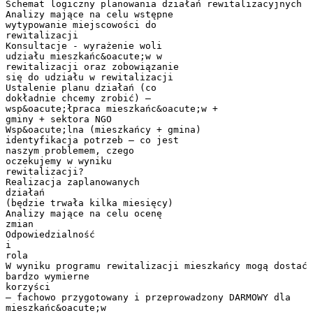
Schemat logiczny planowania działań rewitalizacyjnych
Analizy mające na celu wstępne
wytypowanie miejscowości do
rewitalizacji
Konsultacje - wyrażenie woli
udziału mieszkańc&oacute;w w
rewitalizacji oraz zobowiązanie
się do udziału w rewitalizacji
Ustalenie planu działań (co
dokładnie chcemy zrobić) –
wsp&oacute;łpraca mieszkańc&oacute;w +
gminy + sektora NGO
Wsp&oacute;lna (mieszkańcy + gmina)
identyfikacja potrzeb – co jest
naszym problemem, czego
oczekujemy w wyniku
rewitalizacji?
Realizacja zaplanowanych
działań
(będzie trwała kilka miesięcy)
Analizy mające na celu ocenę
zmian
Odpowiedzialność
i
rola
W wyniku programu rewitalizacji mieszkańcy mogą dostać
bardzo wymierne
korzyści
– fachowo przygotowany i przeprowadzony DARMOWY dla
mieszkańc&oacute;w