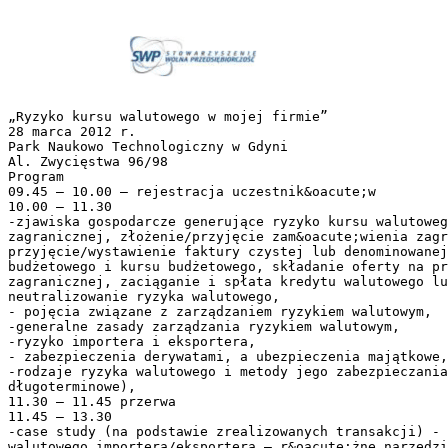
„Ryzyko kursu walutowego w mojej firmie”
28 marca 2012 r.
Park Naukowo Technologiczny w Gdyni
Al. Zwycięstwa 96/98
Program
09.45 – 10.00 – rejestracja uczestnik&oacute;w
10.00 – 11.30
-zjawiska gospodarcze generujące ryzyko kursu walutoweg
zagranicznej, złożenie/przyjęcie zam&oacute;wienia zagr
przyjęcie/wystawienie faktury czystej lub denominowanej
budżetowego i kursu budżetowego, składanie oferty na p
zagranicznej, zaciąganie i spłata kredytu walutowego lu
neutralizowanie ryzyka walutowego,
- pojęcia związane z zarządzaniem ryzykiem walutowym,
-generalne zasady zarządzania ryzykiem walutowym,
-ryzyko importera i eksportera,
- zabezpieczenia derywatami, a ubezpieczenia majątkowe,
-rodzaje ryzyka walutowego i metody jego zabezpieczania
długoterminowe),
11.30 – 11.45 przerwa
11.45 – 13.30
-case study (na podstawie zrealizowanych transakcji) - 
walutowego importera/eksportera – r&oacute;żne narzędzi