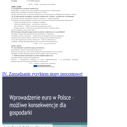
IV. Zarządzanie ryzykiem stopy procentowej