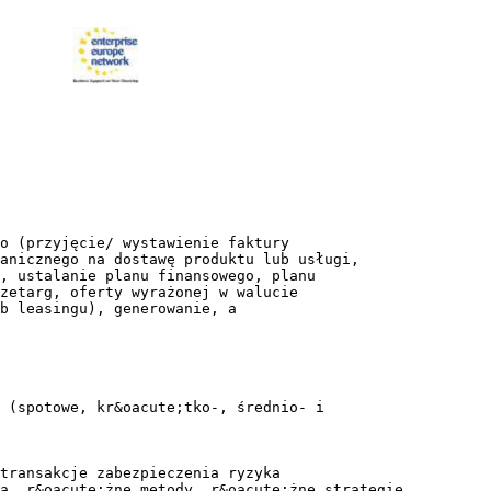
o (przyjęcie/ wystawienie faktury
anicznego na dostawę produktu lub usługi,
, ustalanie planu finansowego, planu
rzetarg, oferty wyrażonej w walucie
b leasingu), generowanie, a
 (spotowe, kr&oacute;tko-, średnio- i
transakcje zabezpieczenia ryzyka
a, r&oacute;żne metody, r&oacute;żne strategie,