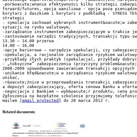
-por&oacute;wnanie efektywności kilku strategii zabezpi
forward/futures, opcja waniliowa - opcja poza pieniądze
korytarz z daszkiem i korytarz z podkładką - STRESS TES
strategii
- symulacja zachowań wybranych instrument&oacute;w zabe
sytuacji na rynku walutowym,
-zarządzanie instrumentem zabezpieczającym w trakcie je
-zastosowanie narzędzi tradycyjnych, transakcji typu sw
13.30 – 14.00 przerwa
14.00 – 16.00
-opcje barierowe – narzędzie spekulacji, czy zabezpiecz
-spekulacja, a racjonalne zarządzanie ryzykiem walutowy
-przykłady złych praktyk (spekulacja), przykłady dobryc
- „toksyczne” zabezpieczenia (przyczyny problem&oacute;
2008-2009 spowodowane zawieraniem transakcji opcyjnych
-unikanie błęd&oacute;w w zarządzaniu ryzykiem walutowy
unikać,
-r&oacute;żnice w przeprowadzaniu transakcji zabezpiecz
a depozyt zabezpieczający, oferta cenowa Banku a oferta
-negocjacje z Bankiem – wyb&oacute;r produktu, cena pro
Zgłoszenia na bezpłatne szkolenie przyjmujemy telefonic
mailem
[email protected]
Related documents