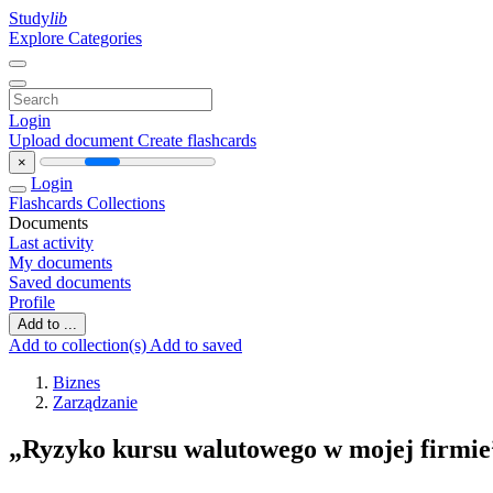
Study
lib
Explore Categories
Login
Upload document
Create flashcards
×
Login
Flashcards
Collections
Documents
Last activity
My documents
Saved documents
Profile
Add to ...
Add to collection(s)
Add to saved
Biznes
Zarządzanie
„Ryzyko kursu walutowego w mojej firmie