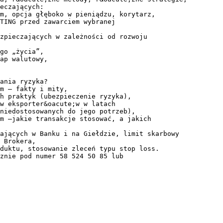
eczających:
m, opcja głęboko w pieniądzu, korytarz,
TING przed zawarciem wybranej
zpieczających w zależności od rozwoju
go „życia”,
ap walutowy,
ania ryzyka?
m – fakty i mity,
h praktyk (ubezpieczenie ryzyka),
w eksporter&oacute;w w latach
 niedostosowanych do jego potrzeb),
m –jakie transakcje stosować, a jakich
ających w Banku i na Giełdzie, limit skarbowy
 Brokera,
duktu, stosowanie zleceń typu stop loss.
znie pod numer 58 524 50 85 lub