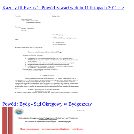
Kazusy III Kazus 1. Powód zawarł w dniu 11 listopada 2011 r. z
Powód : Bydg - Sąd Okręgowy w Bydgoszczy