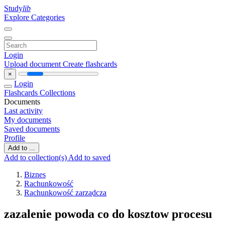
Study
lib
Explore Categories
Login
Upload document
Create flashcards
×
Login
Flashcards
Collections
Documents
Last activity
My documents
Saved documents
Profile
Add to ...
Add to collection(s)
Add to saved
Biznes
Rachunkowość
Rachunkowość zarządcza
zazalenie powoda co do kosztow procesu