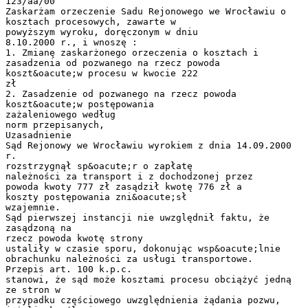
123/aa/00
Zaskarżam orzeczenie Sadu Rejonowego we Wrocławiu o
kosztach procesowych, zawarte w
powyższym wyroku, doręczonym w dniu
8.10.2000 r., i wnoszę :
1. Zmianę zaskarżonego orzeczenia o kosztach i
zasadzenia od pozwanego na rzecz powoda
koszt&oacute;w procesu w kwocie 222
zł
2. Zasadzenie od pozwanego na rzecz powoda
koszt&oacute;w postępowania
zażaleniowego według
norm przepisanych,
Uzasadnienie
Sąd Rejonowy we Wrocławiu wyrokiem z dnia 14.09.2000
r.
rozstrzygnął sp&oacute;r o zapłatę
należności za transport i z dochodzonej przez
powoda kwoty 777 zł zasądził kwotę 776 zł a
koszty postępowania zni&oacute;sł
wzajemnie.
Sąd pierwszej instancji nie uwzględnił faktu, że
zasądzoną na
rzecz powoda kwotę strony
ustaliły w czasie sporu, dokonując wsp&oacute;lnie
obrachunku należności za usługi transportowe.
Przepis art. 100 k.p.c.
stanowi, że sąd może kosztami procesu obciążyć jedną
ze stron w
przypadku częściowego uwzględnienia żądania pozwu,