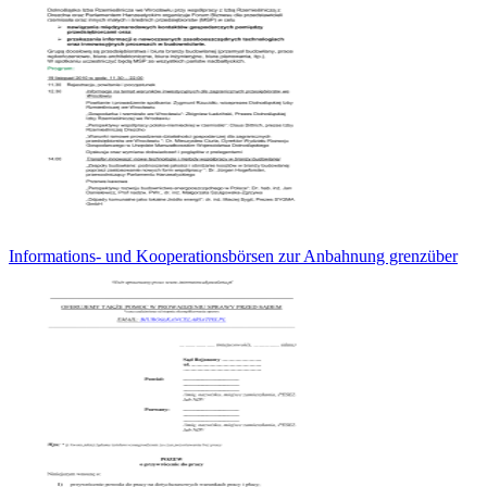
Informations- und Kooperationsbörsen zur Anbahnung grenzüber