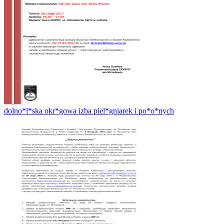
dolno*l*ska okr*gowa izba piel*gniarek i po*o*nych