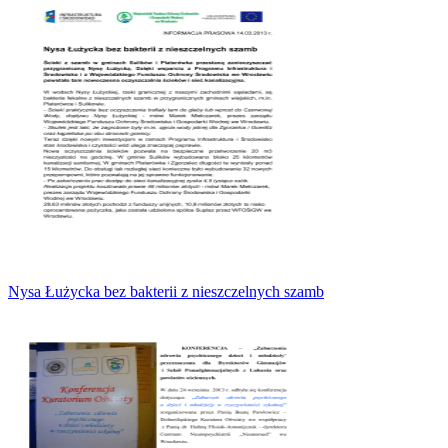
Nysa Łużycka bez bakterii z nieszczelnych szamb