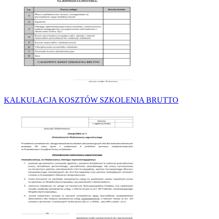
KALKULACJA KOSZTÓW SZKOLENIA BRUTTO