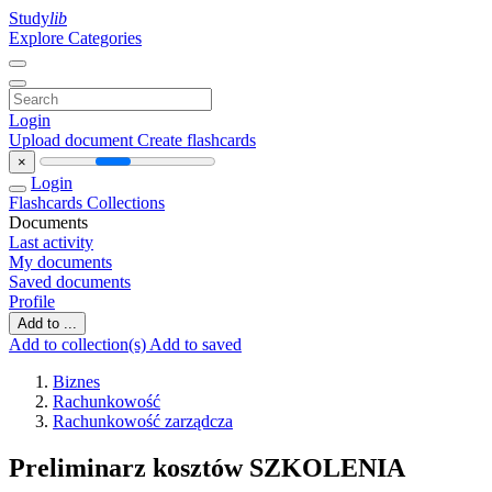
Study
lib
Explore Categories
Login
Upload document
Create flashcards
×
Login
Flashcards
Collections
Documents
Last activity
My documents
Saved documents
Profile
Add to ...
Add to collection(s)
Add to saved
Biznes
Rachunkowość
Rachunkowość zarządcza
Preliminarz kosztów SZKOLENIA