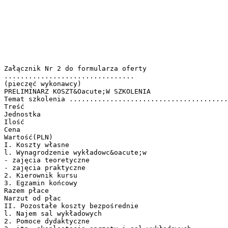
Załącznik Nr 2 do formularza oferty
................................
(pieczęć wykonawcy)
PRELIMINARZ KOSZT&Oacute;W SZKOLENIA
Temat szkolenia .......................................
Treść
Jednostka
Ilość
Cena
Wartość(PLN)
I. Koszty własne
l. Wynagrodzenie wykładowc&oacute;w
- zajęcia teoretyczne
- zajęcia praktyczne
2. Kierownik kursu
3. Egzamin końcowy
Razem płace
Narzut od płac
II. Pozostałe koszty bezpośrednie
l. Najem sal wykładowych
2. Pomoce dydaktyczne