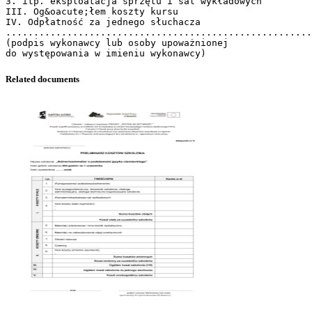
3. itp. eksploatacja sprzętu i sal wykładowych
III. Og&oacute;łem koszty kursu
IV. Odpłatność za jednego słuchacza
.......................................................
(podpis wykonawcy lub osoby upoważnionej
Related documents