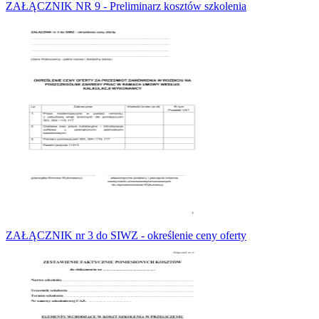
ZAŁĄCZNIK NR 9 - Preliminarz kosztów szkolenia
ZAŁĄCZNIK nr 3 do SIWZ - określenie ceny oferty