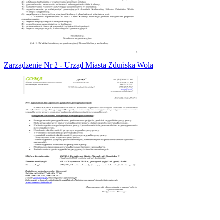
Zarządzenie Nr 2 - Urząd Miasta Zduńska Wola