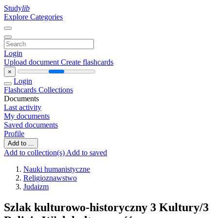
Study
lib
Explore Categories
Login
Upload document
Create flashcards
×
Login
Flashcards
Collections
Documents
Last activity
My documents
Saved documents
Profile
Add to ...
Add to collection(s)
Add to saved
Nauki humanistyczne
Religioznawstwo
Judaizm
Szlak kulturowo-historyczny 3 Kultury/3