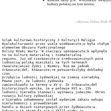
Szlak kulturowo-historyczny 3 Kultury/3 Religie
Wielokulturowość przez wiele wiek&oacute;w była stałym
elementem Obszaru Funkcjonalnego
Doliny Rzeki Warty. W znaczący spos&oacute;b wpłynęło
to na kulturę materialną i niematerialną
regionu. Już od czas&oacute;w średniowiecznych poza
ludnością polską mieszkali na tych terenach
r&oacute;wnież Żydzi i Niemcy. Nie ma jednak
źr&oacute;deł, kt&oacute;re potwierdziłyby dokładny
czas
przybycia ludności żydowskiej na ziemię sieradzką.
Pewne jest, że ludność żydowska
zamieszkiwała te tereny w XV w. Ze źr&oacute;deł
historycznych wynika, że w połowie XVI w. 15%
ludności Sieradza stanowili wyznawcy judaizmu. Okres
rozwoju kultury żydowskiej
w Sieradzu zahamowany został wydaniem zakazu wykupu
nieruchomości i prowadzeniem
handlu w dniach nietargowych przez Żyd&oacute;w.
Sytuacja ta zmieniła się w XVIII wieku za