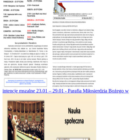
intencje mszalne 23.01 – 29.01 - Parafia Miłosierdzia Bożego w