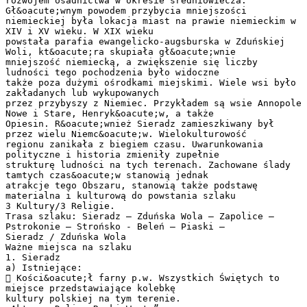
rozwojem osadnictwa w okresie średniowiecza.
Gł&oacute;wnym powodem przybycia mniejszości
niemieckiej była lokacja miast na prawie niemieckim w
XIV i XV wieku. W XIX wieku
powstała parafia ewangelicko-augsburska w Zduńskiej
Woli, kt&oacute;ra skupiała gł&oacute;wnie
mniejszość niemiecką, a zwiększenie się liczby
ludności tego pochodzenia było widoczne
także poza dużymi ośrodkami miejskimi. Wiele wsi było
zakładanych lub wykupowanych
przez przybyszy z Niemiec. Przykładem są wsie Annopole
Nowe i Stare, Henryk&oacute;w, a także
Opiesin. R&oacute;wnież Sieradz zamieszkiwany był
przez wielu Niemc&oacute;w. Wielokulturowość
regionu zanikała z biegiem czasu. Uwarunkowania
polityczne i historia zmieniły zupełnie
strukturę ludności na tych terenach. Zachowane ślady
tamtych czas&oacute;w stanowią jednak
atrakcje tego Obszaru, stanowią także podstawę
materialna i kulturową do powstania szlaku
3 Kultury/3 Religie.
Trasa szlaku: Sieradz – Zduńska Wola – Zapolice –
Pstrokonie – Strońsko - Beleń – Piaski –
Sieradz / Zduńska Wola
Ważne miejsca na szlaku
1. Sieradz
a) Istniejące:
 Kości&oacute;ł farny p.w. Wszystkich Świętych to
miejsce przedstawiające kolebkę
kultury polskiej na tym terenie.