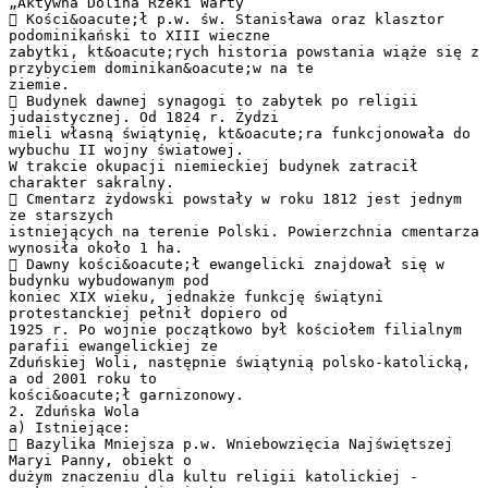
„Aktywna Dolina Rzeki Warty”
 Kości&oacute;ł p.w. św. Stanisława oraz klasztor
podominikański to XIII wieczne
zabytki, kt&oacute;rych historia powstania wiąże się z
przybyciem dominikan&oacute;w na te
ziemie.
 Budynek dawnej synagogi to zabytek po religii
judaistycznej. Od 1824 r. Żydzi
mieli własną świątynię, kt&oacute;ra funkcjonowała do
wybuchu II wojny światowej.
W trakcie okupacji niemieckiej budynek zatracił
charakter sakralny.
 Cmentarz żydowski powstały w roku 1812 jest jednym
ze starszych
istniejących na terenie Polski. Powierzchnia cmentarza
wynosiła około 1 ha.
 Dawny kości&oacute;ł ewangelicki znajdował się w
budynku wybudowanym pod
koniec XIX wieku, jednakże funkcję świątyni
protestanckiej pełnił dopiero od
1925 r. Po wojnie początkowo był kościołem filialnym
parafii ewangelickiej ze
Zduńskiej Woli, następnie świątynią polsko-katolicką,
a od 2001 roku to
kości&oacute;ł garnizonowy.
2. Zduńska Wola
a) Istniejące:
 Bazylika Mniejsza p.w. Wniebowzięcia Najświętszej
Maryi Panny, obiekt o
dużym znaczeniu dla kultu religii katolickiej -