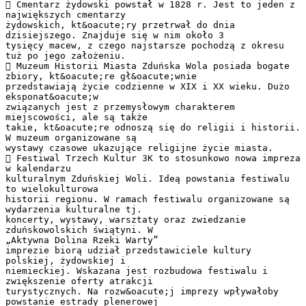
 Cmentarz żydowski powstał w 1828 r. Jest to jeden z
największych cmentarzy
żydowskich, kt&oacute;ry przetrwał do dnia
dzisiejszego. Znajduje się w nim około 3
tysięcy macew, z czego najstarsze pochodzą z okresu
tuż po jego założeniu.
 Muzeum Historii Miasta Zduńska Wola posiada bogate
zbiory, kt&oacute;re gł&oacute;wnie
przedstawiają życie codzienne w XIX i XX wieku. Dużo
eksponat&oacute;w
związanych jest z przemysłowym charakterem
miejscowości, ale są także
takie, kt&oacute;re odnoszą się do religii i historii.
W muzeum organizowane są
wystawy czasowe ukazujące religijne życie miasta.
 Festiwal Trzech Kultur 3K to stosunkowo nowa impreza
w kalendarzu
kulturalnym Zduńskiej Woli. Ideą powstania festiwalu
to wielokulturowa
historii regionu. W ramach festiwalu organizowane są
wydarzenia kulturalne tj.
koncerty, wystawy, warsztaty oraz zwiedzanie
zduńskowolskich świątyni. W
„Aktywna Dolina Rzeki Warty”
imprezie biorą udział przedstawiciele kultury
polskiej, żydowskiej i
niemieckiej. Wskazana jest rozbudowa festiwalu i
zwiększenie oferty atrakcji
turystycznych. Na rozw&oacute;j imprezy wpływałoby
powstanie estrady plenerowej