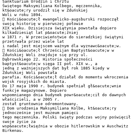
Sanktuarium Urodzin i Chrztu
Świętego Maksymiliana Kolbego, męczennika,
kt&oacute;ry urodził się w Zduńskiej
Woli w roku 1894.
 Kości&oacute;ł ewangelicko-augsburski rozpoczął
swoją historię w pierwszej połowie
XIX wieku. Dzisiejsza świątynia powstała dopiero
kilkadziesiąt lat p&oacute;źniej
w 1871 r. W przeciwieństwie do sieradzkiej świątyni
przetrwała przez wiele lat
i nadal jest miejscem ważnym dla wyznawc&oacute;w.
 Kości&oacute;ł Chrześcijan Baptyst&oacute;w w
Zduńskiej Woli znajduje się przy ul.
Dąbrowskiego 22. Historia społeczności
baptyst&oacute;w sięga II poł. XIX w., a
jedną z ważniejszych dat był rok 1885 kiedy w
Zduńskiej Woli powstała
parafia. Kości&oacute;ł działał do momentu wkroczenia
wojsk rosyjskich do miasta.
Do 17 maja 1990 r. budynek spełniał gł&oacute;wnie
funkcje magazynowe. Dopiero
wspomnianego dnia budynek powr&oacute;cił do dawnych
właścicieli, a w 2005 r.
został gruntownie odremontowany.
 Dom urodzenia Maksymiliana Kolbe, kt&oacute;ry
jednocześnie jest muzeum pamięci
tego męczennika. Polski święty podczas wojny poświęcił
swoje życie za
wsp&oacute;łwięźnia w obozie hitlerowskim w Auschwitz
Birkenau.