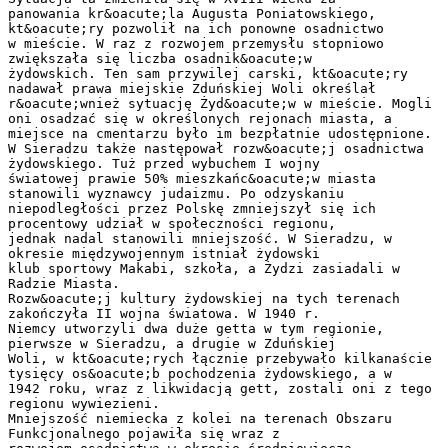
panowania kr&oacute;la Augusta Poniatowskiego,
kt&oacute;ry pozwolił na ich ponowne osadnictwo
w mieście. W raz z rozwojem przemysłu stopniowo
zwiększała się liczba osadnik&oacute;w
żydowskich. Ten sam przywilej carski, kt&oacute;ry
nadawał prawa miejskie Zduńskiej Woli określał
r&oacute;wnież sytuację Żyd&oacute;w w mieście. Mogli
oni osadzać się w określonych rejonach miasta, a
miejsce na cmentarzu było im bezpłatnie udostępnione.
W Sieradzu także następował rozw&oacute;j osadnictwa
żydowskiego. Tuż przed wybuchem I wojny
światowej prawie 50% mieszkańc&oacute;w miasta
stanowili wyznawcy judaizmu. Po odzyskaniu
niepodległości przez Polskę zmniejszył się ich
procentowy udział w społeczności regionu,
jednak nadal stanowili mniejszość. W Sieradzu, w
okresie międzywojennym istniał żydowski
klub sportowy Makabi, szkoła, a Żydzi zasiadali w
Radzie Miasta.
Rozw&oacute;j kultury żydowskiej na tych terenach
zakończyła II wojna światowa. W 1940 r.
Niemcy utworzyli dwa duże getta w tym regionie,
pierwsze w Sieradzu, a drugie w Zduńskiej
Woli, w kt&oacute;rych łącznie przebywało kilkanaście
tysięcy os&oacute;b pochodzenia żydowskiego, a w
1942 roku, wraz z likwidacją gett, zostali oni z tego
regionu wywiezieni.
Mniejszość niemiecka z kolei na terenach Obszaru
Funkcjonalnego pojawiła się wraz z