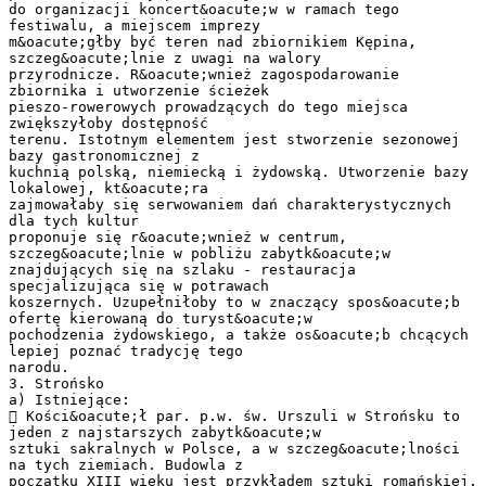
do organizacji koncert&oacute;w w ramach tego
festiwalu, a miejscem imprezy
m&oacute;głby być teren nad zbiornikiem Kępina,
szczeg&oacute;lnie z uwagi na walory
przyrodnicze. R&oacute;wnież zagospodarowanie
zbiornika i utworzenie ścieżek
pieszo-rowerowych prowadzących do tego miejsca
zwiększyłoby dostępność
terenu. Istotnym elementem jest stworzenie sezonowej
bazy gastronomicznej z
kuchnią polską, niemiecką i żydowską. Utworzenie bazy
lokalowej, kt&oacute;ra
zajmowałaby się serwowaniem dań charakterystycznych
dla tych kultur
proponuje się r&oacute;wnież w centrum,
szczeg&oacute;lnie w pobliżu zabytk&oacute;w
znajdujących się na szlaku - restauracja
specjalizująca się w potrawach
koszernych. Uzupełniłoby to w znaczący spos&oacute;b
ofertę kierowaną do turyst&oacute;w
pochodzenia żydowskiego, a także os&oacute;b chcących
lepiej poznać tradycję tego
narodu.
3. Strońsko
a) Istniejące:
 Kości&oacute;ł par. p.w. św. Urszuli w Strońsku to
jeden z najstarszych zabytk&oacute;w
sztuki sakralnych w Polsce, a w szczeg&oacute;lności
na tych ziemiach. Budowla z
początku XIII wieku jest przykładem sztuki romańskiej.