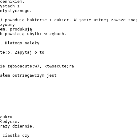
cennikiem.
ystach i
ntystycznego.
) powodują bakterie i cukier. W jamie ustnej zawsze znaj
zywamy
em, produkują
b powstają ubytki w zębach.
. Dlatego należy
te;b. Zapytaj o to
ie zęb&oacute;w), kt&oacute;ra
ałem ostrzegawczym jest
cukru
łodycze.
razy dziennie.
 ciastka czy