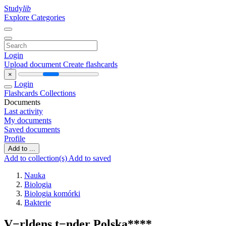
Study
lib
Explore Categories
Login
Upload document
Create flashcards
×
Login
Flashcards
Collections
Documents
Last activity
My documents
Saved documents
Profile
Add to ...
Add to collection(s)
Add to saved
Nauka
Biologia
Biologia komórki
Bakterie
V−rldens t−nder Polska****