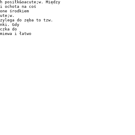
h posiłk&oacute;w. Między
i ochota na coś
one środkiem
ute;w.
zylega do zęba to tzw.
nki. Gdy
czka do
miewa i łatwo