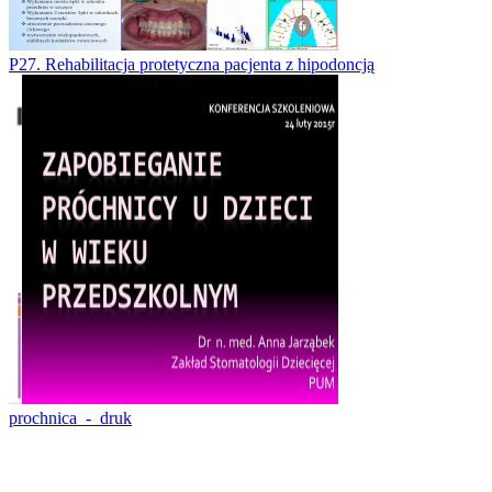
P27. Rehabilitacja protetyczna pacjenta z hipodoncją
prochnica_-_druk