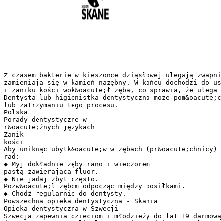
Z czasem bakterie w kieszonce dziąsłowej ulegają zwapni
zamieniają się w kamień nazębny. W końcu dochodzi do us
i zaniku kości wok&oacute;ł zęba, co sprawia, że ulega 
Dentysta lub higienistka dentystyczna może pom&oacute;c
lub zatrzymaniu tego procesu.
Polska
Porady dentystyczne w
r&oacute;żnych językach
Zanik
kości
Aby uniknąć ubytk&oacute;w w zębach (pr&oacute;chnicy) 
rad:
◆ Myj dokładnie zęby rano i wieczorem
pastą zawierającą fluor.
◆ Nie jadaj zbyt często.
Pozw&oacute;l zębom odpocząć między posiłkami.
◆ Chodź regularnie do dentysty.
Powszechna opieka dentystyczna - Skania
Opieka dentystyczna w Szwecji
Szwecja zapewnia dzieciom i młodzieży do lat 19 darmową