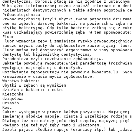
dentystyczną. Dorośli płacą za nią zgodnie z ustalonym 
W książce telefonicznej można znaleźć informacje o dent
higienistach dentystycznych a także adresy pogotowia de
Pr&oacute;chnica
Pr&oacute;chnicę (czyli ubytki zwane potocznie dziurami
one na zębach. Warstwę bakterii, na powierzchni zęba na
płytką bakteryjną. Gdy tylko bakterie zetkną się z cukr
kwas uszkadzający powierzchnię zęba. W ten spos&oacute;
Fluor
Fluor wzmacnia zęby i zmniejsza ryzyko pr&oacute;chnicy
zawsze używać pasty do zęb&oacute;w zawierającej fluor.
Fluor można też dostarczyć organizmowi w inny spos&oacu
dentystę lub higienistkę dentystyczną.
Paradentoza czyli rozchwianie zęb&oacute;w.
Bakterie powodują r&oacute;wnież paradentozę (rozchwian
występuje najczęściej u dorosłych.
Rozchwianie zęb&oacute;w nie powoduje b&oacute;lu. Sygn
krwawienie w czasie mycia zęb&oacute;w.
Warstwa bakterii
Ubytki w zębach są wynikiem
działania bakterii i cukru
Kieszonka
dziąsłowa
Dziąsło
Kość
Cukier występuje w prawie każdym pożywieniu. Najwięcej 
zawierają słodkie napoje, ciasta i wszelkiego rodzaju s
Dlatego też nie należy jeść zbyt często, najwyżej pięć 
Powinno się też myć zęby rano i wieczorem.
Jeżeli pijasz słodkie napoje (oranżady itp.) lub jadasz