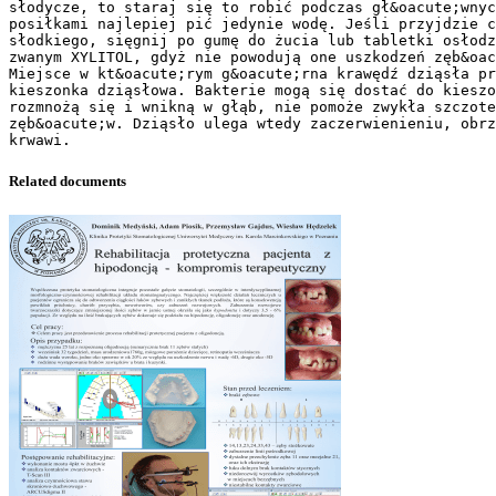
słodycze, to staraj się to robić podczas gł&oacute;wnyc
posiłkami najlepiej pić jedynie wodę. Jeśli przyjdzie c
słodkiego, sięgnij po gumę do żucia lub tabletki osłodz
zwanym XYLITOL, gdyż nie powodują one uszkodzeń zęb&oac
Miejsce w kt&oacute;rym g&oacute;rna krawędź dziąsła pr
kieszonka dziąsłowa. Bakterie mogą się dostać do kieszo
rozmnożą się i wnikną w głąb, nie pomoże zwykła szczote
zęb&oacute;w. Dziąsło ulega wtedy zaczerwienieniu, obrz
Related documents