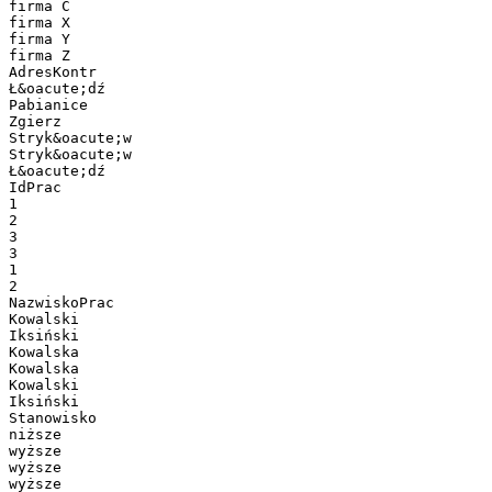
firma C
firma X
firma Y
firma Z
AdresKontr
Ł&oacute;dź
Pabianice
Zgierz
Stryk&oacute;w
Stryk&oacute;w
Ł&oacute;dź
IdPrac
1
2
3
3
1
2
NazwiskoPrac
Kowalski
Iksiński
Kowalska
Kowalska
Kowalski
Iksiński
Stanowisko
niższe
wyższe
wyższe
wyższe