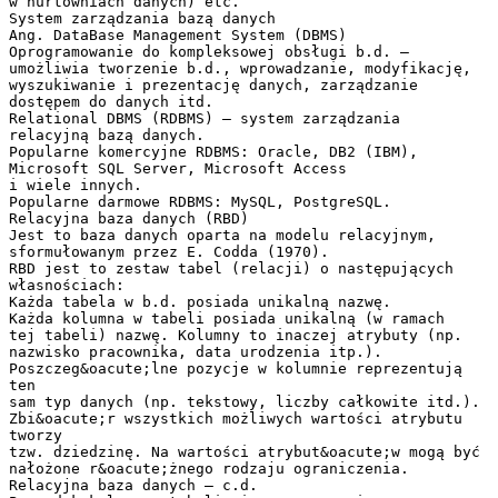
w hurtowniach danych) etc.
System zarządzania bazą danych
Ang. DataBase Management System (DBMS)
Oprogramowanie do kompleksowej obsługi b.d. –
umożliwia tworzenie b.d., wprowadzanie, modyfikację,
wyszukiwanie i prezentację danych, zarządzanie
dostępem do danych itd.
Relational DBMS (RDBMS) – system zarządzania
relacyjną bazą danych.
Popularne komercyjne RDBMS: Oracle, DB2 (IBM),
Microsoft SQL Server, Microsoft Access
i wiele innych.
Popularne darmowe RDBMS: MySQL, PostgreSQL.
Relacyjna baza danych (RBD)
Jest to baza danych oparta na modelu relacyjnym,
sformułowanym przez E. Codda (1970).
RBD jest to zestaw tabel (relacji) o następujących
własnościach:
Każda tabela w b.d. posiada unikalną nazwę.
Każda kolumna w tabeli posiada unikalną (w ramach
tej tabeli) nazwę. Kolumny to inaczej atrybuty (np.
nazwisko pracownika, data urodzenia itp.).
Poszczeg&oacute;lne pozycje w kolumnie reprezentują
ten
sam typ danych (np. tekstowy, liczby całkowite itd.).
Zbi&oacute;r wszystkich możliwych wartości atrybutu
tworzy
tzw. dziedzinę. Na wartości atrybut&oacute;w mogą być
nałożone r&oacute;żnego rodzaju ograniczenia.
Relacyjna baza danych – c.d.