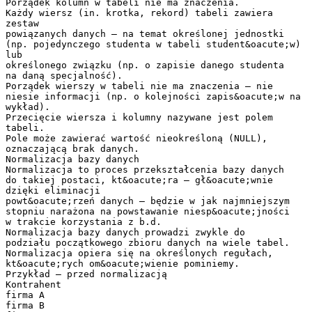
Porządek kolumn w tabeli nie ma znaczenia.
Każdy wiersz (in. krotka, rekord) tabeli zawiera
zestaw
powiązanych danych – na temat określonej jednostki
(np. pojedynczego studenta w tabeli student&oacute;w)
lub
określonego związku (np. o zapisie danego studenta
na daną specjalność).
Porządek wierszy w tabeli nie ma znaczenia – nie
niesie informacji (np. o kolejności zapis&oacute;w na
wykład).
Przecięcie wiersza i kolumny nazywane jest polem
tabeli.
Pole może zawierać wartość nieokreśloną (NULL),
oznaczającą brak danych.
Normalizacja bazy danych
Normalizacja to proces przekształcenia bazy danych
do takiej postaci, kt&oacute;ra – gł&oacute;wnie
dzięki eliminacji
powt&oacute;rzeń danych – będzie w jak najmniejszym
stopniu narażona na powstawanie niesp&oacute;jności
w trakcie korzystania z b.d.
Normalizacja bazy danych prowadzi zwykle do
podziału początkowego zbioru danych na wiele tabel.
Normalizacja opiera się na określonych regułach,
kt&oacute;rych om&oacute;wienie pominiemy.
Przykład – przed normalizacją
Kontrahent
firma A
firma B