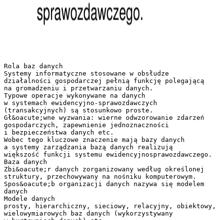
Rola baz danych
Systemy informatyczne stosowane w obsłudze
działalności gospodarczej pełnią funkcję polegającą
na gromadzeniu i przetwarzaniu danych.
Typowe operacje wykonywane na danych
w systemach ewidencyjno-sprawozdawczych
(transakcyjnych) są stosunkowo proste.
Gł&oacute;wne wyzwania: wierne odwzorowanie zdarzeń
gospodarczych, zapewnienie jednoznaczności
i bezpieczeństwa danych etc.
Wobec tego kluczowe znaczenie mają bazy danych
a systemy zarządzania bazą danych realizują
większość funkcji systemu ewidencyjnosprawozdawczego.
Baza danych
Zbi&oacute;r danych zorganizowany według określonej
struktury, przechowywany na nośniku komputerowym.
Spos&oacute;b organizacji danych nazywa się modelem
danych
Modele danych
prosty, hierarchiczny, sieciowy, relacyjny, obiektowy,
wielowymiarowych baz danych (wykorzystywany