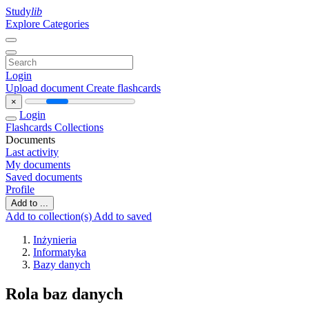
Study
lib
Explore Categories
Login
Upload document
Create flashcards
×
Login
Flashcards
Collections
Documents
Last activity
My documents
Saved documents
Profile
Add to ...
Add to collection(s)
Add to saved
Inżynieria
Informatyka
Bazy danych
Rola baz danych