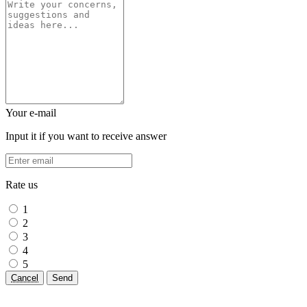
Your e-mail
Input it if you want to receive answer
Rate us
1
2
3
4
5
Cancel
Send