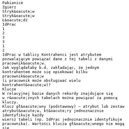
Pabianice
Zgierz
Stryk&oacute;w
Stryk&oacute;w
Ł&oacute;dź
IdPrac
1
2
3
3
1
2
IdPrac w tablicy Kontrahenci jest atrybutem
pozwalającym powiązać dane z tej tabeli z danymi
pracownik&oacute;w.
Jak wyglądałaby b.d. zakładając, że jednym
kontrahentem może się opiekować kilku
pracownik&oacute;w
(i pracownik może obsługiwać wielu
kontrahent&oacute;w)?
Klucze
W relacyjnej bazie danych rekordy znajdujące się
w r&oacute;żnych tabelach można powiązać za pomocą
kluczy.
Klucz gł&oacute;wny (podstawowy) – atrybut lub zestaw
atrybut&oacute;w, kt&oacute;ry jednoznacznie
identyfikuje każdy
wiersz tabeli (np. IdPrac jednoznacznie identyfikuje
pracownika). Wartości klucza gł&oacute;wnego nie mogą
się