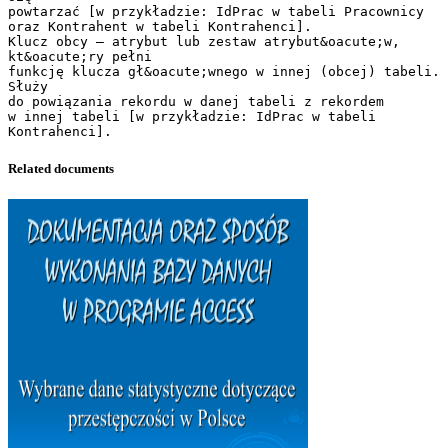
powtarzać [w przykładzie: IdPrac w tabeli Pracownicy
oraz Kontrahent w tabeli Kontrahenci].
Klucz obcy – atrybut lub zestaw atrybut&oacute;w,
kt&oacute;ry pełni
funkcję klucza gł&oacute;wnego w innej (obcej) tabeli.
Służy
do powiązania rekordu w danej tabeli z rekordem
w innej tabeli [w przykładzie: IdPrac w tabeli
Related documents