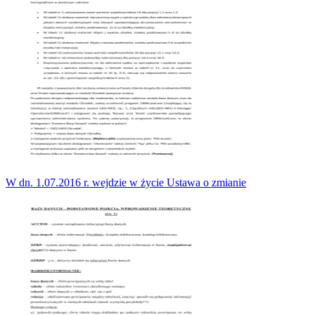
W dn. 1.07.2016 r. wejdzie w życie Ustawa o zmianie