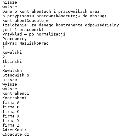
niższe
wyższe
Dane o kontrahentach i pracownikach oraz
o przypisaniu pracownik&oacute;w do obsługi
kontrahent&oacute;w
(założenie: za danego kontrahenta odpowiedzialny
jest 1 pracownik).
Przykład – po normalizacji
Pracownicy
IdPrac NazwiskoPrac
1
Kowalski
2
Iksiński
3
Kowalska
Stanowisk o
niższe
wyższe
wyższe
Kontrahenci
Kontrahent
firma A
firma B
firma C
firma X
firma Y
firma Z
AdresKontr
Ł&oacute;dź