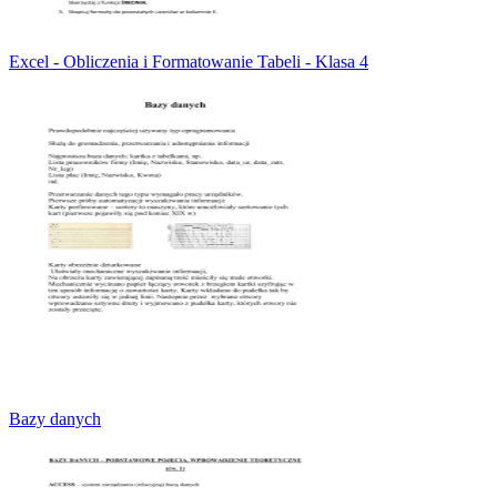
Excel - Obliczenia i Formatowanie Tabeli - Klasa 4
Bazy danych