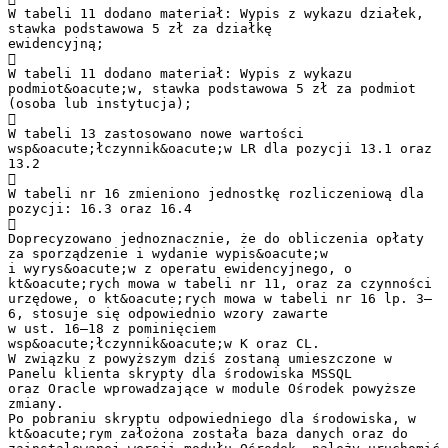
W tabeli 11 dodano materiał: Wypis z wykazu działek,
stawka podstawowa 5 zł za działkę
ewidencyjną;

W tabeli 11 dodano materiał: Wypis z wykazu
podmiot&oacute;w, stawka podstawowa 5 zł za podmiot
(osoba lub instytucja);

W tabeli 13 zastosowano nowe wartości
wsp&oacute;łczynnik&oacute;w LR dla pozycji 13.1 oraz
13.2

W tabeli nr 16 zmieniono jednostkę rozliczeniową dla
pozycji: 16.3 oraz 16.4

Doprecyzowano jednoznacznie, że do obliczenia opłaty
za sporządzenie i wydanie wypis&oacute;w
i wyrys&oacute;w z operatu ewidencyjnego, o
kt&oacute;rych mowa w tabeli nr 11, oraz za czynności
urzędowe, o kt&oacute;rych mowa w tabeli nr 16 lp. 3–
6, stosuje się odpowiednio wzory zawarte
w ust. 16–18 z pominięciem
wsp&oacute;łczynnik&oacute;w K oraz CL.
W związku z powyższym dziś zostaną umieszczone w
Panelu klienta skrypty dla środowiska MSSQL
oraz Oracle wprowadzające w module Ośrodek powyższe
zmiany.
Po pobraniu skryptu odpowiedniego dla środowiska, w
kt&oacute;rym założona została baza danych oraz do