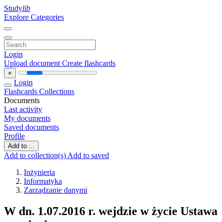
Study
lib
Explore Categories
Login
Upload document
Create flashcards
×
Login
Flashcards
Collections
Documents
Last activity
My documents
Saved documents
Profile
Add to ...
Add to collection(s)
Add to saved
Inżynieria
Informatyka
Zarządzanie danymi
W dn. 1.07.2016 r. wejdzie w życie Ustawa