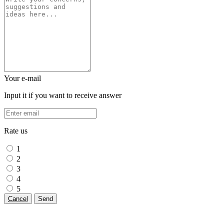
Your e-mail
Input it if you want to receive answer
Rate us
1
2
3
4
5
Cancel
Send