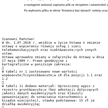
Szanowni Państwo!
W dn. 1.07.2016 r. wejdzie w życie Ustawa o zmianie
ustawy o wspieraniu rozwoju usług i sieci
telekomunikacyjnych oraz niekt&oacute;rych innych
ustaw.
Ustawa wprowadza zmiany w załączniku do Ustawy w dnia
17 maja 1989 r. Prawo geodezyjne i
kartograficzne w poniższym zakresie:

W tabeli nr 1 zastosowano nowe wartości
wsp&oacute;łczynnik&oacute;w LR dla pozycji 1.1 oraz
1.2

W tabeli 11 dodano materiał: Uproszczony wypis z
rejestru grunt&oacute;w (bez adnotacji dotyczących
jakości danych ewidencyjnych oraz klauzuli
upoważniającej do oznaczania nieruchomości w
księdze wieczystej), stawka podstawowa: 15 zł za
działkę ewidencyjną;
