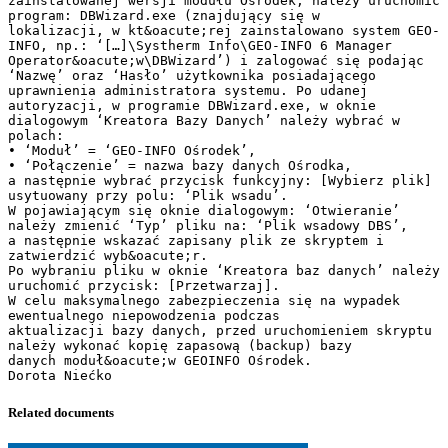
zainstalowanej wersji modułu Ośrodek, należy uruchomić
program: DBWizard.exe (znajdujący się w
lokalizacji, w kt&oacute;rej zainstalowano system GEO-
INFO, np.: ‘[…]\Systherm Info\GEO-INFO 6 Manager
Operator&oacute;w\DBWizard’) i zalogować się podając
‘Nazwę’ oraz ‘Hasło’ użytkownika posiadającego
uprawnienia administratora systemu. Po udanej
autoryzacji, w programie DBWizard.exe, w oknie
dialogowym ‘Kreatora Bazy Danych’ należy wybrać w
polach:
• ‘Moduł’ = ‘GEO-INFO Ośrodek’,
• ‘Połączenie’ = nazwa bazy danych Ośrodka,
a następnie wybrać przycisk funkcyjny: [Wybierz plik]
usytuowany przy polu: ‘Plik wsadu’.
W pojawiającym się oknie dialogowym: ‘Otwieranie’
należy zmienić ‘Typ’ pliku na: ‘Plik wsadowy DBS’,
a następnie wskazać zapisany plik ze skryptem i
zatwierdzić wyb&oacute;r.
Po wybraniu pliku w oknie ‘Kreatora baz danych’ należy
uruchomić przycisk: [Przetwarzaj].
W celu maksymalnego zabezpieczenia się na wypadek
ewentualnego niepowodzenia podczas
aktualizacji bazy danych, przed uruchomieniem skryptu
należy wykonać kopię zapasową (backup) bazy
danych moduł&oacute;w GEOINFO Ośrodek.
Related documents