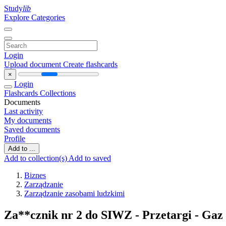
Study
lib
Explore Categories
Login
Upload document
Create flashcards
×
Login
Flashcards
Collections
Documents
Last activity
My documents
Saved documents
Profile
Add to ...
Add to collection(s)
Add to saved
Biznes
Zarządzanie
Zarządzanie zasobami ludzkimi
Za**cznik nr 2 do SIWZ - Przetargi - Gaz