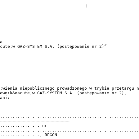
st………………………………………......... Warszawa, 2015 r. 4 Specyfikacja Istotnych Warunk&oacute;w Zam&oacute;wienia „Dostawa sprzętu do pracy na wysokości dla pracownik&oacute;w GAZ-SYSTEM S.