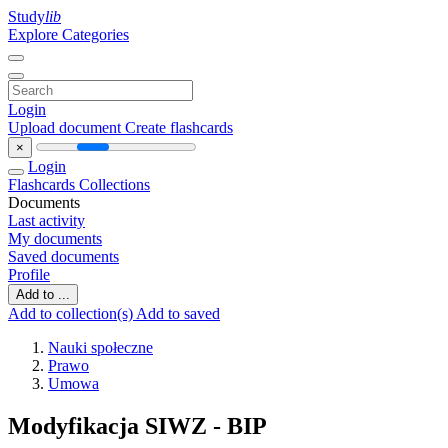
Study
lib
Explore Categories
Login
Upload document
Create flashcards
×
Login
Flashcards
Collections
Documents
Last activity
My documents
Saved documents
Profile
Add to ...
Add to collection(s)
Add to saved
Nauki społeczne
Prawo
Umowa
Modyfikacja SIWZ - BIP