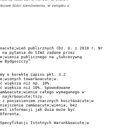
oacute;wień publicznych (Dz. U. z 2010 r. Nr
 na pytania do SIWZ zadane przez
e;wienia publicznego na „Sukcesywną
w Bydgoszczy”
my o korektę zapisu pkt. 3.2
e;wionych towar&oacute;w.
ć większa niż np. 10%.
ć większa niż 10%. Spowodowane
am&oacute;wienie całego wymaganego w
 najkr&oacute;tszy.
 z poniesieniem znacznych koszt&oacute;w
niejszenie zam&oacute;wienia, bez
est informacji jak duża może być
Oferenta.
Specyfikacji Istotnych Warunk&oacute;w