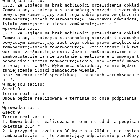
W miejscu zapisu:
„3.2. Ze względu na brak możliwości przewidzenia dokład
Zamawiający z należytą starannością sporządził szacunko
powyższym Zamawiający zastrzega sobie prawo zwiększenia
zam&oacute;wionych towar&oacute;w. Wykonawca oświadcza,
tytułu zmniejszenia ilości zam&oacute;wienia.”
wprowadza zapis:
„3.2. Ze względu na brak możliwości przewidzenia dokład
Zamawiający z należytą starannością sporządził szacunko
powyższym Zamawiający zastrzega sobie prawo zwiększenia
zam&oacute;wionych towar&oacute;w. Zmniejszenie lub zwi
wartości zam&oacute;wienia. Jeżeli zam&oacute;wienie z 
zam&oacute;wienia nie zostanie zrealizowane w umownym t
odpowiednio termin zam&oacute;wienia, aby wartość umown
przynajmniej w 90%. Wykonawca oświadcza, że nie będzie
zmniejszenia ilości zam&oacute;wienia.”
oraz zmienia treść Specyfikacji Istotnych Warunk&oacute
nr 7:
W miejscu zapisu:
&sect;9
Termin realizacji
Umowa będzie realizowana w terminie od dnia podpisania 
r.
Wprowadza zapis:
&sect;9
Termin realizacji
1. Umowa będzie realizowana w terminie od dnia podpisa
kwietnia 2014 r.
2. W przypadku jeżeli do 30 kwietnia 2014 r. nie zostan
zam&oacute;wienia, to Zamawiający odpowiednio przedłuży