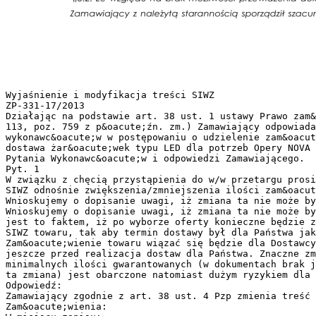
Wyjaśnienie i modyfikacja treści SIWZ
ZP-331-17/2013
Działając na podstawie art. 38 ust. 1 ustawy Prawo zam&
113, poz. 759 z p&oacute;źn. zm.) Zamawiający odpowiada
wykonawc&oacute;w w postępowaniu o udzielenie zam&oacut
dostawa żar&oacute;wek typu LED dla potrzeb Opery NOVA 
Pytania Wykonawc&oacute;w i odpowiedzi Zamawiającego.
Pyt. 1
W związku z chęcią przystąpienia do w/w przetargu prosi
SIWZ odnośnie zwiększenia/zmniejszenia ilości zam&oacut
Wnioskujemy o dopisanie uwagi, iż zmiana ta nie może by
Wnioskujemy o dopisanie uwagi, iż zmiana ta nie może by
jest to faktem, iż po wyborze oferty konieczne będzie z
SIWZ towaru, tak aby termin dostawy był dla Państwa jak
Zam&oacute;wienie towaru wiązać się będzie dla Dostawcy
jeszcze przed realizacja dostaw dla Państwa. Znaczne zm
minimalnych ilości gwarantowanych (w dokumentach brak j
ta zmiana) jest obarczone natomiast dużym ryzykiem dla 
Odpowiedź:
Zamawiający zgodnie z art. 38 ust. 4 Pzp zmienia treść 
Zam&oacute;wienia: