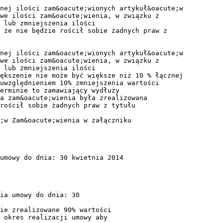
nej ilości zam&oacute;wionych artykuł&oacute;w
we ilości zam&oacute;wienia, w związku z
 lub zmniejszenia ilości
 że nie będzie rościł sobie żadnych praw z
nej ilości zam&oacute;wionych artykuł&oacute;w
we ilości zam&oacute;wienia, w związku z
 lub zmniejszenia ilości
ększenie nie może być większe niż 10 % łącznej
uwzględnieniem 10% zmniejszenia wartości
erminie to zamawiający wydłuży
a zam&oacute;wienia była zrealizowana
 rościł sobie żadnych praw z tytułu
;w Zam&oacute;wienia w załączniku
umowy do dnia: 30 kwietnia 2014
nia umowy do dnia: 30
ie zrealizowane 90% wartości
 okres realizacji umowy aby