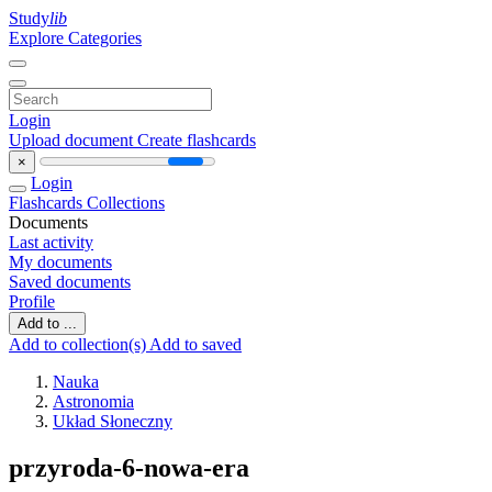
Study
lib
Explore Categories
Login
Upload document
Create flashcards
×
Login
Flashcards
Collections
Documents
Last activity
My documents
Saved documents
Profile
Add to ...
Add to collection(s)
Add to saved
Nauka
Astronomia
Układ Słoneczny
przyroda-6-nowa-era