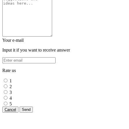
Your e-mail
Input it if you want to receive answer
Rate us
1
2
3
4
5
Cancel
Send