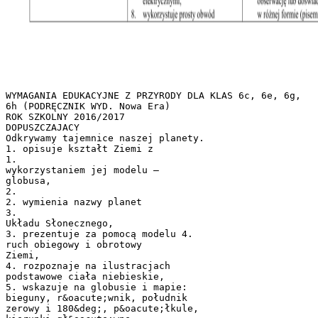
WYMAGANIA EDUKACYJNE Z PRZYRODY DLA KLAS 6c, 6e, 6g,
6h (PODRĘCZNIK WYD. Nowa Era)
ROK SZKOLNY 2016/2017
DOPUSZCZAJACY
Odkrywamy tajemnice naszej planety.
1. opisuje kształt Ziemi z
1.
wykorzystaniem jej modelu –
globusa,
2.
2. wymienia nazwy planet
3.
Układu Słonecznego,
3. prezentuje za pomocą modelu 4.
ruch obiegowy i obrotowy
Ziemi,
4. rozpoznaje na ilustracjach
podstawowe ciała niebieskie,
5. wskazuje na globusie i mapie:
bieguny, r&oacute;wnik, południk
zerowy i 180&deg;, p&oacute;łkule,