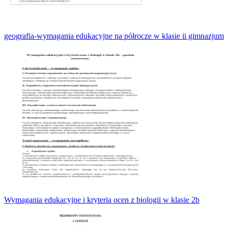
geografia-wymagania edukacyjne na półrocze w klasie ii gimnazjum
Wymagania edukacyjne i kryteria ocen z biologii w klasie 2b