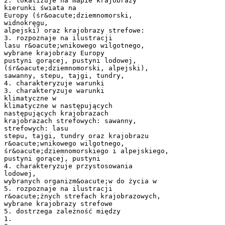
2. lokalizuje na mapie krajobrazy
kierunki świata na
Europy (śr&oacute;dziemnomorski,
widnokręgu,
alpejski) oraz krajobrazy strefowe:
3. rozpoznaje na ilustracji
lasu r&oacute;wnikowego wilgotnego,
wybrane krajobrazy Europy
pustyni gorącej, pustyni lodowej,
(śr&oacute;dziemnomorski, alpejski),
sawanny, stepu, tajgi, tundry,
4. charakteryzuje warunki
3. charakteryzuje warunki
klimatyczne w
klimatyczne w następujących
następujących krajobrazach
krajobrazach strefowych: sawanny,
strefowych: lasu
stepu, tajgi, tundry oraz krajobrazu
r&oacute;wnikowego wilgotnego,
śr&oacute;dziemnomorskiego i alpejskiego,
pustyni gorącej, pustyni
4. charakteryzuje przystosowania
lodowej,
wybranych organizm&oacute;w do życia w
5. rozpoznaje na ilustracji
r&oacute;żnych strefach krajobrazowych,
wybrane krajobrazy strefowe
5. dostrzega zależność między
1.