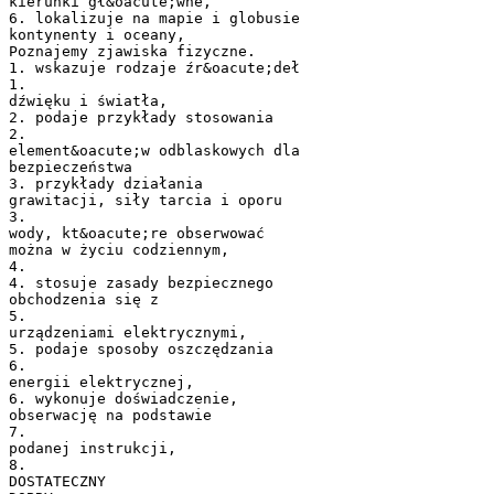
kierunki gł&oacute;wne,
6. lokalizuje na mapie i globusie
kontynenty i oceany,
Poznajemy zjawiska fizyczne.
1. wskazuje rodzaje źr&oacute;deł
1.
dźwięku i światła,
2. podaje przykłady stosowania
2.
element&oacute;w odblaskowych dla
bezpieczeństwa
3. przykłady działania
grawitacji, siły tarcia i oporu
3.
wody, kt&oacute;re obserwować
można w życiu codziennym,
4.
4. stosuje zasady bezpiecznego
obchodzenia się z
5.
urządzeniami elektrycznymi,
5. podaje sposoby oszczędzania
6.
energii elektrycznej,
6. wykonuje doświadczenie,
obserwację na podstawie
7.
podanej instrukcji,
8.
DOSTATECZNY