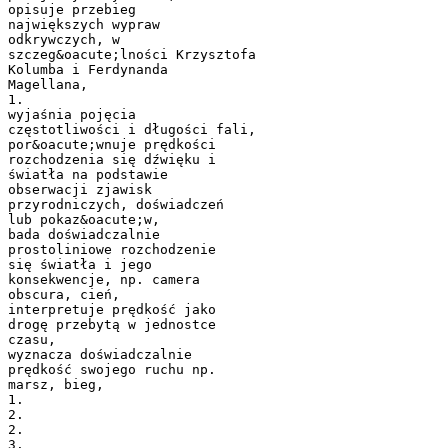
opisuje przebieg
największych wypraw
odkrywczych, w
szczeg&oacute;lności Krzysztofa
Kolumba i Ferdynanda
Magellana,
1.
wyjaśnia pojęcia
częstotliwości i długości fali,
por&oacute;wnuje prędkości
rozchodzenia się dźwięku i
światła na podstawie
obserwacji zjawisk
przyrodniczych, doświadczeń
lub pokaz&oacute;w,
bada doświadczalnie
prostoliniowe rozchodzenie
się światła i jego
konsekwencje, np. camera
obscura, cień,
interpretuje prędkość jako
drogę przebytą w jednostce
czasu,
wyznacza doświadczalnie
prędkość swojego ruchu np.
marsz, bieg,
1.
2.
2.
3.