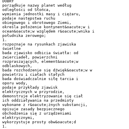
DOBRY
porządkuje nazwy planet według
odległości od Słońca,
wymienia jednostki masy i ciężaru,
podaje następstwa ruchu
obiegowego i obrotowego Ziemi,
określa położenie kontynent&oacute;w i
ocean&oacute;w względem r&oacute;wnika i
południka zerowego;
1.
rozpoznaje na rysunkach zjawiska
świetlne
bada zjawisko odbicia światła: od
zwierciadeł, powierzchni
rozpraszających, element&oacute;w
odblaskowych,
bada rozchodzenie się dźwięk&oacute;w w
powietrzu i ciałach stałych
bada doświadczalnie siłę tarcia i
oporu wody,
podaje przykłady zjawisk
elektrycznych w przyrodzie,
demonstruje elektryzowanie się ciał
ich oddziaływania na przedmioty
wykonane z r&oacute;żnych substancji,
opisuje zasady bezpiecznego
obchodzenia się z urządzeniami
elektrycznymi,
wykorzystuje prosty obw&oacute;d
1.