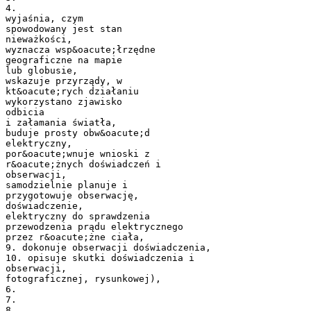
4.
wyjaśnia, czym
spowodowany jest stan
nieważkości,
wyznacza wsp&oacute;łrzędne
geograficzne na mapie
lub globusie,
wskazuje przyrządy, w
kt&oacute;rych działaniu
wykorzystano zjawisko
odbicia
i załamania światła,
buduje prosty obw&oacute;d
elektryczny,
por&oacute;wnuje wnioski z
r&oacute;żnych doświadczeń i
obserwacji,
samodzielnie planuje i
przygotowuje obserwację,
doświadczenie,
elektryczny do sprawdzenia
przewodzenia prądu elektrycznego
przez r&oacute;żne ciała,
9. dokonuje obserwacji doświadczenia,
10. opisuje skutki doświadczenia i
obserwacji,
fotograficznej, rysunkowej),
6.
7.
8.