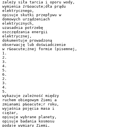
zależy siła tarcia i oporu wody,
wymienia źr&oacute;dła prądu
elektrycznego,
opisuje skutki przepływu w
domowych urządzeniach
elektrycznych,
uzasadnia potrzebę
oszczędzania energii
elektrycznej,
dokumentuje prowadzoną
obserwację lub doświadczenie
w r&oacute;żnej formie (pisemnej,
1.
2.
3.
4.
5.
6.
2.
3.
4.
5.
wykazuje zależność między
ruchem obiegowym Ziemi a
zmianami p&oacute;r roku,
wyjaśnia pojęcia masa i
ciężar,
opisuje wybrane planety,
opisuje badania kosmosu
podaje wymiary Ziemi,