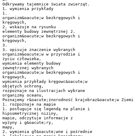
Odkrywamy tajemnice świata zwierząt.
1. wymienia przykłady
1.
organizm&oacute;w bezkręgowych i
kręgowych,
2. wskazuje na rysunku
elementy budowy zewnętrznej 2.
organizm&oacute;w bezkręgowych i
kręgowych,
3.
3. opisuje znaczenie wybranych
organizm&oacute;w w przyrodzie i
życiu człowieka,
wymienia elementy budowy
zewnętrznej wybranych
organizm&oacute;w bezkręgowych i
kręgowych,
wymienia przykłady kręgowc&oacute;w
objętych ochroną,
rozpoznaje na ilustracjach wybrane
organizmy oceanu,
Poznajemy r&oacute;żnorodność krajobraz&oacute;w Ziemi
1. rozpoznaje na mapie
1. posługuje się legendą na planie i
hipsometrycznej niziny,
mapie, odczytuje informacje z
wyżyny i g&oacute;ry,
mapy,
2. wymienia gł&oacute;wne i pośrednie