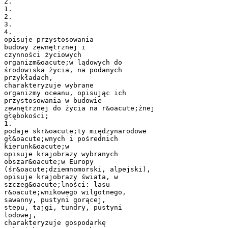
2.
1.
2.
3.
4.
opisuje przystosowania
budowy zewnętrznej i
czynności życiowych
organizm&oacute;w lądowych do
środowiska życia, na podanych
przykładach,
charakteryzuje wybrane
organizmy oceanu, opisując ich
przystosowania w budowie
zewnętrznej do życia na r&oacute;żnej
głębokości;
1.
podaje skr&oacute;ty międzynarodowe
gł&oacute;wnych i pośrednich
kierunk&oacute;w
opisuje krajobrazy wybranych
obszar&oacute;w Europy
(śr&oacute;dziemnomorski, alpejski),
opisuje krajobrazy świata, w
szczeg&oacute;lności: lasu
r&oacute;wnikowego wilgotnego,
sawanny, pustyni gorącej,
stepu, tajgi, tundry, pustyni
lodowej,
charakteryzuje gospodarkę