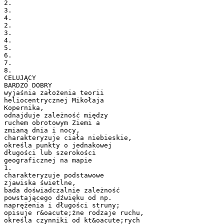
2.
3.
4.
2.
3.
4.
5.
6.
7.
8.
CELUJĄCY
BARDZO DOBRY
wyjaśnia założenia teorii
heliocentrycznej Mikołaja
Kopernika,
odnajduje zależność między
ruchem obrotowym Ziemi a
zmianą dnia i nocy,
charakteryzuje ciała niebieskie,
określa punkty o jednakowej
długości lub szerokości
geograficznej na mapie
1.
charakteryzuje podstawowe
zjawiska świetlne,
bada doświadczalnie zależność
powstającego dźwięku od np.
naprężenia i długości struny;
opisuje r&oacute;żne rodzaje ruchu,
określa czynniki od kt&oacute;rych