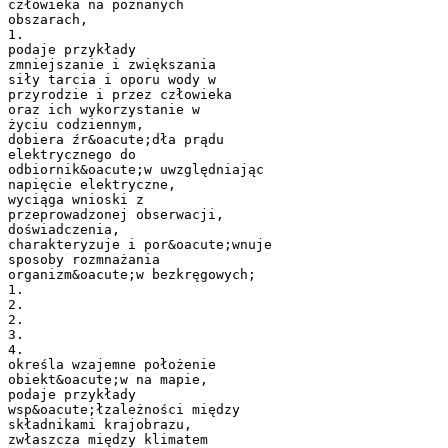
człowieka na poznanych
obszarach,
1.
podaje przykłady
zmniejszanie i zwiększania
siły tarcia i oporu wody w
przyrodzie i przez człowieka
oraz ich wykorzystanie w
życiu codziennym,
dobiera źr&oacute;dła prądu
elektrycznego do
odbiornik&oacute;w uwzględniając
napięcie elektryczne,
wyciąga wnioski z
przeprowadzonej obserwacji,
doświadczenia,
charakteryzuje i por&oacute;wnuje
sposoby rozmnażania
organizm&oacute;w bezkręgowych;
1.
2.
2.
3.
4.
określa wzajemne położenie
obiekt&oacute;w na mapie,
podaje przykłady
wsp&oacute;łzależności między
składnikami krajobrazu,
zwłaszcza między klimatem