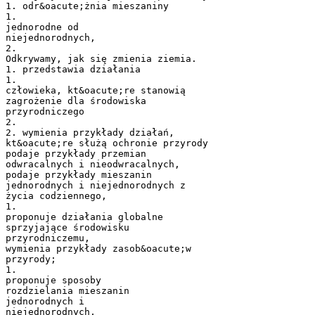
1. odr&oacute;żnia mieszaniny
1.
jednorodne od
niejednorodnych,
2.
Odkrywamy, jak się zmienia ziemia.
1. przedstawia działania
1.
człowieka, kt&oacute;re stanowią
zagrożenie dla środowiska
przyrodniczego
2.
2. wymienia przykłady działań,
kt&oacute;re służą ochronie przyrody
podaje przykłady przemian
odwracalnych i nieodwracalnych,
podaje przykłady mieszanin
jednorodnych i niejednorodnych z
życia codziennego,
1.
proponuje działania globalne
sprzyjające środowisku
przyrodniczemu,
wymienia przykłady zasob&oacute;w
przyrody;
1.
proponuje sposoby
rozdzielania mieszanin
jednorodnych i
niejednorodnych,