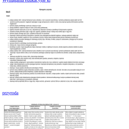
Wymagania edukacyjne kl
przyroda