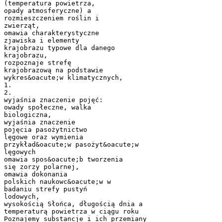
(temperatura powietrza,
opady atmosferyczne) a
rozmieszczeniem roślin i
zwierząt,
omawia charakterystyczne
zjawiska i elementy
krajobrazu typowe dla danego
krajobrazu,
rozpoznaje strefę
krajobrazową na podstawie
wykres&oacute;w klimatycznych,
1.
2.
wyjaśnia znaczenie pojęć:
owady społeczne, walka
biologiczna,
wyjaśnia znaczenie
pojęcia pasożytnictwo
lęgowe oraz wymienia
przykład&oacute;w pasożyt&oacute;w
lęgowych
omawia spos&oacute;b tworzenia
się zorzy polarnej,
omawia dokonania
polskich naukowc&oacute;w w
badaniu strefy pustyń
lodowych,
wysokością Słońca, długością dnia a
temperaturą powietrza w ciągu roku
Poznajemy substancje i ich przemiany