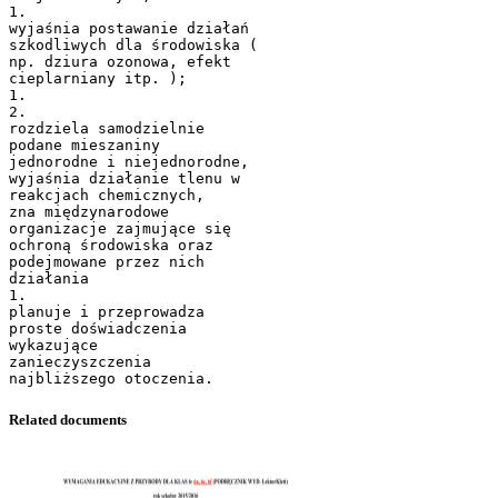
1.
wyjaśnia postawanie działań
szkodliwych dla środowiska (
np. dziura ozonowa, efekt
cieplarniany itp. );
1.
2.
rozdziela samodzielnie
podane mieszaniny
jednorodne i niejednorodne,
wyjaśnia działanie tlenu w
reakcjach chemicznych,
zna międzynarodowe
organizacje zajmujące się
ochroną środowiska oraz
podejmowane przez nich
działania
1.
planuje i przeprowadza
proste doświadczenia
wykazujące
zanieczyszczenia
Related documents