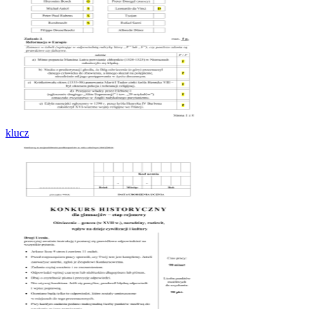
klucz