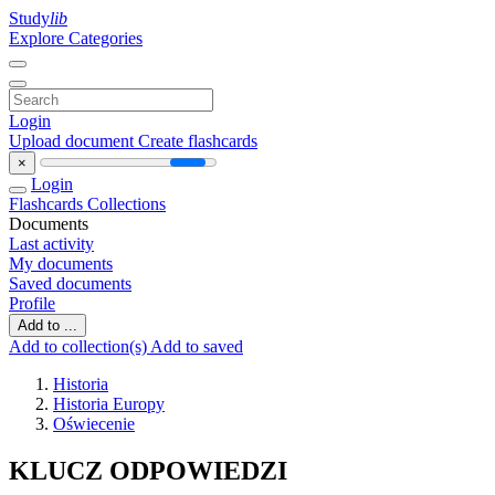
Study
lib
Explore Categories
Login
Upload document
Create flashcards
×
Login
Flashcards
Collections
Documents
Last activity
My documents
Saved documents
Profile
Add to ...
Add to collection(s)
Add to saved
Historia
Historia Europy
Oświecenie
KLUCZ ODPOWIEDZI